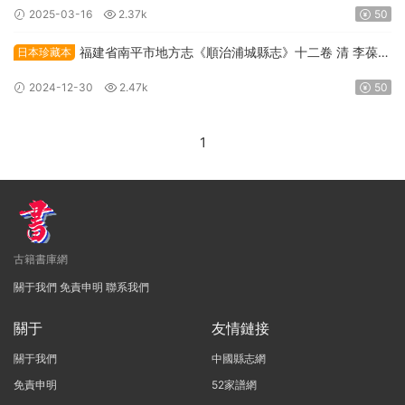
清電子版下載
2025-03-16
2.37k
50
福建省南平市地方志《順治浦城縣志》十二卷 清 李葆貞
日本珍藏本
修纂PDF高清電子版下載
2024-12-30
2.47k
50
1
古籍書庫網
關于我們
免責申明
聯系我們
關于
友情鏈接
關于我們
中國縣志網
免責申明
52家譜網