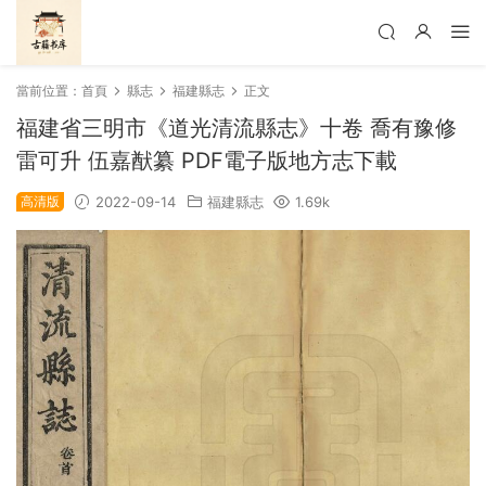
當前位置：
首頁
縣志
福建縣志
正文
福建省三明市《道光清流縣志》十卷 喬有豫修
雷可升 伍嘉猷纂 PDF電子版地方志下載
高清版
2022-09-14
福建縣志
1.69k