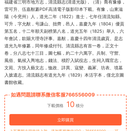
福建省三明市地方志，清流縣志(清道光版)，（清）喬有豫修，
雷可升、伍嘉猷纂PDF高清電子版影印本下載。有豫，山東滋
陽（今兖州）人，道光二年（1822）進士，七年任清流知縣。
可升，字允猷，号謙山、拙齊，邑人，嘉慶九年（1804）優貢
第五名，十二年順天副榜第八名，道光五年（1825）舉人，六
年會試，欽賜大理寺評事。嘉猷，嘉慶十四年清流歲貢。是志
道光九年修纂，同年修成付刊。清流縣志有首一卷，正文十
卷，分八志七十三目，圖七幅，約二十六萬字。兵制、守禦、
風俗、氣候入輿地志，錢法、積貯入賦役志，生祠入職官志，
文苑、方技入藝文志，恤政、詳異、寇變、義冢、坊表、墳墓
入摭遺志。清流縣志有道光九年（1829）本活字本，僅北京圖
書館收藏。
如遇問題請聯系微信客服766556009
10
下載價格
積分
立即購買
上百萬部古籍尚待上架，添加客服微信/QQ：766556009-----可