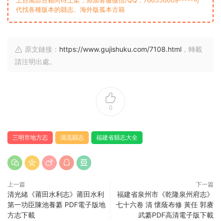
代找各種版本的縣志、海外版孤本古籍
原文鏈接：
https://www.gujishuku.com/7108.html
，轉載
請注明出處。
0
三明市地方志
清流縣志
福建省縣志大全
上一篇
下一篇
清光緒《莆田水利志》莆田水利
福建省泉州市《乾隆泉州府志》
第一功臣陳池養纂 PDF電子版地
七十六卷 清 懷蔭布修 黃任 郭赓
方志下載
武纂PDF高清電子版下載