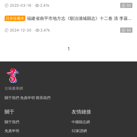
清電子版下載
2025-03-16
2.41k
50
福建省南平市地方志《順治浦城縣志》十二卷 清 李葆貞
日本珍藏本
修纂PDF高清電子版下載
2024-12-30
2.47k
50
1
古籍書庫網
關于我們
免責申明
聯系我們
關于
友情鏈接
關于我們
中國縣志網
免責申明
52家譜網