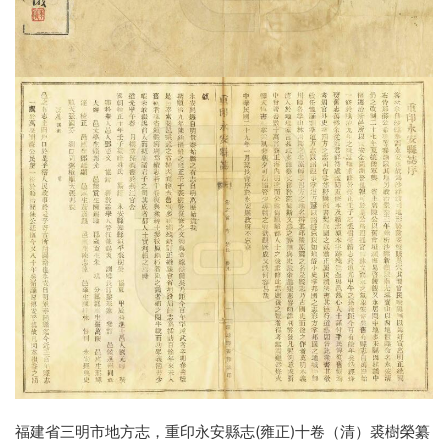
福建省三明市地方志，重印永安縣志(雍正)十卷（清）裘樹榮纂