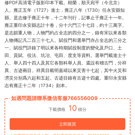
修PDF高清電子版影印本下載。樹榮，順天宛平（今北京）
人。雍正五年（1727）進士，雍正八年（1730）任永安縣知
縣。是志修于雍正十年，十二年刊行，記事止于雍正十一年。
雍正重印永安縣志計十卷，分十六門三十七目，約十三萬字。
是志頗重人物，人物門約占全志的四分之一，錄有宋以來各類
人物傳記凡二百三十七人。賦役門和選舉門亦占全志的三分之
一。賦役門詳錄了明以來各時期賦役制度的變化及戶口、土
田、貢賦、役法、坑冶、屯田、度支等資料。選舉門載進士十
人、舉人四十四人及其它各類科舉人員。還設有稽古門，分祥
異、古迹兩目。祥異目載明嘉靖以來災害十七起，其中火災和
澇災分别爲六起和五起。古迹目錄有古迹十四處。重印永安縣
志有雍正十二年（1734）刻本。
如遇問題請聯系微信客服766556009
10
下載價格
積分
立即購買