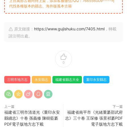
上百萬部古籍尚待上架，添加客服微信/QQ：766556009-----可
代找各種版本的縣志、海外版孤本古籍
原文鏈接：
https://www.gujishuku.com/7405.html
，轉載
請注明出處。
0
三明市地方志
永安縣志
福建省縣志大全
重印永安縣志
上一篇
下一篇
福建省三明市清道光《重印永安
福建省南平市《光緒重纂邵武府
縣續志》十卷 孫義修 陳樹藍纂
志》三十卷 王琛修 張景祁纂PDF
PDF電子版地方志下載
電子版地方志下載