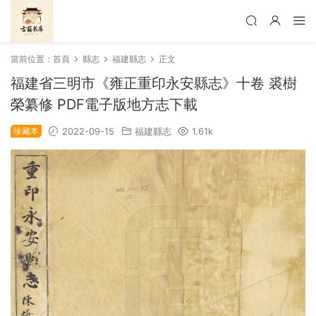
當前位置：
首頁
縣志
福建縣志
正文
福建省三明市《雍正重印永安縣志》十卷 裘樹
榮纂修 PDF電子版地方志下載
珍藏本
2022-09-15
福建縣志
1.61k