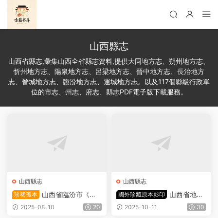
山西縣志
山西省縣志,彙集山西全省縣志資料,提供大同地方志、朔州地方志、
忻州地方志、陽泉地方志、呂梁地方志、晉中地方志、長治地方
志、晉城地方志、臨汾地方志、運城地方志。以及117個縣級行政單
位的市志、州志、府志、縣志PDF電子版下載服務。
山西縣志
山西縣志
山西省臨汾市《萬
山西省地方
珍稀孤本
國外珍藏原本影印
曆平陽府志》十卷 明傅淑訓
志《成化山西通志》十七卷
2025-08-10
20
2025-10-11
30
修 曹樹聲纂PDF高清電子版
明李侃主修 胡谧纂輯PDF高