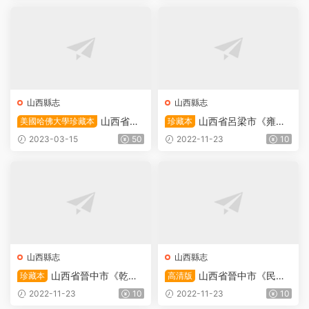
地方志下載
纂PDF電子版地方志下載
山西縣志
山西縣志
山西省太
山西省呂梁市《雍正
美國哈佛大學珍藏本
珍藏本
原市《雍正重修太原縣志》全
重修岚縣志》全十六卷 清沈
2023-03-15
50
2022-11-23
10
十六卷 清龔新 沈繼賢修 高若
繼賢修 常大昇纂PDF電子版
岐纂PDF電子版地方志下載
地方志下載
山西縣志
山西縣志
山西省晉中市《乾隆
山西省晉中市《民國
珍藏本
高清版
重修和順縣志》全八卷首一卷
重修和順縣志》全十卷 張夔
2022-11-23
10
2022-11-23
10
清黃玉衡修 賈訒纂PDF電子
典修 王玉汝纂PDF電子版地