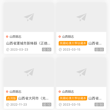
載
山西縣志
山西縣志
山西省運城市新绛縣《正德绛
山西省大
美國哈佛大學珍藏本
州志》七卷 王珂撰PDF高清
同市《光緒左雲縣志稿》全四
2023-03-23
50
2023-03-15
50
電子版影印本下載
卷 清李翼聖原本 餘蔔頤增修
蔺炳章增纂PDF電子版地方志
下載
山西縣志
山西縣志
山西省大同市《光緒
山西省長
高清版
美國哈佛大學珍藏本
左雲縣志》全四卷 清餘蔔頤
治市《乾隆重修襄垣縣志》全
2022-11-23
10
2023-03-15
50
增修 蔺炳章增纂PDF電子版
八卷 清李廷芳修 徐珏 陳于廷