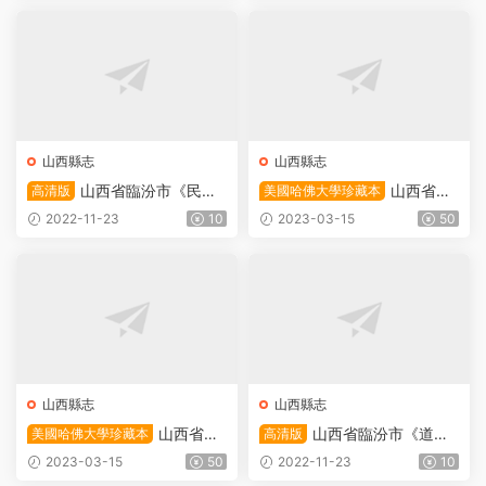
版地方志下載
方志下載
山西縣志
山西縣志
山西省臨汾市《民國
山西省運
高清版
美國哈佛大學珍藏本
重修安澤縣縣志》全十六卷
城市新绛縣《乾隆直隸绛州
2022-11-23
10
2023-03-15
50
楊世瑛 史标青修 王錫祯 王之
志》全二十卷 清張成德修 李
哲纂PDF電子版地方志下載
友洙纂PDF電子版地方志下載
山西縣志
山西縣志
山西省臨
山西省臨汾市《道光
美國哈佛大學珍藏本
高清版
汾市《康熙鼎修霍州志》全十
直隸霍州志》全二十五卷 清
2023-03-15
50
2022-11-23
10
卷 清黃複生修 黃翊聖纂PDF
崔允昭修 李培謙纂PDF電子