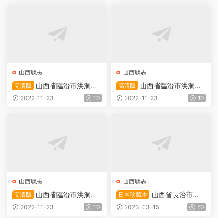
電子版地方志下載
版地方志下載
山西縣志
山西縣志
山西省臨汾市洪洞縣
山西省臨汾市洪洞縣
高清版
高清版
《順治趙城縣志》全八卷 清
《乾隆趙城縣志》全二十四卷
2022-11-23
10
2022-11-23
10
安錫祚修 劉複鼎纂PDF電子
清李升階纂修PDF電子版地方
版地方志下載
志下載
山西縣志
山西縣志
山西省臨汾市洪洞縣
山西省長治市
高清版
日本珍藏本
《道光趙城縣志》全三十七卷
《乾隆長子縣志》全二十卷
2022-11-23
10
2023-03-15
50
清楊延亮纂修PDF電子版地方
清紀在譜修 黃立世纂PDF電