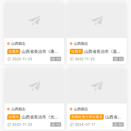
志下載
子版地方志下載
山西縣志
山西縣志
山西省長治市《康熙
山西省長治市《嘉慶
珍藏本
珍藏本
長子縣志》全六卷 清郭守邦
長子縣志》全二十一卷 清劉
2022-11-23
10
2022-11-23
10
修 霍燝纂PDF電子版地方志
樾修 樊兌纂PDF電子版地方
下載
志下載
山西縣志
山西縣志
山西省長治市《光緒
山西省長
珍藏本
美國哈佛大學珍藏本
長子縣志》全十二卷 清豫謙
治市《乾隆長治縣志》全二十
2022-11-23
10
2024-07-17
50
修 楊笃纂PDF電子版地方志
八卷 清吳九齡修 蔡履豫纂PD