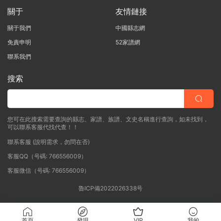
關于
友情鏈接
關于我們
中國縣志網
免責申明
52家譜網
聯系我們
搜索
您可在此搜索需要查詢的縣志、家譜、族譜、文史名稱進行查詢，如未找到，
可以聯系客服代找代查！！
聯系客服 (說明需求，勿問在否)
客服QQ（号碼: 766556009）
客服微信（号碼: 766556009）
魯ICP備2022026338号
首頁
發現
VIP
我的