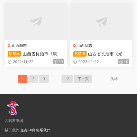
下載
F電子版地方志下載
山西縣志
山西縣志
山西省長治市《康熙
山西省長治市《光緒
珍藏本
高清版
長治縣志》八卷 清姜愃修 于
長治縣志》全八卷 清李桢 馬
2022-11-22
10
2022-11-22
10
公胤纂PDF電子版地方志下載
鑒修 楊笃纂PDF電子版地方
志下載
1
2
3
...
12
下一頁
跳轉
古籍書庫網
關于我們
免責申明
聯系我們