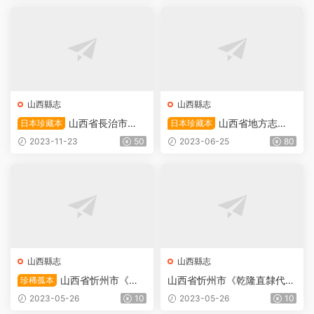
下載
清電子版下載
山西縣志
山西縣志
山西省長治市
山西省地方志
日本珍藏本
日本珍藏本
《萬曆潞安府志》二十卷 明
《崇祯山西通志》三十卷 明
2023-11-23
50
2023-06-25
80
周一梧 纂修PDF高清電子版
李維祯纂修PDF高清電子版下
下載
載
山西縣志
山西縣志
山西省忻州市《萬
山西省忻州市《乾隆直隸代州
珍稀孤本
曆代州志書》二卷 明 周弘禴
志》六卷 清 吳重光纂修PDF
2023-05-26
10
2023-05-26
10
纂修PDF高清電子版影印本下
高清電子版影印本下載