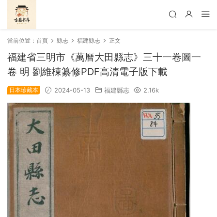
當前位置：
首頁
縣志
福建縣志
正文
福建省三明市《萬曆大田縣志》三十一卷圖一
卷 明 劉維棟纂修PDF高清電子版下載
日本珍藏本
2024-05-13
福建縣志
2.16k