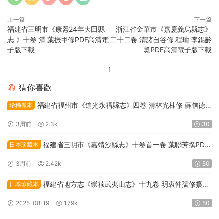
上一篇
下一篇
福建省三明市《康熙24年大田縣
浙江省金華市《嘉慶義烏縣志》
志 》十卷 清 葉振甲修PDF高清電
二十二卷 清諸自谷修 程瑜 李錫齡
子版下載
纂PDF高清電子版下載
1
猜你喜歡
福建省福州市《道光永福縣志》四卷 清林光棣修 蘇信德
珍稀孤本
纂PDF高清電子版下載
3周前
2.3k
30
福建省三明市《嘉靖沙縣志》十卷首一卷 葉聯芳撰PDF
日本珍藏本
高清電子版下載
3周前
2.42k
50
福建省地方志《崇祯武夷山志》十九卷 明衷仲孺修纂
日本珍藏本
PDF高清電子版下載
2025-08-19
1.79k
50