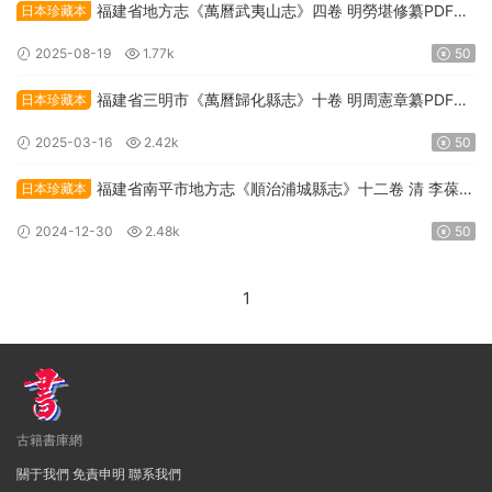
福建省地方志《萬曆武夷山志》四卷 明勞堪修纂PDF高
日本珍藏本
清電子版下載
2025-08-19
1.77k
50
福建省三明市《萬曆歸化縣志》十卷 明周憲章纂PDF高
日本珍藏本
清電子版下載
2025-03-16
2.42k
50
福建省南平市地方志《順治浦城縣志》十二卷 清 李葆貞
日本珍藏本
修纂PDF高清電子版下載
2024-12-30
2.48k
50
1
古籍書庫網
關于我們
免責申明
聯系我們