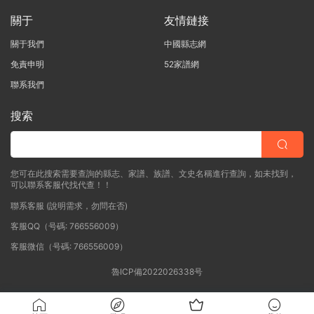
關于
友情鏈接
關于我們
中國縣志網
免責申明
52家譜網
聯系我們
搜索
您可在此搜索需要查詢的縣志、家譜、族譜、文史名稱進行查詢，如未找到，
可以聯系客服代找代查！！
聯系客服 (說明需求，勿問在否)
客服QQ（号碼: 766556009）
客服微信（号碼: 766556009）
魯ICP備2022026338号