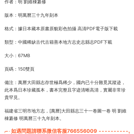
作者：明 劉維棟纂修
版本：明萬曆三十九年刻本
格式：據日本藏本原書原貌彩色拍攝 高清PDF電子版下載
類型：中國稀缺古代古籍善本地方志史志縣志PDF下載
大小：67MB
頁碼：150雙頁
備注：萬曆大田縣志存世極爲稀少，國内已十分難覓其蹤迹，
此本爲日本珍藏孤本，書本完整且字迹清晰高清，實屬非常珍
貴罕見。
福建省三明市地方志，[萬曆]大田縣志三十一卷圖一卷 明 劉維
棟纂修 明萬曆三十九年刻本。
如遇問題請聯系微信客服766556009