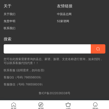
关于
友情链接
关于我们
中国县志网
免责申明
52家谱网
联系我们
搜索
您可在此搜索需要查询的县志、家谱、族谱、文史名称进行查询，如未找到，
可以联系客服代找代查！！
联系客服 (说明需求，勿问在否)
客服QQ（号码: 766556009）
客服微信（号码: 766556009）
鲁ICP备2022026338号
首页
发现
VIP
我的