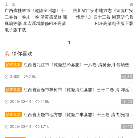
上一篇
下一篇
广西省桂林市《乾隆全州志》十
四川省广安市地方志《宣统广安
二卷首一卷末一卷 清黄德星修 谢
州新志》四十三卷 周克堃总纂
庭瑜等纂 李宏湑增纂修PDF高清
PDF高清电子版下载
电子版下载
1
猜你喜欢
江西省九江市《乾隆彭泽县志》十六卷 清吴会川 何炳奎
珍稀孤本
修 何显纂PDF高清电子版下载
3周前
2.5k
30
江西省宜春市樟树市《乾隆清江县志》三十二卷 清 邓廷
珍稀孤本
辑修 熊为霖纂PDF高清电子版下载
2025-08-14
2.19k
20
江西省上饶市地方志《乾隆广丰县志》十三卷 清 胡光祖
珍稀孤本
纂修PDF高清电子版下载
2025-08-14
1.71k
10