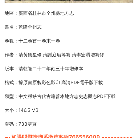
地區：廣西省桂林市全州縣地方志
書名：乾隆全州志
卷數：十二卷首一卷末一卷
作者：清黃德星修.清謝庭瑜等纂.清李宏湑增纂修
版本：清乾隆二十二年刻三十年增修本
格式：據原書原貌彩色影印 高清PDF電子版下載
類型：中文稀缺古代古籍善本地方志史志縣志PDF下載
大小：146.5 MB
頁碼：733雙頁
如遇問題請聯系微信客服766556009