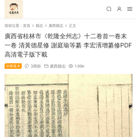
當前位置：
首頁
縣志
廣西縣志
正文
廣西省桂林市《乾隆全州志》十二卷首一卷末
一卷 清黃德星修 謝庭瑜等纂 李宏湑增纂修PDF
高清電子版下載
珍稀孤本
3周前
廣西縣志
1.99k