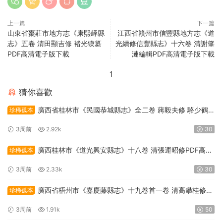
上一篇
下一篇
山東省棗莊市地方志《康熙峄縣
江西省贛州市信豐縣地方志《道
志》五卷 清田顯吉修 褚光镆纂
光續修信豐縣志》十六卷 清謝肇
PDF高清電子版下載
漣編輯PDF高清電子版下載
1
猜你喜歡
廣西省桂林市《民國恭城縣志》全二卷 蔣毅夫修 駱少鶴
珍稀孤本
纂PDF高清電子版下載
3周前
2.92k
30
廣西桂林市《道光興安縣志》十八卷 清張運昭修PDF高清
珍稀孤本
電子版下載
3周前
2.33k
30
廣西省梧州市《嘉慶藤縣志》十九卷首一卷 清高攀桂修
珍稀孤本
陳鑰纂PDF高清電子版下載
3周前
1.91k
50