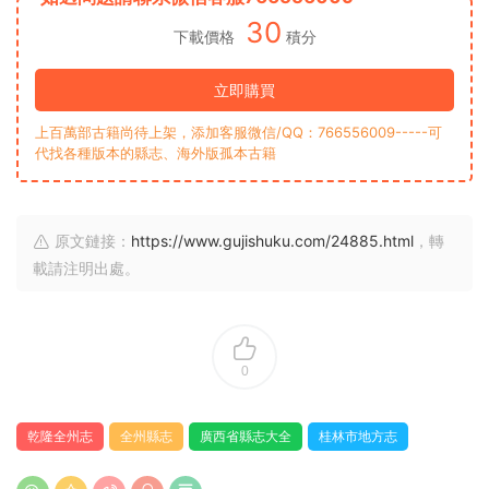
30
下載價格
積分
立即購買
上百萬部古籍尚待上架，添加客服微信/QQ：766556009-----可
代找各種版本的縣志、海外版孤本古籍
原文鏈接：
https://www.gujishuku.com/24885.html
，轉
載請注明出處。
0
乾隆全州志
全州縣志
廣西省縣志大全
桂林市地方志