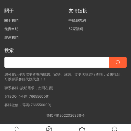
關于
友情鏈接
關于我們
中國縣志網
免責申明
52家譜網
聯系我們
搜索
您可在此搜索需要查詢的縣志、家譜、族譜、文史名稱進行查詢，如未找到，
可以聯系客服代找代查！！
聯系客服 (說明需求，勿問在否)
客服QQ（号碼: 766556009）
客服微信（号碼: 766556009）
魯ICP備2022026338号