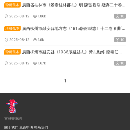
廣西省桂林市《景泰桂林郡志》明 陳琏纂修 殘存二十卷
珍稀孤本
PDF高清電子版下載
2025-08-12
1.86k
10
廣西柳州市融安縣地方志《1915版融縣志》十二卷 劉斯
珍稀孤本
譽修纂PDF高清電子版下載
2025-08-12
1.9k
10
廣西柳州市融安縣《1936版融縣志》黃志勳修 龍泰任纂
珍稀孤本
PDF高清電子版下載
2025-08-12
1.67k
10
1
古籍書庫網
關于我們
免責申明
聯系我們