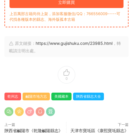
立即購買
上百萬部古籍尚待上架，添加客服微信/QQ：766556009-----可
代找各種版本的縣志、海外版孤本古籍
原文鏈接：
https://www.gujishuku.com/23985.html
，轉
載請注明出處。
0
乾州志
鹹陽市地方志
美國藏本
陝西省縣志大全
上一篇
下一篇
陝西省鹹陽市《乾隆鹹陽縣志》
天津市寶坻區《康熙寶坻縣志》