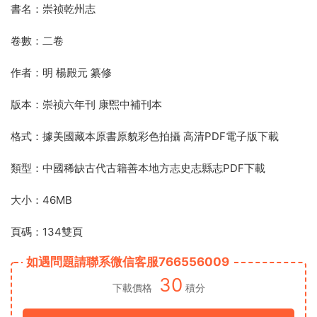
書名：崇祯乾州志
卷數：二卷
作者：明 楊殿元 纂修
版本：崇祯六年刊 康煕中補刊本
格式：據美國藏本原書原貌彩色拍攝 高清PDF電子版下載
類型：中國稀缺古代古籍善本地方志史志縣志PDF下載
大小：46MB
頁碼：134雙頁
如遇問題請聯系微信客服766556009
30
下載價格
積分