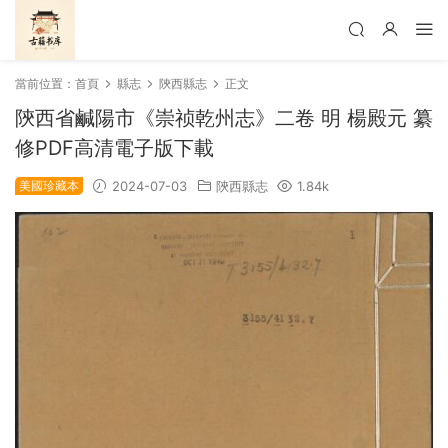
當前位置：
首頁
縣志
陝西縣志
正文
陝西省鹹陽市《崇祯乾州志》二卷 明 楊殿元 纂
修PDF高清電子版下載
美國珍藏本
2024-07-03
陝西縣志
1.84k