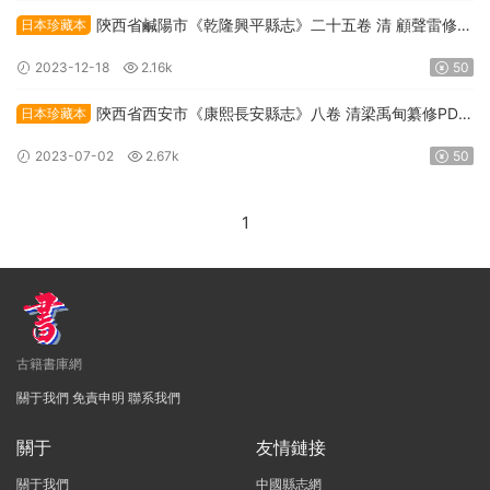
陝西省鹹陽市《乾隆興平縣志》二十五卷 清 顧聲雷修
日本珍藏本
PDF高清電子版下載
2023-12-18
2.16k
50
陝西省西安市《康熙長安縣志》八卷 清梁禹甸纂修PDF
日本珍藏本
高清電子版下載
2023-07-02
2.67k
50
1
古籍書庫網
關于我們
免責申明
聯系我們
關于
友情鏈接
關于我們
中國縣志網