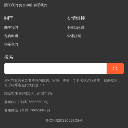
關于我們
免責申明
聯系我們
關于
友情鏈接
關于我們
中國縣志網
免責申明
52家譜網
聯系我們
搜索
您可在此搜索需要查詢的縣志、家譜、族譜、文史名稱進行查詢，如未找到，
可以聯系客服代找代查！！
聯系客服 (說明需求，勿問在否)
客服QQ（号碼: 766556009）
客服微信（号碼: 766556009）
魯ICP備2022026338号