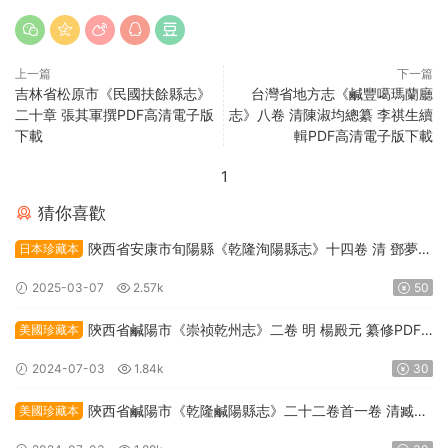
上一篇
下一篇
吉林省松原市《民國扶餘縣志》
台灣省地方志《鹹豐噶瑪蘭廳
二十章 張其軍撰PDF高清電子版
志》八卷 清陳淑均總纂 李祺生續
下載
輯PDF高清電子版下載
1
猜你喜歡
陝西省安康市旬陽縣《乾隆洵陽縣志》十四卷 清 鄧夢琴
日本珍藏本
修纂PDF高清電子版下載
2025-03-07
2.57k
50
陝西省鹹陽市《崇祯乾州志》二卷 明 楊殿元 纂修PDF
美國珍藏本
高清電子版下載
2024-07-03
1.84k
30
陝西省鹹陽市《乾隆鹹陽縣志》二十二卷首一卷 清臧應
美國珍藏本
桐纂修PDF高清電子版下載