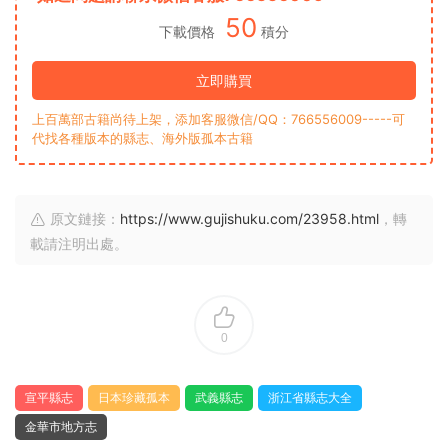
50
下載價格
積分
立即購買
上百萬部古籍尚待上架，添加客服微信/QQ：766556009-----可
代找各種版本的縣志、海外版孤本古籍
原文鏈接：
https://www.gujishuku.com/23958.html
，轉
載請注明出處。
0
宣平縣志
日本珍藏孤本
武義縣志
浙江省縣志大全
金華市地方志