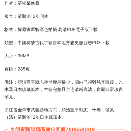
作者：清侯杲修纂
版本：清順治12年刊本
格式：據原書原貌彩色拍攝 高清PDF電子版下載
類型：中國稀缺古代古籍善本地方志史志縣志PDF下載
大小：90MB
頁碼：285頁
備注：順治宣平縣志存世極爲稀少，國内已很難見其蹤迹，此
本爲日本珍藏孤本，古籍完整且字迹清晰高清，實屬非常珍貴
罕見。
浙江省金華市武義縣地方志，順治宣平縣志，十卷，侯杲
（清）清順治12年日本藏孤本。
如遇問題請聯系微信客服766556009