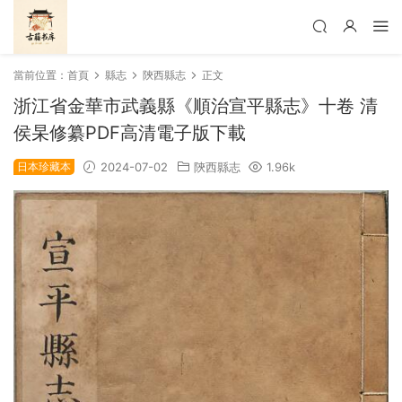
當前位置：
首頁
縣志
陝西縣志
正文
浙江省金華市武義縣《順治宣平縣志》十卷 清
侯杲修纂PDF高清電子版下載
日本珍藏本
2024-07-02
陝西縣志
1.96k