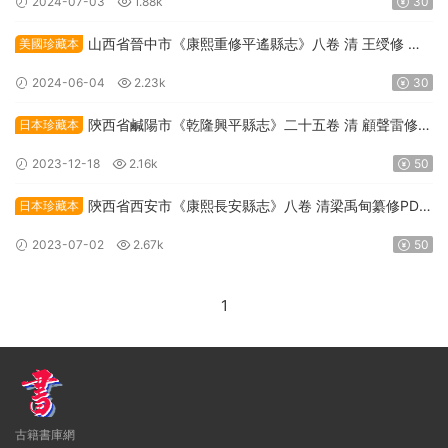
2024-07-03
1.88k
30
山西省晉中市《康熙重修平遙縣志》八卷 清 王绶修 康
美國珍藏本
乃心纂PDF高清電子版下載
2024-06-04
2.23k
30
陝西省鹹陽市《乾隆興平縣志》二十五卷 清 顧聲雷修
日本珍藏本
PDF高清電子版下載
2023-12-18
2.16k
50
陝西省西安市《康熙長安縣志》八卷 清梁禹甸纂修PDF
日本珍藏本
高清電子版下載
2023-07-02
2.67k
50
1
古籍書庫網