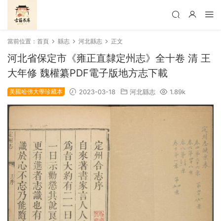
當前位置：
首頁
縣志
河北縣志
正文
河北省保定市《雍正直隸定州志》全十卷 清 王
大年修 魏權纂PDF電子版地方志下載
美國哈佛大學珍藏本
2023-03-18
河北縣志
1.89k