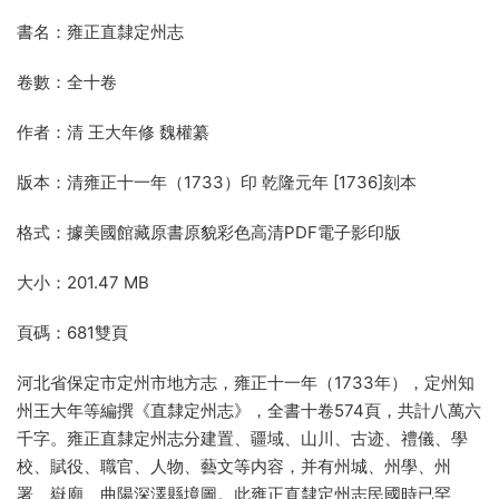
書名：雍正直隸定州志
卷數：全十卷
作者：清 王大年修 魏權纂
版本：清雍正十一年（1733）印 乾隆元年 [1736]刻本
格式：據美國館藏原書原貌彩色高清PDF電子影印版
大小：201.47 MB
頁碼：681雙頁
河北省保定市定州市地方志，雍正十一年（1733年），定州知
州王大年等編撰《直隸定州志》，全書十卷574頁，共計八萬六
千字。雍正直隸定州志分建置、疆域、山川、古迹、禮儀、學
校、賦役、職官、人物、藝文等内容，并有州城、州學、州
署、嶽廟、曲陽深澤縣境圖。此雍正直隸定州志民國時已罕