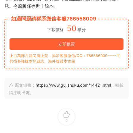
見。今原版僅存世十餘本。
如遇問題請聯系微信客服766556009
50
下載價格
積分
立即購買
上百萬部古籍尚待上架，添加客服微信/QQ：766556009-----可
代找各種版本的縣志、海外版孤本古籍
原文鏈接：
https://www.gujishuku.com/14421.html
，轉載
請注明出處。
0