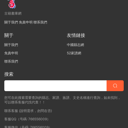
古籍書庫網
關于我們
免責申明
聯系我們
關于
友情鏈接
關于我們
中國縣志網
免責申明
52家譜網
聯系我們
搜索
您可在此搜索需要查詢的縣志、家譜、族譜、文史名稱進行查詢，如未找到，
可以聯系客服代找代查！！
聯系客服 (說明需求，勿問在否)
客服QQ（号碼: 766556009）
客服微信（号碼: 766556009）