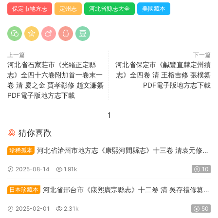
保定市地方志
定州志
河北省縣志大全
美國藏本
上一篇
下一篇
河北省石家莊市《光緒正定縣
河北省保定市《鹹豐直隸定州續
志》全四十六卷附加首一卷末一
志》全四卷 清 王榕吉修 張樸纂
卷 清 慶之金 賈孝彰修 趙文濂纂
PDF電子版地方志下載
PDF電子版地方志下載
1
猜你喜歡
河北省滄州市地方志《康熙河間縣志》十三卷 清袁元修
珍稀孤本
楊九有纂PDF高清電子版下載
2025-08-14
1.91k
10
河北省邢台市《康熙廣宗縣志》十二卷 清 吳存禮修纂
日本珍藏本
PDF高清電子版下載
2025-02-01
2.31k
50