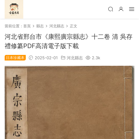
當前位置：
首頁
縣志
河北縣志
正文
河北省邢台市《康熙廣宗縣志》十二卷 清 吳存
禮修纂PDF高清電子版下載
日本珍藏本
2025-02-01
河北縣志
2.3k