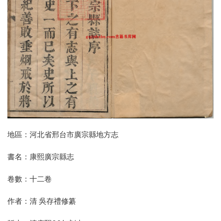
地區：河北省邢台市廣宗縣地方志
書名：康熙廣宗縣志
卷數：十二卷
作者：清 吳存禮修纂