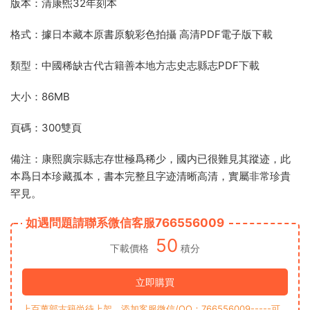
版本：清康煕32年刻本
格式：據日本藏本原書原貌彩色拍攝 高清PDF電子版下載
類型：中國稀缺古代古籍善本地方志史志縣志PDF下載
大小：86MB
頁碼：300雙頁
備注：康熙廣宗縣志存世極爲稀少，國内已很難見其蹤迹，此
本爲日本珍藏孤本，書本完整且字迹清晰高清，實屬非常珍貴
罕見。
如遇問題請聯系微信客服766556009
50
下載價格
積分
立即購買
上百萬部古籍尚待上架，添加客服微信/QQ：766556009-----可