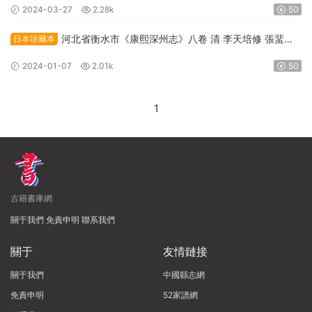
2024-03-27
2.28k
50
河北省衡水市《康熙深州志》八卷 清 李天培修 張蜚英
日本珍藏本
纂PDF高清電子版下載
2024-01-07
2.01k
50
1
古籍書庫網
關于我們
免責申明
聯系我們
關于
友情鏈接
關于我們
中國縣志網
免責申明
52家譜網