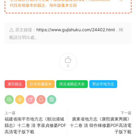
代找各種版本的縣志、海外版孤本古籍
原文鏈接：
https://www.gujishuku.com/24402.html
，轉
載請注明出處。
0
廣宗縣志
日本珍藏孤本
河北省縣志大全
邢台市地方志
上一篇
下一篇
福建省南平市地方志《順治浦城
廣東省地方志《康熙廣東輿圖》
縣志》十二卷 清 李葆貞修纂PDF
十二卷 清 韓作棟修纂PDF高清電
高清電子版下載
子版下載