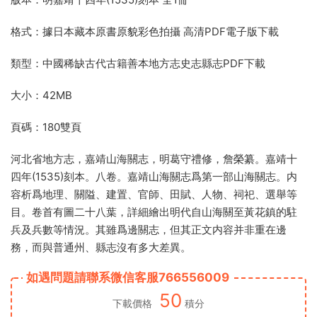
格式：據日本藏本原書原貌彩色拍攝 高清PDF電子版下載
類型：中國稀缺古代古籍善本地方志史志縣志PDF下載
大小：42MB
頁碼：180雙頁
河北省地方志，嘉靖山海關志，明葛守禮修，詹榮纂。嘉靖十
四年(1535)刻本。八卷。嘉靖山海關志爲第一部山海關志。内
容析爲地理、關隘、建置、官師、田賦、人物、祠祀、選舉等
目。卷首有圖二十八葉，詳細繪出明代自山海關至黃花鎮的駐
兵及兵數等情況。其雖爲邊關志，但其正文内容并非重在邊
務，而與普通州、縣志沒有多大差異。
如遇問題請聯系微信客服766556009
50
下載價格
積分