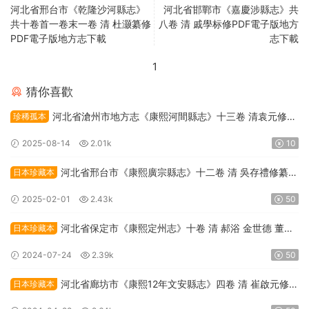
河北省邢台市《乾隆沙河縣志》
河北省邯鄲市《嘉慶涉縣志》共
共十卷首一卷末一卷 清 杜灏纂修
八卷 清 戚學标修PDF電子版地方
PDF電子版地方志下載
志下載
1
猜你喜歡
河北省滄州市地方志《康熙河間縣志》十三卷 清袁元修
珍稀孤本
楊九有纂PDF高清電子版下載
2025-08-14
2.01k
10
河北省邢台市《康熙廣宗縣志》十二卷 清 吳存禮修纂
日本珍藏本
PDF高清電子版下載
2025-02-01
2.43k
50
河北省保定市《康熙定州志》十卷 清 郝浴 金世德 董秉
日本珍藏本
忠修纂PDF高清電子版下載
2024-07-24
2.39k
50
河北省廊坊市《康熙12年文安縣志》四卷 清 崔啟元修
日本珍藏本
王胤芳 邵秉忠纂PDF高清電子版下載