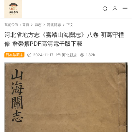
當前位置：
首頁
縣志
河北縣志
正文
河北省地方志《嘉靖山海關志》八卷 明葛守禮
修 詹榮纂PDF高清電子版下載
日本珍藏本
2024-11-17
河北縣志
1.82k