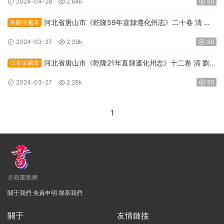
2024-04-28
2.64k
50
河北省唐山市《乾隆59年直隸遵化州志》二十卷 清 劉
美國珍藏本
埥纂修PDF高清電子版下載
2024-03-27
2.39k
30
河北省唐山市《乾隆21年直隸遵化州志》十二卷 清 劉埥
日本珍藏本
修 邊中寶纂PDF高清電子版下載
2024-03-27
2.28k
50
1
古籍書庫網
關于我們
免責申明
聯系我們
關于
友情鏈接