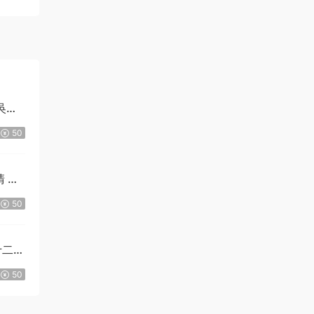
吳存
50
 崔
50
十二卷
50