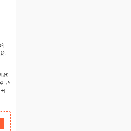
0年
兵防、
凡修
複“乃
、田