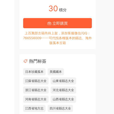
30
積分
立即購買
上百萬部古籍尚待上架，添加客服微信/QQ：
766556009-----可代找各種版本的縣志、海外
版孤本古籍
熱門标簽
日本珍藏孤本
美國藏本
江蘇省縣志大全
山東省縣志大全
浙江省縣志大全
河北省縣志大全
河南省縣志大全
山西省縣志大全
江西省地方志
四川省縣志大全