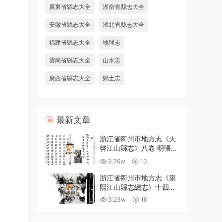
廣東省縣志大全
湖南省縣志大全
安徽省縣志大全
湖北省縣志大全
福建省縣志大全
地理志
雲南省縣志大全
山水志
廣西省縣志大全
鄉土志
最新文章
浙江省衢州市地方志《天
啓江山縣志》八卷 明張鳳
翼 徐日葵纂修PDF高清電
3.76w
10
子版下載
浙江省衢州市地方志《康
熙江山縣志續志》十四卷
附錄一卷 清汪浩修 宋俊
3.23w
10
纂PDF高清電子版下載