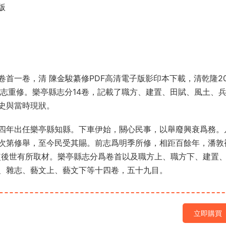
版
首一卷，清 陳金駿纂修PDF高清電子版影印本下載，清乾隆2
舊志重修。樂亭縣志分14卷，記載了職方、建置、田賦、風土、
史與當時現狀。
四年出任樂亭縣知縣。下車伊始，關心民事，以舉廢興衰爲務。
次第修舉，至今民受其賜。前志爲明季所修，相距百餘年，潘敦
使後世有所取材。樂亭縣志分爲卷首以及職方上、職方下、建置
、雜志、藝文上、藝文下等十四卷，五十九目。
立即購買