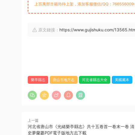
上百萬部古籍尚待上架，添加客服微信/QQ：76655600
原文鏈接：
https://www.gujishuku.com/13565.htm
樂亭縣志
唐山市地方志
河北省縣志大全
美國藏本
上一篇
河北省唐山市《光緒樂亭縣志》共十五卷首一卷末一卷 清
史夢蘭纂PDF電子版地方志下載