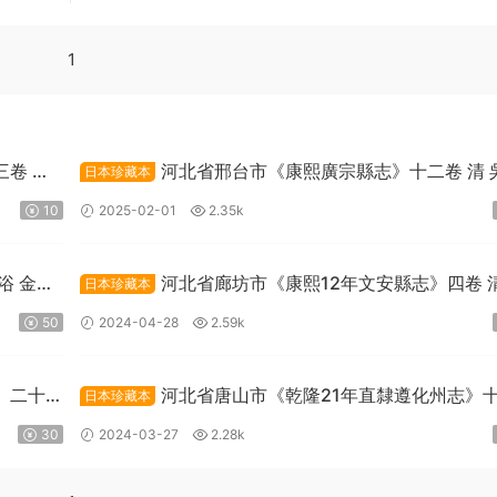
1
卷 清
河北省邢台市《康熙廣宗縣志》十二卷 清 
日本珍藏本
禮修纂PDF高清電子版下載
10
2025-02-01
2.35k
浴 金世
河北省廊坊市《康熙12年文安縣志》四卷 清
日本珍藏本
啟元修 王胤芳 邵秉忠纂PDF高清電子版下載
50
2024-04-28
2.59k
》二十
河北省唐山市《乾隆21年直隸遵化州志》
日本珍藏本
清 劉埥修 邊中寶纂PDF高清電子版下載
30
2024-03-27
2.28k