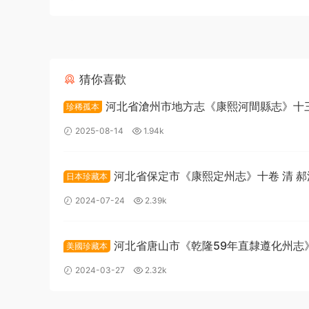
猜你喜歡
河北省滄州市地方志《康熙河間縣志》十三
珍稀孤本
袁元修 楊九有纂PDF高清電子版下載
2025-08-14
1.94k
河北省保定市《康熙定州志》十卷 清 郝
日本珍藏本
德 董秉忠修纂PDF高清電子版下載
2024-07-24
2.39k
河北省唐山市《乾隆59年直隸遵化州志
美國珍藏本
卷 清 劉埥纂修PDF高清電子版下載
2024-03-27
2.32k