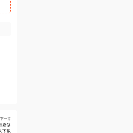
下一篇
續纂修
志下載