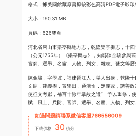
格式：據美國館藏原書原貌彩色高清PDF電子影印
大小：190.31 MB
頁碼：626雙頁
河北省唐山市樂亭縣地方志，乾隆樂亭縣志，十四卷
（公元1755年）《樂亭縣志》，知縣陳金駿參與
官師、選舉、名宦、人物、列女、雜志、藝文等曆
陳金駿，字學坡，福建晉江人，舉人出身，乾隆十
文廟，建義學，置學田，通溝恤，定義冢，諸善政
使征文考獻，補百十餘年掌故之遺”，予以重修，
賦、風土、兵防、官師、選舉、名宦、人物、列女
如遇問題請聯系微信客服766556009
30
下載價格
積分