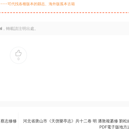
9-----可代找各種版本的縣志、海外版孤本古籍
l
，轉載請注明出處。
0
 蔡志修修
河北省唐山市《天啓樂亭志》共十二卷 明 潘敦複纂修 劉松
PDF電子版地方