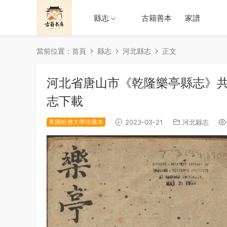
縣志
古籍善本
家譜
當前位置：
首頁
縣志
河北縣志
正文
河北省唐山市《乾隆樂亭縣志》共
志下載
美國哈佛大學珍藏本
2023-03-21
河北縣志