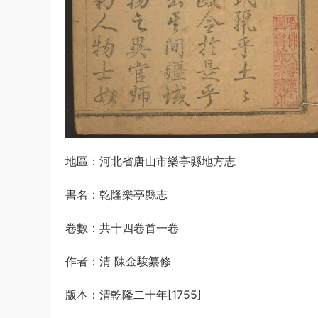
地區：河北省唐山市樂亭縣地方志
書名：乾隆樂亭縣志
卷數：共十四卷首一卷
作者：清 陳金駿纂修
版本：清乾隆二十年[1755]