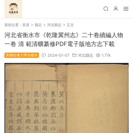
當前位置：
首頁
縣志
河北縣志
正文
河北省衡水市《乾隆冀州志》二十卷續編人物
一卷 清 範清曠纂修PDF電子版地方志下載
美國哈佛大學珍藏本
2024-01-07
河北縣志
1.77k