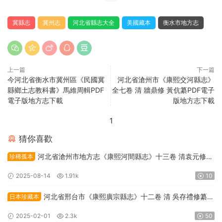
冀縣志
冀州志
河北省縣志大全
美國藏本
衡水市地方志
上一篇
下一篇
今河北省衡水市冀州區《民國冀
河北省滄州市《康熙交河縣志》
縣鄉土志教科書》馬維周輯PDF
全七卷 清 牆鼎修 黃伉纂PDF電子
電子版地方志下載
版地方志下載
1
猜你喜歡
河北省滄州市地方志《康熙河間縣志》十三卷 清袁元修
珍稀孤本
楊九有纂PDF高清電子版下載
2025-08-14
1.91k
10
河北省邢台市《康熙廣宗縣志》十二卷 清 吳存禮修纂
日本珍藏本
PDF高清電子版下載
2025-02-01
2.3k
50