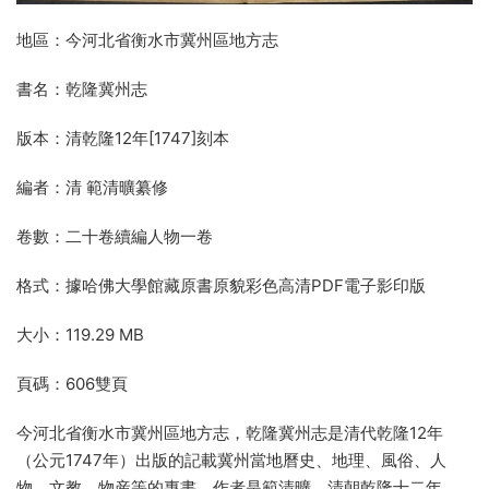
地區：今河北省衡水市冀州區地方志
書名：乾隆冀州志
版本：清乾隆12年[1747]刻本
編者：清 範清曠纂修
卷數：二十卷續編人物一卷
格式：據哈佛大學館藏原書原貌彩色高清PDF電子影印版
大小：119.29 MB
頁碼：606雙頁
今河北省衡水市冀州區地方志，乾隆冀州志是清代乾隆12年
（公元1747年）出版的記載冀州當地曆史、地理、風俗、人
物、文教、物産等的專書，作者是範清曠。清朝乾隆十二年