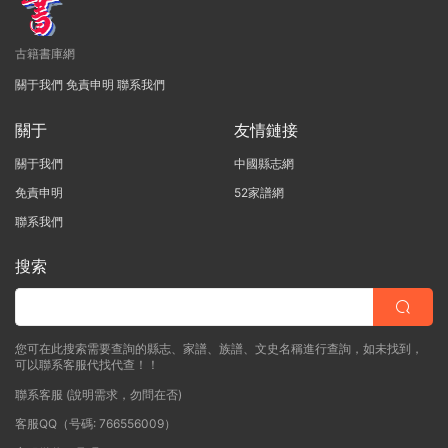
古籍書庫網
關于我們
免責申明
聯系我們
關于
友情鏈接
關于我們
中國縣志網
免責申明
52家譜網
聯系我們
搜索
您可在此搜索需要查詢的縣志、家譜、族譜、文史名稱進行查詢，如未找到，
可以聯系客服代找代查！！
聯系客服 (說明需求，勿問在否)
客服QQ（号碼: 766556009）