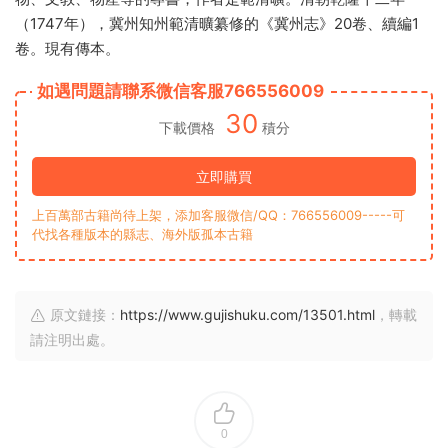
（1747年），冀州知州範清曠纂修的《冀州志》20卷、續編1
卷。現有傳本。
如遇問題請聯系微信客服766556009
30
下載價格
積分
立即購買
上百萬部古籍尚待上架，添加客服微信/QQ：766556009-----可
代找各種版本的縣志、海外版孤本古籍
原文鏈接：
https://www.gujishuku.com/13501.html
，轉載
請注明出處。
0