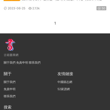
PDF高清電子版下載
2023-06-25
2.13k
50
1
古籍書庫網
關于我們
免責申明
聯系我們
關于
友情鏈接
關于我們
中國縣志網
免責申明
52家譜網
聯系我們
搜索