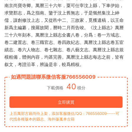
南京尚寶寺卿。萬曆三十六年，粟可仕宰汶上縣，下車伊始，
求覽郡志，爲之指南。鑒于汶上舊無志，于是慨然集汶上紳
儒，謀創修汶上志，又從邑中二、三故家，覓獲遺稿，以王命
新爲主編纂，搜羅故聞，曆時二月而告竣。《汶上縣志》萬曆
三十六年刻本。萬曆汶上縣志全書八卷，分爲：卷一方域志、
卷二建置志、卷三職官志、卷四政紀志、萬曆汶上縣志卷五宦
績志、卷六人物志、卷七雜志、卷八藝文志。萬曆汶上縣志規
模粗備，體例内容，均甚完善。萬曆汶上縣志每志之前，皆有
叙文，考證沿革，辨論是非，較爲精核。
如遇問題請聯系微信客服766556009
40
下載價格
積分
立即購買
上百萬部古籍尚待上架，添加客服微信/QQ：766556009-----可
代找各種版本的縣志、海外版孤本古籍