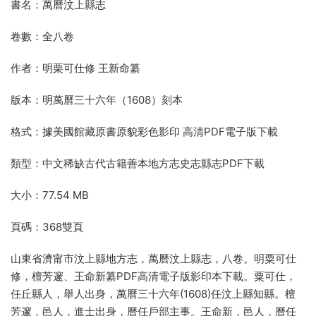
書名：萬曆汶上縣志
卷數：全八卷
作者：明栗可仕修 王新命纂
版本：明萬曆三十六年（1608）刻本
格式：據美國館藏原書原貌彩色影印 高清PDF電子版下載
類型：中文稀缺古代古籍善本地方志史志縣志PDF下載
大小：77.54 MB
頁碼：368雙頁
山東省濟甯市汶上縣地方志，萬曆汶上縣志，八卷。明粟可仕
修，檀芳邃、王命新纂PDF高清電子版影印本下載。粟可仕，
任丘縣人，舉人出身，萬曆三十六年(1608)任汶上縣知縣。檀
芳邃，邑人，進士出身，曆任戶部主事。王命新，邑人，曆任