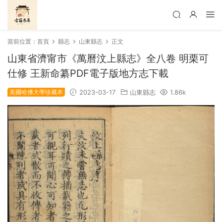
當前位置：
首頁
縣志
山東縣志
正文
山東省濟甯市《萬曆汶上縣志》全八卷 明栗可
仕修 王新命纂PDF電子版地方志下載
美國哈佛大學珍藏本
2023-03-17
山東縣志
1.86k