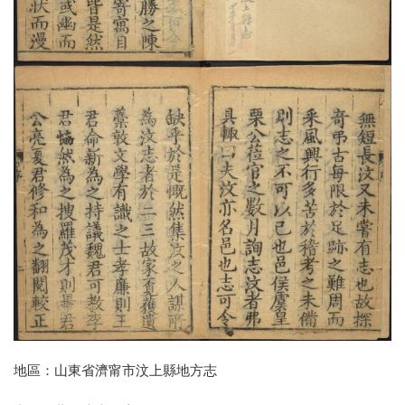
地區：山東省濟甯市汶上縣地方志