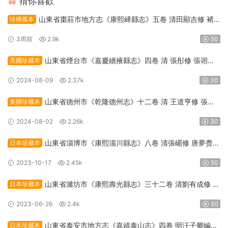
猜你喜歡
山東省棗莊市地方志《康熙峄縣志》五卷 清田顯吉修 褚
珍稀孤本
光镆纂PDF高清電子版下載
3周前
2.9k
50
山東省煙台市《嘉慶續掖縣志》四卷 清 張彤修 張诩纂
美國珍藏本
PDF高清電子版下載
2024-08-09
2.37k
30
山東省德州市《乾隆德州志》十二卷 清 王道亨修 張慶
美國珍藏本
源纂PDF高清電子版下載
2024-08-02
2.26k
30
山東省淄博市《康熙淄川縣志》八卷 清張嵋修 唐夢赉纂
日本珍藏本
PDF高清電子版下載
2023-10-17
2.45k
50
山東省濰坊市《康熙壽光縣志》三十二卷 清劉有成修 安
日本珍藏本
緻遠 安箕纂PDF高清電子版下載
2023-06-26
2.4k
50
山東省泰安市地方志《嘉靖泰山志》四卷 明汪子卿編撰
日本珍藏本