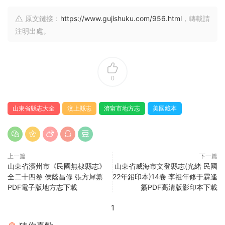
原文鏈接：
https://www.gujishuku.com/956.html
，轉載請
注明出處。
0
山東省縣志大全
汶上縣志
濟甯市地方志
美國藏本
上一篇
下一篇
山東省濱州市《民國無棣縣志》
山東省威海市文登縣志(光緒 民國
全二十四卷 侯蔭昌修 張方犀纂
22年鉛印本)14卷 李祖年修于霖逢
PDF電子版地方志下載
纂PDF高清版影印本下載
1