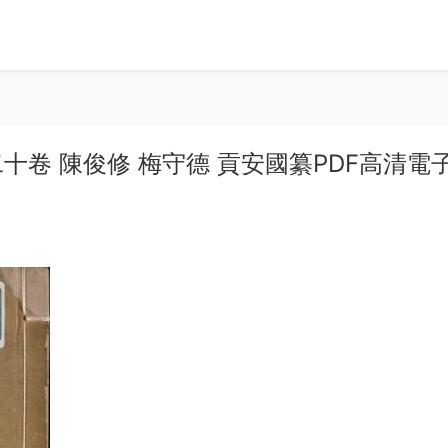
卷 陳俊修 梅守德 貢安國纂PDF高清電