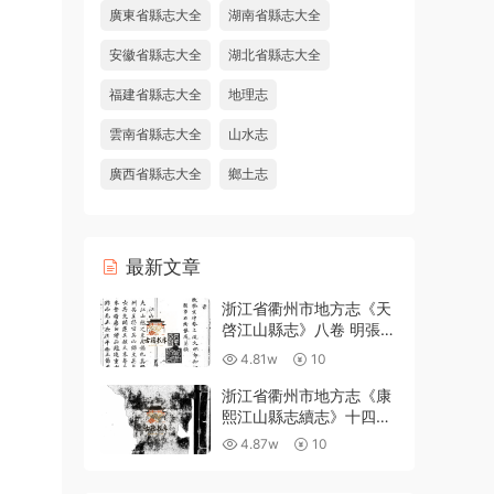
廣東省縣志大全
湖南省縣志大全
安徽省縣志大全
湖北省縣志大全
福建省縣志大全
地理志
雲南省縣志大全
山水志
廣西省縣志大全
鄉土志
最新文章
浙江省衢州市地方志《天
啓江山縣志》八卷 明張鳳
翼 徐日葵纂修PDF高清電
4.81w
10
子版下載
浙江省衢州市地方志《康
熙江山縣志續志》十四卷
附錄一卷 清汪浩修 宋俊
4.87w
10
纂PDF高清電子版下載