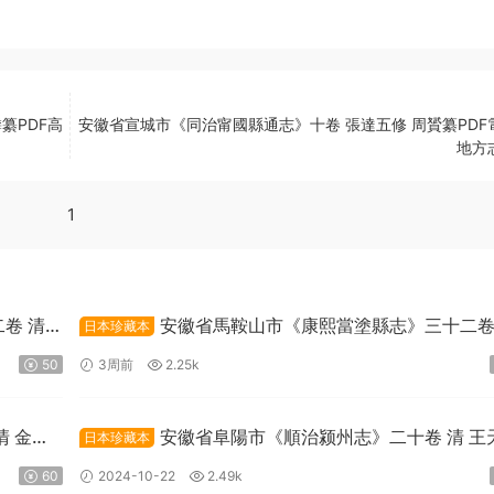
纂PDF高
安徽省宣城市《同治甯國縣通志》十卷 張達五修 周贇纂PDF
地方
1
卷 清
安徽省馬鞍山市《康熙當塗縣志》三十二卷
日本珍藏本
曹守謙修PDF高清電子版下載
50
3周前
2.25k
清 金弘
安徽省阜陽市《順治颍州志》二十卷 清 王
日本珍藏本
修纂PDF高清電子版下載
60
2024-10-22
2.49k