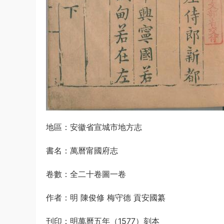
地區：安徽省宣城市地方志
書名：萬曆甯國府志
卷數：全二十卷圖一卷
作者：明 陳俊修 梅守德 貢安國纂
刊印：明萬曆五年（1577）刻本