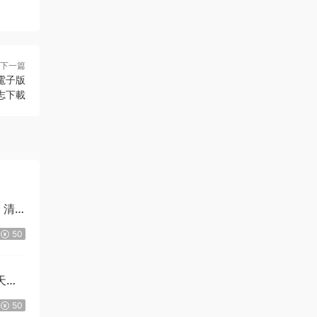
下一篇
電子版
志下載
 清
50
天民
50