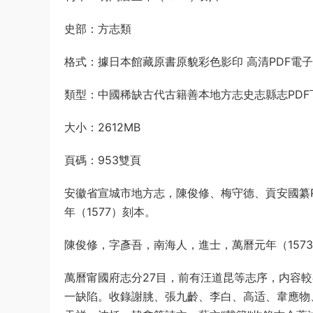
史部：方志類
格式：據日本館藏原書原貌彩色影印 高清PDF電
類型：中國稀缺古代古籍善本地方志史志縣志PDF
大小：2612MB
頁碼：953雙頁
安徽省宣城市地方志，陳俊修、梅守德、貢安國纂P
年（1577）刻本。
陳俊修，字彥吾，南海人，進士，萬曆元年（157
萬曆甯國府志分27目，前有汪道昆等志序，内容較
一缺陷。收錄謝朓、張九齡、李白、高适、韋應物