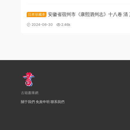
安徽省宿州市《康熙泗州志》十八卷 清
日本珍藏本
張怿纂修PDF高清電子版下載
2024-06-30
2.46k
古籍書庫網
關于我們
免責申明
聯系我們