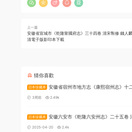
上一篇
安徽省宣城市《乾隆甯國府志》三十四卷 清宋斅修 錢人麟
清電子版影印本下載
猜你喜歡
安徽省宿州市地方志《康熙宿州志》十二
日本珍藏本
董鴻圖修PDF高清電子版下載
3周前
2.49k
安徽六安市《乾隆六安州志》二十五卷 
日本珍藏本
勳修纂PDF高清電子版下載
2025-04-20
2.4k