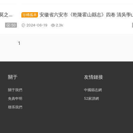
 莫之翰
安徽省六安市《乾隆霍山縣志》四卷 清吳學
珍稀孤本
胡元發纂PDF高清電子版下載
50
2024-06-19
2.3k
1
關于
友情鏈接
關于我們
中國縣志網
免責申明
52家譜網
聯系我們