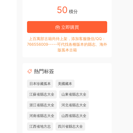
50
積分
立即購買
上百萬部古籍尚待上架，添加客服微信/QQ：
766556009-----可代找各種版本的縣志、海外
版孤本古籍
熱門标簽
日本珍藏孤本
美國藏本
江蘇省縣志大全
山東省縣志大全
浙江省縣志大全
河北省縣志大全
河南省縣志大全
山西省縣志大全
江西省地方志
四川省縣志大全