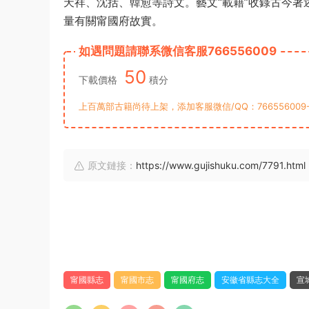
天祥、沈括、韓愈等詩文。藝文“載籍”收錄古今著
量有關甯國府故實。
如遇問題請聯系微信客服766556009
50
下載價格
積分
上百萬部古籍尚待上架，添加客服微信/QQ：76655600
原文鏈接：
https://www.gujishuku.com/7791.html
甯國縣志
甯國市志
甯國府志
安徽省縣志大全
宣