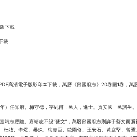
子版下載
下載
DF高清電子版影印本下載，萬曆《甯國府志》20卷圖1卷，萬
3年）任知府。梅守德，字純甫，邑人，進士。貢安國，邑諸生。
嘉靖志豐贍。嘉靖志不設“藝文”，萬曆甯國府志則詳于藝文而彌
、杜牧、李煜、晏殊、梅堯臣、歐陽修、王安石、黃庭堅、曾鞏