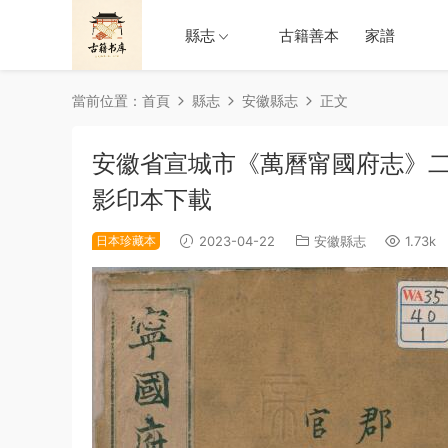
縣志
古籍善本
家譜
當前位置：
首頁
縣志
安徽縣志
正文
安徽省宣城市《萬曆甯國府志》二十
影印本下載
日本珍藏本
2023-04-22
安徽縣志
1.73k