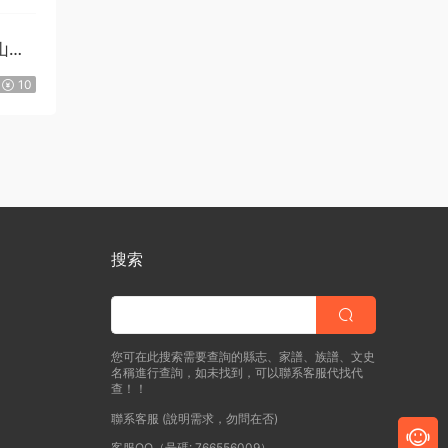
山修
10
搜索
您可在此搜索需要查詢的縣志、家譜、族譜、文史
名稱進行查詢，如未找到，可以聯系客服代找代
查！！
聯系客服 (說明需求，勿問在否)
客服QQ（号碼: 766556009）