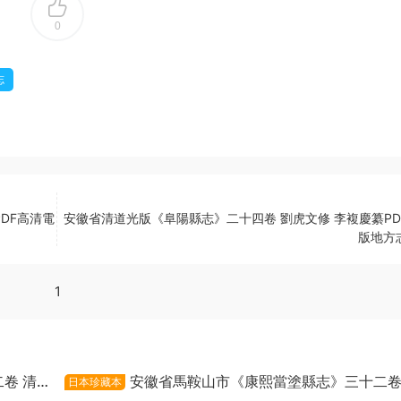
0
志
DF高清電
安徽省清道光版《阜陽縣志》二十四卷 劉虎文修 李複慶纂PD
版地方
1
卷 清
安徽省馬鞍山市《康熙當塗縣志》三十二卷
日本珍藏本