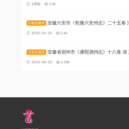
董鴻圖修PDF高清電子版下載
3周前
2.5k
安徽六安市《乾隆六安州志》二十五卷 
日本珍藏本
勳修纂PDF高清電子版下載
2025-04-20
2.4k
安徽省宿州市《康熙泗州志》十八卷 清
日本珍藏本
張怿纂修PDF高清電子版下載
2024-06-30
2.49k