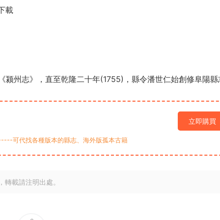
下載
颍州志》，直至乾隆二十年(1755)，縣令潘世仁始創修阜陽縣
立即購買
9-----可代找各種版本的縣志、海外版孤本古籍
，轉載請注明出處。