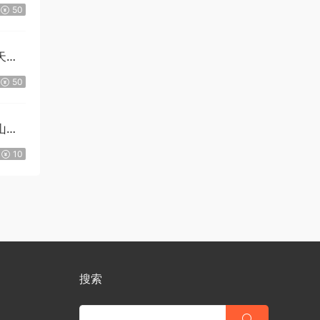
50
天民
50
山修
10
搜索