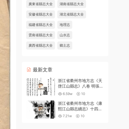
廣東省縣志大全
湖南省縣志大全
安徽省縣志大全
湖北省縣志大全
福建省縣志大全
地理志
雲南省縣志大全
山水志
廣西省縣志大全
鄉土志
最新文章
浙江省衢州市地方志《天
啓江山縣志》八卷 明張鳳
翼 徐日葵纂修PDF高清電
6.59w
10
子版下載
浙江省衢州市地方志《康
熙江山縣志續志》十四卷
附錄一卷 清汪浩修 宋俊
7.21w
10
纂PDF高清電子版下載