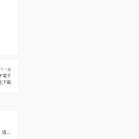
下一篇
F電子
志下載
 清