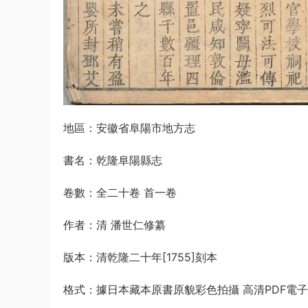
地區：安徽省阜陽市地方志
書名：乾隆阜陽縣志
卷數：全二十卷 首一卷
作者：清 潘世仁修纂
版本：清乾隆二十年[1755]刻本
格式：據日本藏本原書原貌彩色拍攝 高清PDF電