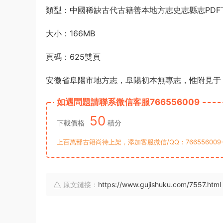
類型：中國稀缺古代古籍善本地方志史志縣志PDF
大小：166MB
頁碼：625雙頁
安徽省阜陽市地方志，阜陽初本無專志，惟附見于《
如遇問題請聯系微信客服766556009
50
下載價格
積分
上百萬部古籍尚待上架，添加客服微信/QQ：76655600
原文鏈接：
https://www.gujishuku.com/7557.html