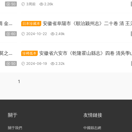
曹守謙修PDF高清電子版下載
50
3周前
2.26k
清 金弘
安徽省阜陽市《順治颍州志》二十卷 清 王
日本珍藏本
修纂PDF高清電子版下載
60
2024-10-22
2.49k
 莫之翰
安徽省六安市《乾隆霍山縣志》四卷 清吳學
珍稀孤本
胡元發纂PDF高清電子版下載
50
2024-06-19
2.32k
1
關于
友情鏈接
關于我們
中國縣志網