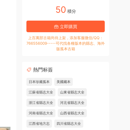
50
積分
立即購買
上百萬部古籍尚待上架，添加客服微信/QQ：
766556009-----可代找各種版本的縣志、海外
版孤本古籍
熱門标簽
日本珍藏孤本
美國藏本
江蘇省縣志大全
山東省縣志大全
浙江省縣志大全
河北省縣志大全
河南省縣志大全
山西省縣志大全
江西省地方志
四川省縣志大全