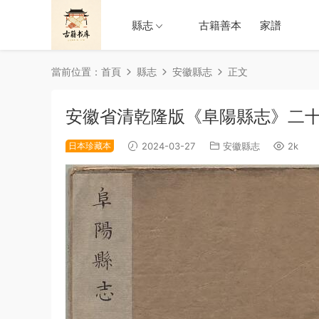
縣志
古籍善本
家譜
當前位置：
首頁
縣志
安徽縣志
正文
安徽省清乾隆版《阜陽縣志》二十
日本珍藏本
2024-03-27
安徽縣志
2k