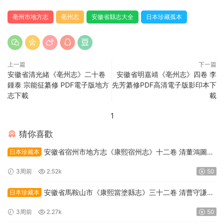
亳州市地方志
亳州志
安徽省縣志大全
日本珍藏孤本
上一篇
下一篇
安徽省清光緒《亳州志》二十卷
安徽省明嘉靖《亳州志》四卷 李
鍾泰 宗能征纂修 PDF電子版地方
先芳纂修PDF高清電子版影印本下
志下載
載
1
猜你喜歡
安徽省宿州市地方志《康熙宿州志》十二卷 清董鴻圖修
日本珍藏本
PDF高清電子版下載
3周前
2.52k
50
安徽省馬鞍山市《康熙當塗縣志》三十二卷 清曹守謙修
日本珍藏本
PDF高清電子版下載
3周前
2.27k
50