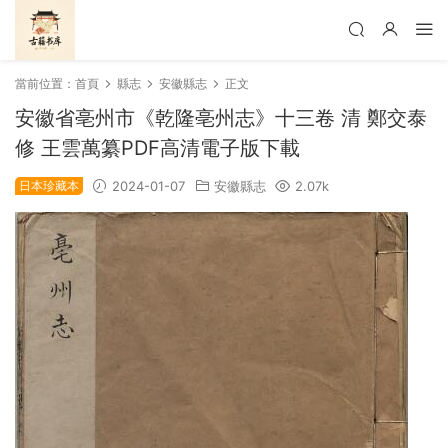
當前位置：
首頁
縣志
安徽縣志
正文
安徽省亳州市《乾隆亳州志》十三卷 清 鄭交泰
修 王雲萬纂PDF高清電子版下載
日本珍藏本
2024-01-07
安徽縣志
2.07k