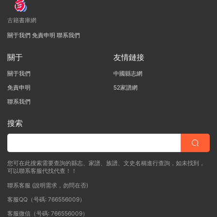
古籍書庫網
關于我們
免責申明
聯系我們
關于
友情鏈接
關于我們
中國縣志網
免責申明
52家譜網
聯系我們
搜索
您可在此搜索需要查詢的縣志、家譜、族譜、文史名稱進行查詢，如未找到，
可以聯系客服代找代查！！
聯系客服 (說明需求，勿問在否)
客服QQ（号碼: 766556009）
客服微信（号碼: 766556009）