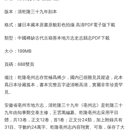
版本：清乾隆三十九年刻本
格式：據日本藏本原書原貌彩色拍攝 高清PDF電子版下載
類型：中國稀缺古代古籍善本地方志史志縣志PDF下載
大小：199MB
頁碼：688雙頁
備注：乾隆亳州志存世極爲稀少，國内已很難見其蹤迹，此本
爲日本珍藏孤本，書本完整且字迹清晰高清，實屬非常珍貴罕
見。
安徽省亳州市地方志，清乾隆三十九年《亳州志》是乾隆三十
九年由知事鄭交泰主修，王雲萬編纂。乾隆亳州志采用平目
體，共13卷，正文12卷，首1卷；正文分24類，加上附錄共有
31目。字數約24萬字。乾隆亳州志内容翔實、可靠，保存了大