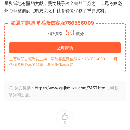
量與當地有關的文獻，藝文幾乎占全書的三分之一，爲考察亳
州乃至整個皖北曆史文化和社會變遷保存了重要資料。
如遇問題請聯系微信客服766556009
50
下載價格
積分
立即購買
上百萬部古籍尚待上架，添加客服微信/QQ：766556009-----可
代找各種版本的縣志、海外版孤本古籍
原文鏈接：
https://www.gujishuku.com/7457.html
，轉載
請注明出處。
0