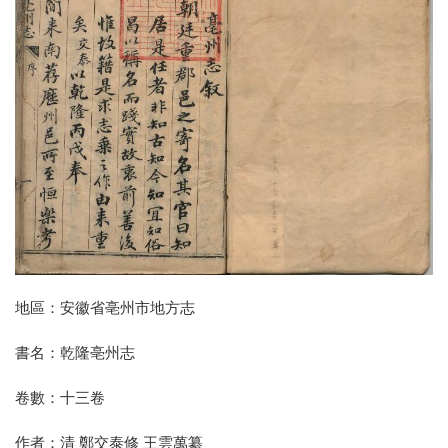
地區：安徽省亳州市地方志
書名：乾隆亳州志
卷數：十三卷
作者：清 鄭交泰修 王雲萬纂