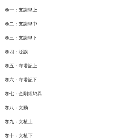
卷一：支諾臯上
卷二：支諾臯中
卷三：支諾臯下
卷四：貶誤
卷五：寺塔記上
卷六：寺塔記下
卷七：金剛經鸠異
卷八：支動
卷九：支植上
卷十：支植下