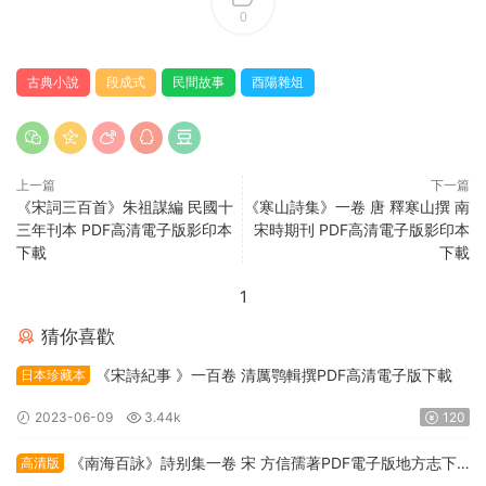
0
古典小說
段成式
民間故事
酉陽雜俎
上一篇
下一篇
《宋詞三百首》朱祖謀編 民國十
《寒山詩集》一卷 唐 釋寒山撰 南
三年刊本 PDF高清電子版影印本
宋時期刊 PDF高清電子版影印本
下載
下載
1
猜你喜歡
《宋詩紀事 》一百卷 清厲鹗輯撰PDF高清電子版下載
日本珍藏本
2023-06-09
3.44k
120
《南海百詠》詩别集一卷 宋 方信孺著PDF電子版地方志下
高清版