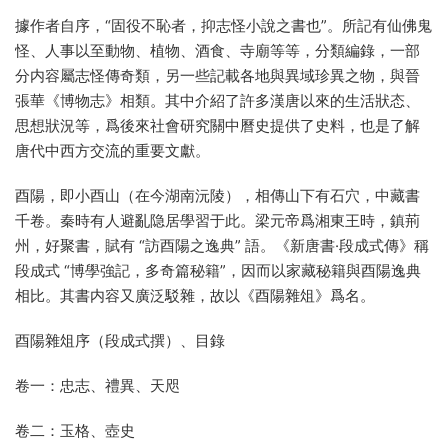
據作者自序，“固役不恥者，抑志怪小說之書也”。所記有仙佛鬼
怪、人事以至動物、植物、酒食、寺廟等等，分類編錄，一部
分内容屬志怪傳奇類，另一些記載各地與異域珍異之物，與晉
張華《博物志》相類。其中介紹了許多漢唐以來的生活狀态、
思想狀況等，爲後來社會研究關中曆史提供了史料，也是了解
唐代中西方交流的重要文獻。
酉陽，即小酉山（在今湖南沅陵），相傳山下有石穴，中藏書
千卷。秦時有人避亂隐居學習于此。梁元帝爲湘東王時，鎮荊
州，好聚書，賦有 “訪酉陽之逸典” 語。《新唐書·段成式傳》稱
段成式 “博學強記，多奇篇秘籍”，因而以家藏秘籍與酉陽逸典
相比。其書内容又廣泛駁雜，故以《酉陽雜俎》爲名。
酉陽雜俎序（段成式撰）、目錄
卷一：忠志、禮異、天咫
卷二：玉格、壺史