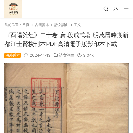
當前位置：
首頁
古籍善本
詩文詞曲
正文
《酉陽雜俎》二十卷 唐 段成式著 明萬曆時期新
都汪士賢校刊本PDF高清電子版影印本下載
海外孤本
2024-11-13
詩文詞曲
3.34k