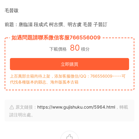
毛晉跋
前題：唐臨淄 段成式 柯古撰、明古虞 毛晉 子晉訂
如遇問題請聯系微信客服766556009
80
下載價格
積分
立即購買
上百萬部古籍尚待上架，添加客服微信/QQ：766556009-----可
代找各種版本的縣志、海外版孤本古籍
原文鏈接：
https://www.gujishuku.com/5964.html
，轉載
請注明出處。