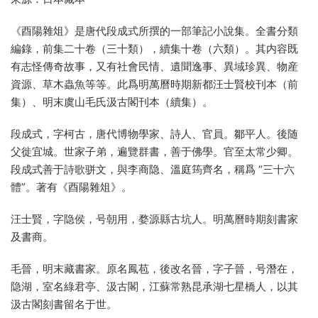
《酉陽雜俎》是唐代段成式所撰的一部筆記小說集。全書分類
編錄，前集二十卷（三十類），續集十卷（六類）。其内容既
有志怪傳奇故事，又有社會民情、遺聞逸事、異域珍異、物産
資源、草木蟲魚等等。此爲明萬曆時期新都汪士賢校刊本（前
集）、明末虞山毛氏汲古閣刊本（續集）。
段成式，字柯古，唐代博物學家、詩人、官員。鄒平人。後随
父徙宜城。世家子弟，遍覽群書，善于佛學。官至太常少卿。
段成式善于詩歌骈文，與李商隐、溫庭筠齊名，稱爲 “三十六
體”。著有《酉陽雜俎》。
汪士賢，字隐侯，号朝用，婺源縣古坑人。明萬曆時期刻書家
及書商。
毛晉，明末藏書家。原名鳳苞，後改名晉，字子晉，号潛在，
隐湖，室名綠君亭、汲古閣，江蘇常熟昆承湖七星橋人，以其
汲古閣刻書留名于世。