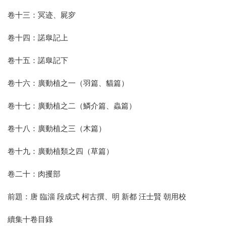
卷十三：冥迹、屍穸
卷十四：諾臯記上
卷十五：諾臯記下
卷十六：廣動植之一（羽篇、貓篇）
卷十七：廣動植之二（鱗介篇、蟲篇）
卷十八：廣動植之三（木篇）
卷十九：廣動植類之四（草篇）
卷二十：肉攫部
前題：唐 臨淄 段成式 柯古撰、明 新都 汪士賢 朝用校
續集十卷目錄