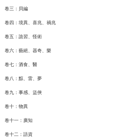
卷三：貝編
卷四：境異、喜兆、禍兆
卷五：詭習、怪術
卷六：藝絕、器奇、樂
卷七：酒食、醫
卷八：黥、雷、夢
卷九：事感、盜俠
卷十：物異
卷十一：廣知
卷十二：語資