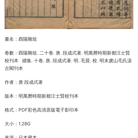
書名：酉陽雜俎
卷數：酉陽雜俎. 二十卷. 唐. 段成式著. 明萬曆時期新都汪士賢
校刊本 續集. 十卷. 唐. 段成式著. 明. 毛晉. 校. 明末虞山毛氏汲
古閣刊本
作者：唐 段成式著
版本：明萬曆時期新都汪士賢校刊本
格式：PDF彩色高清原版電子影印本
大小：1.28G
來源：日本藏本