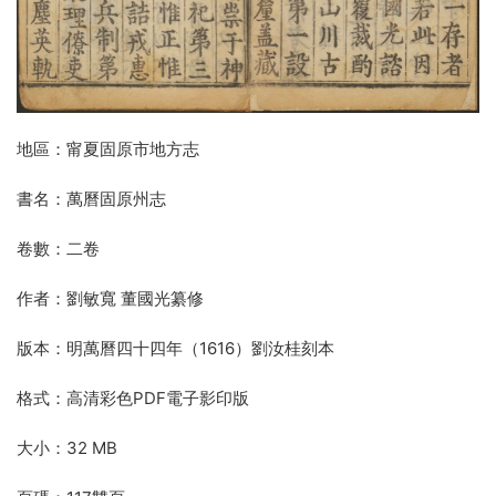
地區：甯夏固原市地方志
書名：萬曆固原州志
卷數：二卷
作者：劉敏寬 董國光纂修
版本：明萬曆四十四年（1616）劉汝桂刻本
格式：高清彩色PDF電子影印版
大小：32 MB