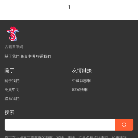
1
古籍書庫網
關于我們
免責申明
聯系我們
關于
友情鏈接
關于我們
中國縣志網
免責申明
52家譜網
聯系我們
搜索
您可在此搜索需要查詢的縣志、家譜、族譜、文史名稱進行查詢，如未找到，