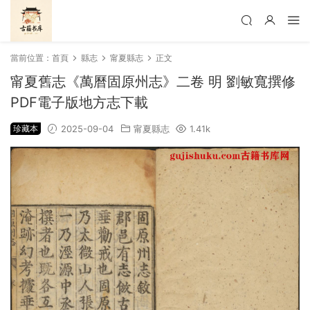
當前位置：
首頁
縣志
甯夏縣志
正文
甯夏舊志《萬曆固原州志》二卷 明 劉敏寬撰修
PDF電子版地方志下載
珍藏本
2025-09-04
甯夏縣志
1.41k