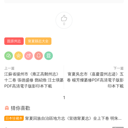
0
固原州志
甯夏縣志大全
上一篇
下一篇
江蘇省揚州市《雍正高郵州志》
甯夏吳忠市《嘉慶靈州志迹》五
十二卷 張德盛修 鄧紹煥 汪士璜纂
卷 楊芳燦纂修PDF高清電子版影
PDF高清電子版影印本下載
印本下載
1
猜你喜歡
甯夏回族自治區地方志《宣德甯夏志》全上下卷 明朱栴
日本珍藏本
撰修PDF高清電子版下載