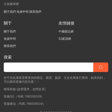
古籍書庫網
關于我們
免責申明
聯系我們
關于
友情鏈接
關于我們
中國縣志網
免責申明
52家譜網
聯系我們
搜索
您可在此搜索需要查詢的縣志、家譜、族譜、文史名稱進行查詢，如未找到，
可以聯系客服代找代查！！
聯系客服 (說明需求，勿問在否)
客服QQ（号碼: 766556009）
客服微信（号碼: 766556009）