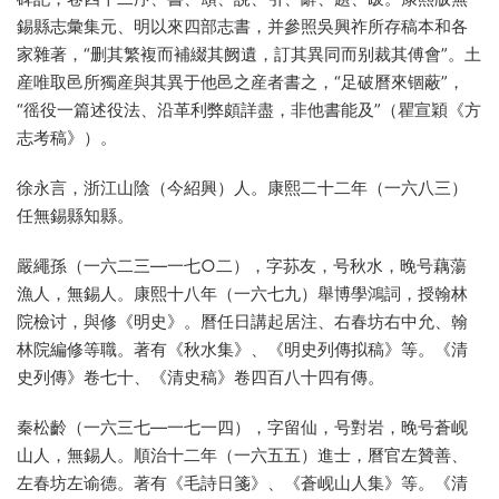
錫縣志彙集元、明以來四部志書，并參照吳興祚所存稿本和各
家雜著，“删其繁複而補綴其阙遺，訂其異同而别裁其傅會”。土
産唯取邑所獨産與其異于他邑之産者書之，“足破曆來锢蔽”，
“徭役一篇述役法、沿革利弊頗詳盡，非他書能及”（瞿宣穎《方
志考稿》）。
徐永言，浙江山陰（今紹興）人。康熙二十二年（一六八三）
任無錫縣知縣。
嚴繩孫（一六二三—一七○二），字荪友，号秋水，晚号藕蕩
漁人，無錫人。康熙十八年（一六七九）舉博學鴻詞，授翰林
院檢讨，與修《明史》。曆任日講起居注、右春坊右中允、翰
林院編修等職。著有《秋水集》、《明史列傳拟稿》等。《清
史列傳》卷七十、《清史稿》卷四百八十四有傳。
秦松齡（一六三七—一七一四），字留仙，号對岩，晚号蒼岘
山人，無錫人。順治十二年（一六五五）進士，曆官左贊善、
左春坊左谕德。著有《毛詩日箋》、《蒼岘山人集》等。《清