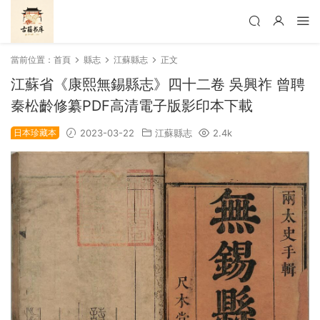
當前位置：
首頁
縣志
江蘇縣志
正文
江蘇省《康熙無錫縣志》四十二卷 吳興祚 曾聘
秦松齡修纂PDF高清電子版影印本下載
日本珍藏本
2023-03-22
江蘇縣志
2.4k