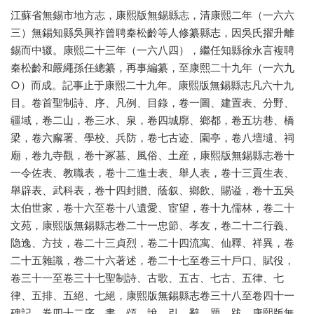
江蘇省無錫市地方志，康熙版無錫縣志，清康熙二年（一六六
三）無錫知縣吳興祚曾聘秦松齡等人修纂縣志，因吳氏擢升離
錫而中辍。康熙二十三年（一六八四），繼任知縣徐永言複聘
秦松齡和嚴繩孫任總纂，再事編纂，至康熙二十九年（一六九
○）而成。記事止于康熙二十九年。康熙版無錫縣志凡六十九
目。卷首聖制詩、序、凡例、目錄，卷一圖、建置表、分野、
疆域，卷二山，卷三水、泉，卷四城廓、鄉都，卷五坊巷、橋
梁，卷六廨署、學校、兵防，卷七古迹、園亭，卷八壇壝、祠
廟，卷九寺觀，卷十冢墓、風俗、土産，康熙版無錫縣志卷十
一令佐表、教職表，卷十二進士表、舉人表，卷十三貢生表、
舉辟表、武科表，卷十四封贈、蔭叙、鄉飲、賜谥，卷十五吳
太伯世家，卷十六至卷十八遺愛、宦望，卷十九儒林，卷二十
文苑，康熙版無錫縣志卷二十一忠節、孝友，卷二十二行義、
隐逸、方技，卷二十三貞烈，卷二十四流寓、仙釋、祥異，卷
二十五雜識，卷二十六著述，卷二十七至卷三十戶口、賦役，
卷三十一至卷三十七聖制詩、古歌、五古、七古、五律、七
律、五排、五絕、七絕，康熙版無錫縣志卷三十八至卷四十一
碑記，卷四十二序、書、頌、說、引、辭、題、跋。康熙版無