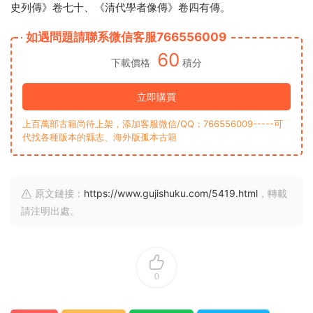
史列傳》卷七十、《清代學者像傳》卷四有傳。
如遇問題請聯系微信客服766556009
60
下載價格
積分
立即購買
上百萬部古籍尚待上架，添加客服微信/QQ：766556009-----可
代找各種版本的縣志、海外版孤本古籍
原文鏈接：
https://www.gujishuku.com/5419.html
，轉載
請注明出處。
0