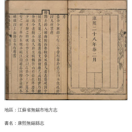
地區：江蘇省無錫市地方志
書名：康熙無錫縣志