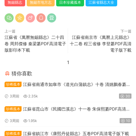
無錫縣志
無錫市地方志
日本珍藏孤本
江蘇省縣志大全
上一篇
下一篇
江蘇省《萬曆無錫縣志》二十四
江蘇省南京市《萬曆上元縣志》
卷 周邦傑修 秦梁纂PDF高清電子
十二卷 程三省修 李登纂PDF高清
版影印本下載
電子版下載
1
猜你喜歡
江蘇省南通市如臯市《道光白蒲鎮志》十卷 清姚鵬春纂修
珍稀孤本
PDF高清電子版下載
3周前
2.35k
30
江蘇省昆山市《民國巴溪志》十一卷 朱保熙纂PDF高清電
珍稀孤本
子版下載
3周前
1.95k
10
江蘇省鎮江市《康熙丹徒縣志》五卷PDF高清電子版下載
珍稀孤本