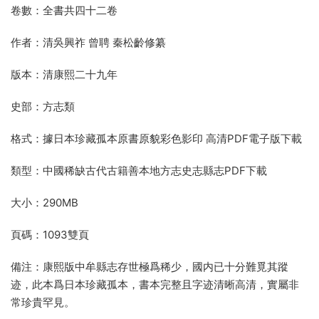
卷數：全書共四十二卷
作者：清吳興祚 曾聘 秦松齡修纂
版本：清康熙二十九年
史部：方志類
格式：據日本珍藏孤本原書原貌彩色影印 高清PDF電子版下載
類型：中國稀缺古代古籍善本地方志史志縣志PDF下載
大小：290MB
頁碼：1093雙頁
備注：康熙版中牟縣志存世極爲稀少，國内已十分難覓其蹤
迹，此本爲日本珍藏孤本，書本完整且字迹清晰高清，實屬非
常珍貴罕見。