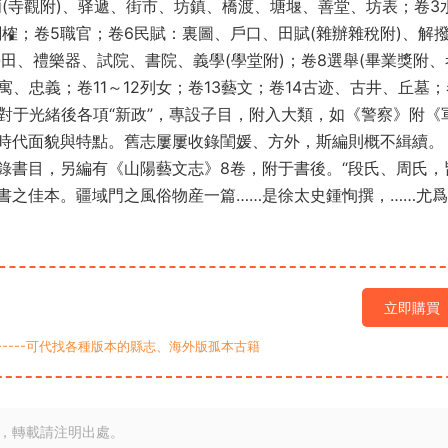
廟(寺觀附)、驿遞、街市、坊鎮、橋渡、塘堰、善堂、坊表；卷3
關榷；卷5職官；卷6民賦：裏圖、戶口、田賦(雜辦雜稅附)、解
學田、禮樂器、試院、書院、義學(學堂附)；卷8選舉(畢業獎附、
、忠義；卷11～12列女；卷13藝文；卷14古迹、古井、丘墓；
對于光緒後各項“新政”，專設子目，附入大類，如《警察》附《
時代面貌與特點。舊志屢屢收錄閨媛、方外，斯編則概不緝續。
錄書目，另編有《山陽藝文志》8卷，附于書後。“段氏、周氏，
書之佳本。疆域門之風俗物産一篇……是徐太史鍾恂撰，……尤
立即購買
9-----可代找各種版本的縣志、海外版孤本古籍
，轉載請注明出處。