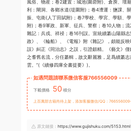
風俗、物産；卷2建置：城池(圍砦附)、倉庾、壇
利：閘洞、各鄉水道(堤圍附)；卷4漕運：鹽課、
振、屯衛(人丁田賦附)；卷7學校、學宮、學額、
附)；卷9軍政、新軍、征兵、警察；卷10人物；流寓
雜記：兵戎、祥祲；卷16刊誤。宣統續纂山陽縣志
政》、《輪船》、《電報》附《雜記》，頗能反映
誤》糾正《同治志》之誤，引證頗精。《藝文》僅
之耆舊名流，分任纂輯，故文辭麗雅，足爲續纂志
雲。”(《續修四庫全書提要》)。
如遇問題請聯系微信客服766556009
50
下載價格
積分
上百萬部古籍尚待上架，添加客服微信/QQ：76655600
原文鏈接：
https://www.gujishuku.com/5153.html