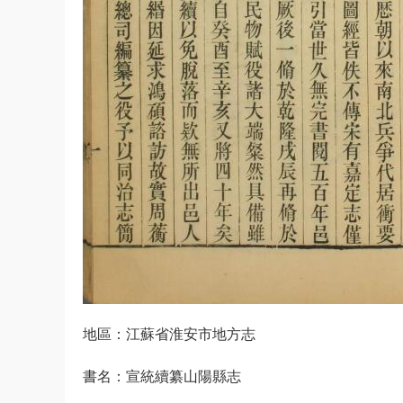
地區：江蘇省淮安市地方志
書名：宣統續纂山陽縣志