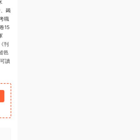
水
撥、蠲
考職
卷15
軍
《刊
皆邑
爲可讀