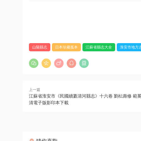
山陽縣志
日本珍藏孤本
江蘇省縣志大全
淮安市地方
上一篇
江蘇省淮安市《民國續纂清河縣志》十六卷 劉枟壽修 範冕纂
清電子版影印本下載