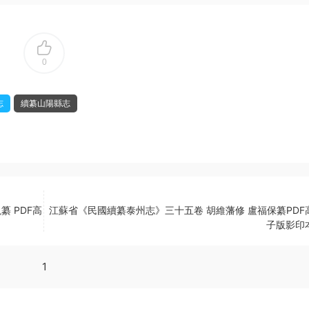
0
志
續纂山陽縣志
 PDF高
江蘇省《民國續纂泰州志》三十五卷 胡維藩修 盧福保纂PDF
子版影印
1