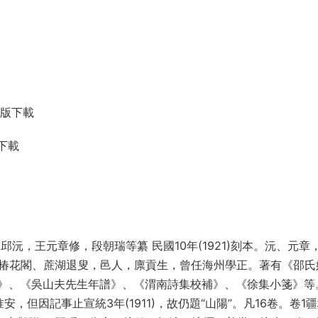
子版下載
下載
沅，王元章修，段朝瑞等纂 民國10年(1921)刻本。沅、元章
号椿花閣、蔗湖退叟，邑人，廪貢生，曾任海州學正。著有《邵氏
》、《吳山夫先生年譜》、《渭南詩集校補》、《徐集小箋》等
但因記事止宣統3年(1911)，故仍題“山陽”。凡16卷。卷1