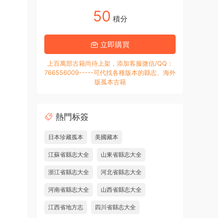
50
積分
立即購買
上百萬部古籍尚待上架，添加客服微信/QQ：
766556009-----可代找各種版本的縣志、海外
版孤本古籍
熱門标簽
日本珍藏孤本
美國藏本
江蘇省縣志大全
山東省縣志大全
浙江省縣志大全
河北省縣志大全
河南省縣志大全
山西省縣志大全
江西省地方志
四川省縣志大全