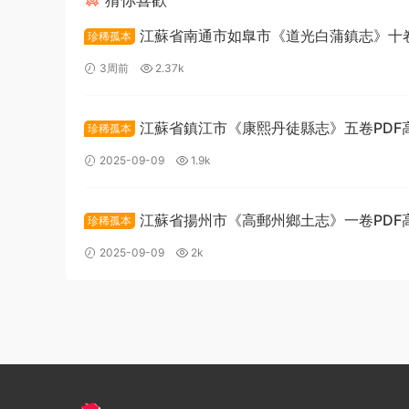
猜你喜歡
江蘇省南通市如臯市《道光白蒲鎮志》十卷
珍稀孤本
鵬春纂修PDF高清電子版下載
3周前
2.37k
江蘇省鎮江市《康熙丹徒縣志》五卷PDF
珍稀孤本
版下載
2025-09-09
1.9k
江蘇省揚州市《高郵州鄉土志》一卷PDF
珍稀孤本
版下載
2025-09-09
2k