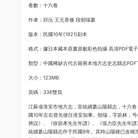
卷數：十六卷
作者：邱沅 王元章修 段朝瑞纂
版本：民國10年(1921)刻本
格式：據日本藏本原書原貌彩色拍攝 高清PDF電
類型：中國稀缺古代古籍善本地方志史志縣志PDF
大小：123MB
頁碼：336雙頁
江蘇省淮安市地方志，宣統續纂山陽縣志，十六卷 邱
國10年左右曾先後任淮安知事。朝瑞，字笏林，
辨誤》、《徐節孝先生年譜》、《張力臣先生年譜
統續纂山陽縣志作于民國8年。其時山陽雖已改稱淮安，