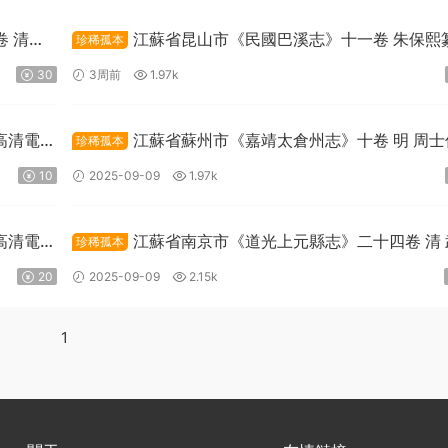
 清姚
江蘇省昆山市《民國巴溪志》十一卷 朱保熙
珍稀孤本
PDF高清電子版下載
30
3周前
1.97k
高清電子
江蘇省蘇州市《嘉靖太倉州志》十卷 明 周士
珍稀孤本
張寅纂PDF高清電子版下載
10
2025-09-09
1.97k
高清電子
江蘇省南京市《道光上元縣志》二十四卷 清 
珍稀孤本
祖 陳道恒修 陳栻 伍光瑜纂PDF高清電子版下載
20
2025-09-09
2.15k
1