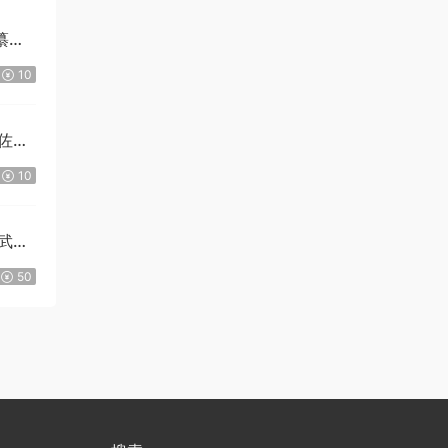
纂
10
佐修
10
武念
50