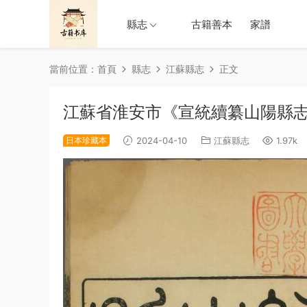
縣志
古籍善本
家譜
當前位置：
首頁
縣志
江蘇縣志
正文
江蘇省淮安市《宣統續纂山陽縣志
日本珍藏本
2024-04-10
江蘇縣志
1.97k