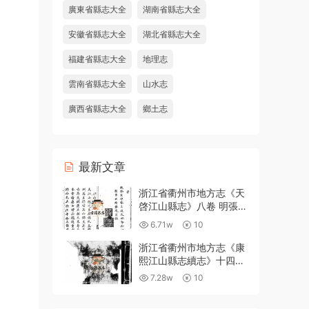
廣東省縣志大全
湖南省縣志大全
安徽省縣志大全
湖北省縣志大全
福建省縣志大全
地理志
雲南省縣志大全
山水志
廣西省縣志大全
鄉土志
最新文章
浙江省衢州市地方志《天
啓江山縣志》八卷 明張鳳
翼 徐日葵纂修PDF高清電
6.71w
10
子版下載
浙江省衢州市地方志《康
熙江山縣志續志》十四卷
附錄一卷 清汪浩修 宋俊
7.28w
10
纂PDF高清電子版下載