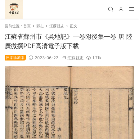
當前位置：
首頁
縣志
江蘇縣志
正文
江蘇省蘇州市《吳地記》—卷附後集一卷 唐 陸
廣微撰PDF高清電子版下載
日本珍藏本
2023-06-22
江蘇縣志
1.71k