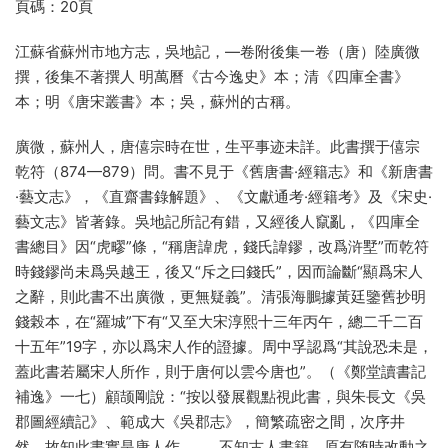
頁碼：20頁
江蘇省蘇州市地方志，吳地記，—卷附後集一卷（唐）陸廣微
撰，後集不著撰人 明萬曆《古今逸史》本；清《四庫全書》
本；明《唐宋叢書》本；吳，蘇州的古稱。
廣微，蘇州人，唐僖宗時在世，生平事迹未詳。此書撰于僖宗
乾符（874—879）問。書不見于《舊唐書·經籍志》和《新唐書
·藝文志》，《直齋書錄解題》、《文獻通考·經籍考》及《宋史·
藝文志》皆著錄。吳地記所記有錯，又經後人竄亂，《四庫全
書總目》因“虎疁”條，“稱唐諱虎，錢氏諱鏐，改爲浒墅”而乾符
時錢鏐尚未爲吳越王，後又“斥之曰錢氏”，因而論斷“顯爲宋人
之辭，則此書不出廣微，更無疑義”。清張海鵬據黃廷鑒舊抄明
錢榖本，在“羅城”下有“又至大宋淳熙十三年丙午，總二千二百
十五年”19字，亦以爲宋人作的證據。周中孚認爲“其說恐未是，
蓋此書若屬宋人所作，則于唐何以雲今唐也”。（《鄭堂讀書記
補逸》一七）顧颉剛說：“按以發展觀點視此書，與朱長文《吳
郡圖經續記》、範成大《吳郡志》，簡繁疏密之間，次序井
然。故知此書實是唐人作。……不知古人書籍，原有随時改動之