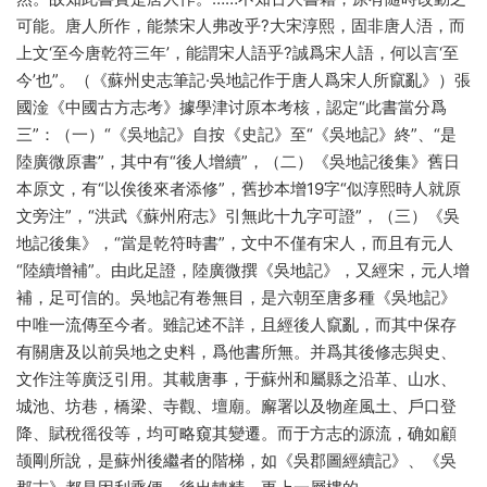
可能。唐人所作，能禁宋人弗改乎?大宋淳熙，固非唐人浯，而
上文‘至今唐乾符三年’，能謂宋人語乎?誠爲宋人語，何以言‘至
今’也”。（《蘇州史志筆記·吳地記作于唐人爲宋人所竄亂》）張
國淦《中國古方志考》據學津讨原本考核，認定“此書當分爲
三”：（一）“《吳地記》自按《史記》至“《吳地記》終”、“是
陸廣微原書”，其中有“後人增續”，（二）《吳地記後集》舊日
本原文，有“以俟後來者添修”，舊抄本增19字“似淳熙時人就原
文旁注”，“洪武《蘇州府志》引無此十九字可證”，（三）《吳
地記後集》，“當是乾符時書”，文中不僅有宋人，而且有元人
“陸續增補”。由此足證，陸廣微撰《吳地記》，又經宋，元人增
補，足可信的。吳地記有卷無目，是六朝至唐多種《吳地記》
中唯一流傳至今者。雖記述不詳，且經後人竄亂，而其中保存
有關唐及以前吳地之史料，爲他書所無。并爲其後修志與史、
文作注等廣泛引用。其載唐事，于蘇州和屬縣之沿革、山水、
城池、坊巷，橋梁、寺觀、壇廟。廨署以及物産風土、戶口登
降、賦稅徭役等，均可略窺其變遷。而于方志的源流，确如顧
颉剛所說，是蘇州後繼者的階梯，如《吳郡圖經續記》、《吳