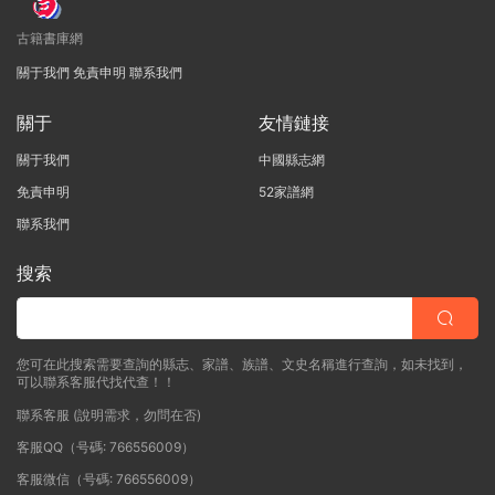
古籍書庫網
關于我們
免責申明
聯系我們
關于
友情鏈接
關于我們
中國縣志網
免責申明
52家譜網
聯系我們
搜索
您可在此搜索需要查詢的縣志、家譜、族譜、文史名稱進行查詢，如未找到，
可以聯系客服代找代查！！
聯系客服 (說明需求，勿問在否)
客服QQ（号碼: 766556009）
客服微信（号碼: 766556009）