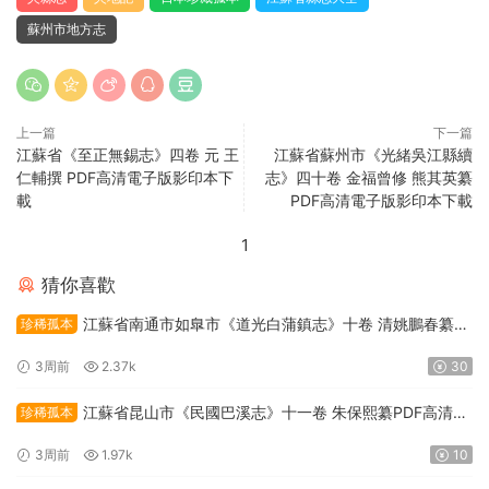
蘇州市地方志
上一篇
下一篇
江蘇省《至正無錫志》四卷 元 王
江蘇省蘇州市《光緒吳江縣續
仁輔撰 PDF高清電子版影印本下
志》四十卷 金福曾修 熊其英纂
載
PDF高清電子版影印本下載
1
猜你喜歡
江蘇省南通市如臯市《道光白蒲鎮志》十卷 清姚鵬春纂修
珍稀孤本
PDF高清電子版下載
3周前
2.37k
30
江蘇省昆山市《民國巴溪志》十一卷 朱保熙纂PDF高清電
珍稀孤本
子版下載
3周前
1.97k
10