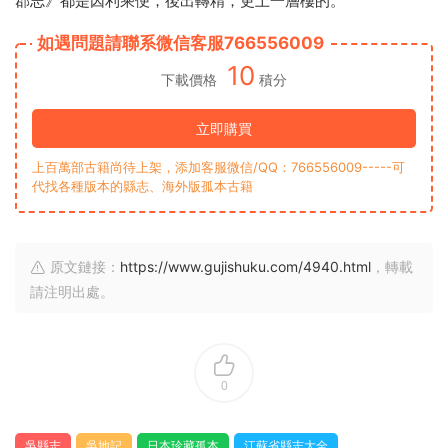
郡志》都是因利乘便，後出轉精，更上一層樓的。
如遇問題請聯系微信客服766556009
10
下載價格
積分
立即購買
上百萬部古籍尚待上架，添加客服微信/QQ：766556009-----可
代找各種版本的縣志、海外版孤本古籍
原文鏈接：
https://www.gujishuku.com/4940.html
，轉載
請注明出處。
0
吳縣志
吳地記
日本珍藏孤本
江蘇省縣志大全