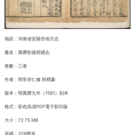
地區：河南省安陽市地方志
書名：萬曆彰德府續志
卷數：三卷
作者：明常存仁修 郭樸纂
版本：明萬曆九年（1581）刻本
格式：彩色高清PDF電子影印版
大小：72.75 MB
頁碼：328雙頁