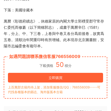
下落：美國珍藏本
萬曆《彰德府續志》，休緻家居的内閣大學士郭樸受郡守常存
仁委托而修纂（以下簡稱郭志），成書于萬曆辛巳（1581）
年，分上、中、下三卷，上卷與中卷又各分爲前後卷，故實爲
五卷。清順治年間重印時有所增補。此本現存北京圖書館，安
陽市志編委會有複印本。
如遇問題請聯系微信客服766556009
50
下載價格
積分
立即購買
上百萬部古籍尚待上架，添加客服微信/QQ：766556009-----可
代找各種版本的縣志、海外版孤本古籍