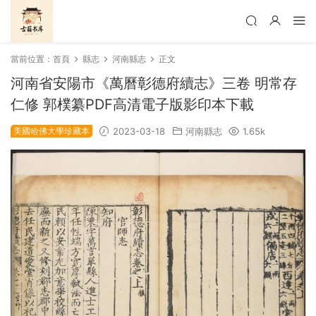
當前位置：
首頁
縣志
河南縣志
正文
河南省安陽市《萬曆彰德府續志》三卷 明常存
仁修 郭樸纂PDF高清電子版影印本下載
美國哈佛大學珍藏本
2023-03-18
河南縣志
1.65k