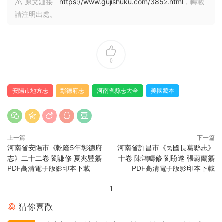
原文鏈接：
https://www.gujishuku.com/3852.html
，轉載
請注明出處。
0
安陽市地方志
彰德府志
河南省縣志大全
美國藏本
上一篇
下一篇
河南省安陽市《乾隆5年彰德府
河南省許昌市《民國長葛縣志》
志》二十二卷 劉謙修 夏兆豐纂
十卷 陳鴻疇修 劉盼遂 張蔚蘭纂
PDF高清電子版影印本下載
PDF高清電子版影印本下載
1
猜你喜歡