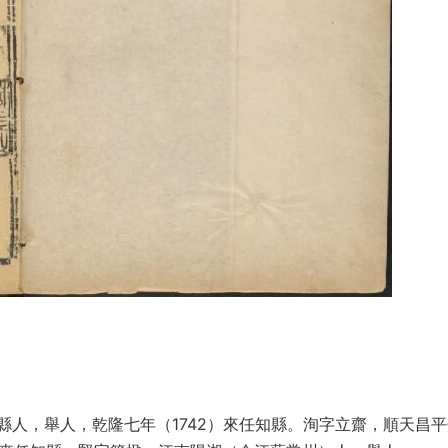
人，舉人，乾隆七年（1742）來任知縣。洵字立齋，順天昌平