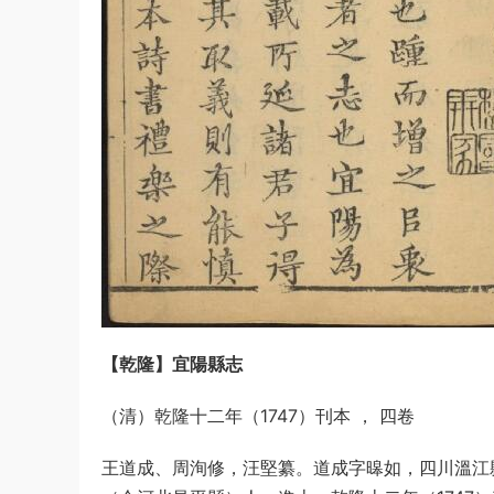
【乾隆】宜陽縣志
（清）乾隆十二年（1747）刊本 ， 四卷
王道成、周洵修，汪堅纂。道成字暤如，四川溫江縣