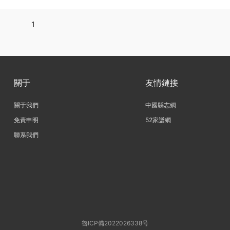
1
關于
友情鏈接
關于我們
中國縣志網
免責申明
52家譜網
聯系我們
魯ICP備2022026338号