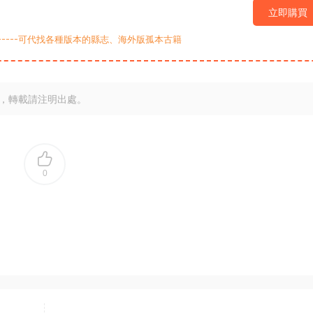
立即購買
9-----可代找各種版本的縣志、海外版孤本古籍
，轉載請注明出處。
0