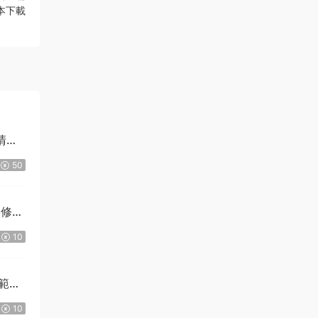
本下載
清戴
50
然修
10
範箕
10