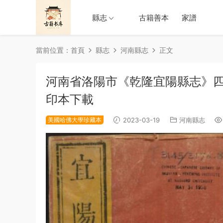
縣志
古籍善本
家譜
當前位置：
首頁
縣志
河南縣志
正文
河南省洛陽市《乾隆宜陽縣志》四卷
印本下載
美國哈佛大學珍藏本
2023-03-19
河南縣志