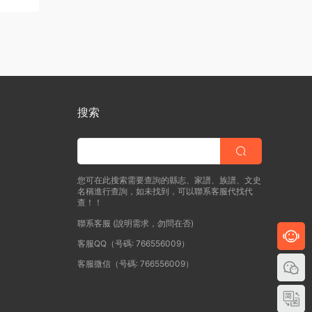
搜索
您可在此搜索需要查詢的縣志、家譜、族譜、文史
名稱進行查詢，如未找到，可以聯系客服代找代
查！！
聯系客服 (說明需求，勿問在否)
客服QQ（号碼: 766556009）
客服微信（号碼: 766556009）