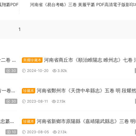
翔纂PDF
河南省《易台考略》三卷 黃履平纂 PDF高清電子版影印
1
二卷 劉
河南省商丘市《順治睢陽志 睢州志》七卷 
美國珍藏本
斌纂修PDF高清電子版下載
30
2024-10-20
3.92k
首一卷
河南省鄭州市《天啓中牟縣志》五卷 明 段耀
珍藏本
張民表纂PDF高清電子版下載
30
2023-08-11
2.15k
思忠纂
河南省新鄉市原陽縣《嘉靖陽武縣志》三卷 明
珍藏本
修 呂柟纂PDF高清電子版下載
10
2023-08-05
2.13k