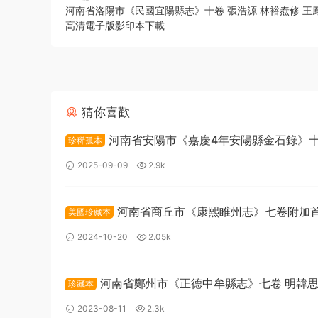
河南省洛陽市《民國宜陽縣志》十卷 張浩源 林裕焘修 王鳳
高清電子版影印本下載
猜你喜歡
河南省安陽市《嘉慶4年安陽縣金石錄》十
珍稀孤本
敏寬 董國光纂修PDF高清電子版下載
2025-09-09
2.9k
河南省商丘市《康熙睢州志》七卷附加
美國珍藏本
清馬世英纂修PDF高清電子版下載
2024-10-20
2.05k
河南省鄭州市《正德中牟縣志》七卷 明韓
珍藏本
PDF高清電子版下載
2023-08-11
2.3k