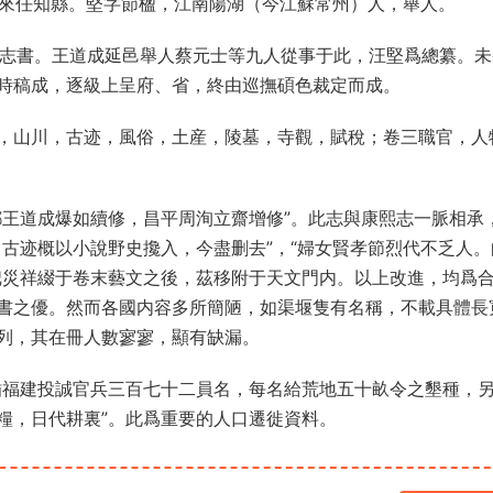
）來任知縣。堅字節楹，江南陽湖（今江蘇常州）人，舉人。
修志書。王道成延邑舉人蔡元士等九人從事于此，汪堅爲總纂。
時稿成，逐級上呈府、省，終由巡撫碩色裁定而成。
，山川，古迹，風俗，土産，陵墓，寺觀，賦稅；卷三職官，人
都王道成爆如續修，昌平周洵立齋增修”。此志與康熙志一脈相承
古迹概以小說野史攙入，今盡删去”，“婦女賢孝節烈代不乏人。
把災祥綴于卷末藝文之後，茲移附于天文門内。以上改進，均爲
書之優。然而各國内容多所簡陋，如渠堰隻有名稱，不載具體長
列，其在冊人數寥寥，顯有缺漏。
插福建投誠官兵三百七十二員名，每名給荒地五十畝令之墾種，
糧，日代耕裏”。此爲重要的人口遷徙資料。