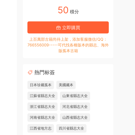
50
積分
立即購買
上百萬部古籍尚待上架，添加客服微信/QQ：
766556009-----可代找各種版本的縣志、海外
版孤本古籍
熱門标簽
日本珍藏孤本
美國藏本
江蘇省縣志大全
山東省縣志大全
浙江省縣志大全
河北省縣志大全
河南省縣志大全
山西省縣志大全
江西省地方志
四川省縣志大全