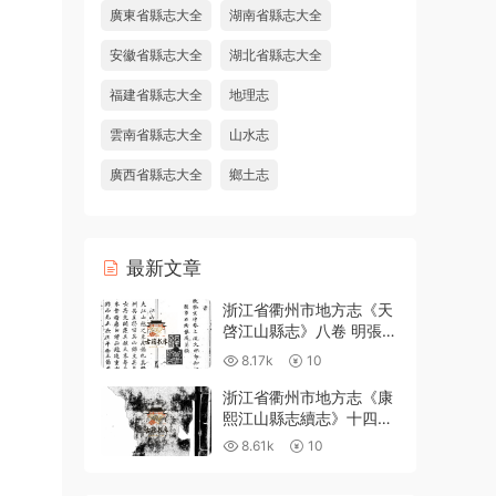
廣東省縣志大全
湖南省縣志大全
安徽省縣志大全
湖北省縣志大全
福建省縣志大全
地理志
雲南省縣志大全
山水志
廣西省縣志大全
鄉土志
最新文章
浙江省衢州市地方志《天
啓江山縣志》八卷 明張鳳
翼 徐日葵纂修PDF高清電
8.17k
10
子版下載
浙江省衢州市地方志《康
熙江山縣志續志》十四卷
附錄一卷 清汪浩修 宋俊
8.61k
10
纂PDF高清電子版下載