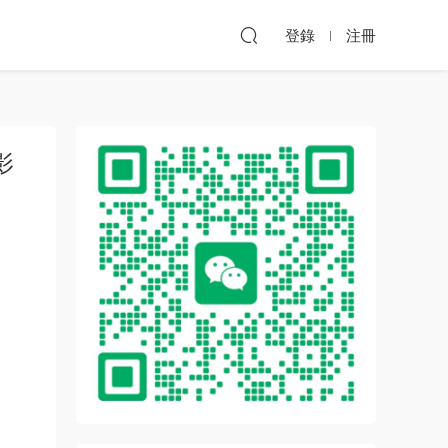
登錄
注冊
影