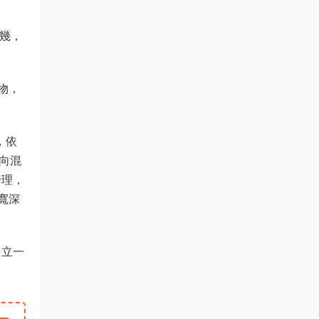
未幾，
物，
，依
向混
合理，
寬深
另立一