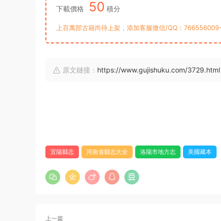
50
下載價格
積分
上百萬部古籍尚待上架，添加客服微信/QQ：76655600
原文鏈接：
https://www.gujishuku.com/3729.html
宜陽縣志
河南省縣志大全
洛陽市地方志
美國藏本
上一篇