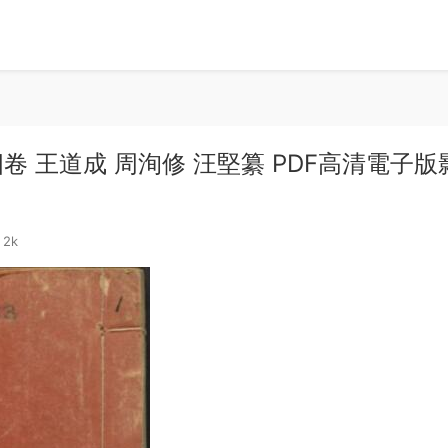
 王道成 周洵修 汪堅纂 PDF高清電子版
2k