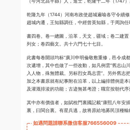
（今河北昌平縣）人，進士，乾隆十二年（1747
乾隆九年（1744）河南布政使趙城遍喻各守令續
趙城内遷，王知縣調任，中經曾英知縣，于周詢任
書四卷。卷一總圖，沿革，天文，疆域；卷二建置
列女；卷四藝文。共十六門七十七目。
此書每卷開頭均标“廣川申明倫敬敷重修，邑令成
次遞增，其中也做了一些改動，如凡例雲“舊志山川
入人物，殊無體裁。另标烈女爲志雲”。另外舊志
加之本書原就有紀事附在沿革，以上編排體例是本
及灌溉排浚的功能；古迹無甚考證；職官按朝代序
其中亦有價值者，如賦稅門裏國記載“康熙八年安
裏，曰閩台裏。有星兵逃，故将原給地募民頂種輸
如遇問題請聯系微信客服766556009