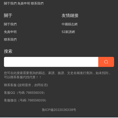
關于我們
免責申明
聯系我們
關于
友情鏈接
關于我們
中國縣志網
免責申明
52家譜網
聯系我們
搜索
您可在此搜索需要查詢的縣志、家譜、族譜、文史名稱進行查詢，如未找到，
可以聯系客服代找代查！！
聯系客服 (說明需求，勿問在否)
客服QQ（号碼: 766556009）
客服微信（号碼: 766556009）
魯ICP備2022026338号