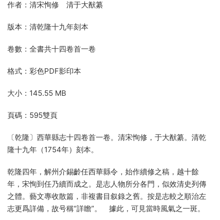
作者：清宋恂修 清于大猷纂
版本：清乾隆十九年刻本
卷數：全書共十四卷首一卷
格式：彩色PDF影印本
大小：145.55 MB
頁碼：595雙頁
〔乾隆〕西華縣志十四卷首一卷。清宋恂修，于大猷纂。清乾
隆十九年（1754年）刻本。
乾隆四年，解州介錫齡任西華縣令，始作續修之稿，越十餘
年，宋恂到任乃續而成之。是志人物所分各門，似效清史列傳
之體。藝文專收散篇，非複書目叙錄之舊。按是志較之順治左
志更爲詳備，故号稱“詳瞻”。 據此，可見當時風氣之一斑。