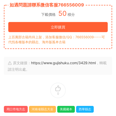
如遇問題請聯系微信客服766556009
50
下載價格
積分
立即購買
上百萬部古籍尚待上架，添加客服微信/QQ：766556009-----可
代找各種版本的縣志、海外版孤本古籍
原文鏈接：
https://www.gujishuku.com/3429.html
，轉載
請注明出處。
0
周口市地方志
河南省縣志大全
美國藏本
西華縣志