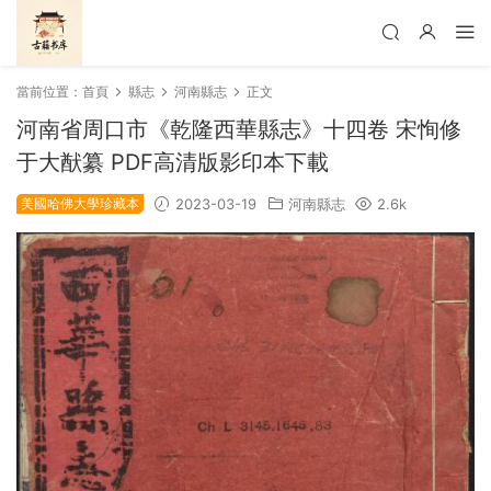
當前位置：
首頁
縣志
河南縣志
正文
河南省周口市《乾隆西華縣志》十四卷 宋恂修
于大猷纂 PDF高清版影印本下載
美國哈佛大學珍藏本
2023-03-19
河南縣志
2.6k