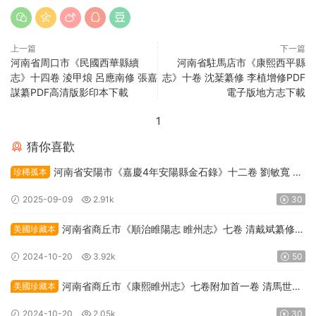
上一篇
下一篇
河南省周口市《民國西華縣續
河南省駐馬店市《康熙西平縣
志》十四卷 淩甲烺 呂應南修 張嘉
志》十卷 沈棻纂修 李植增修PDF
謀纂PDF高清版影印本下載
電子版地方志下載
1
猜你喜歡
河南省安陽市《嘉慶4年安陽縣金石錄》十二卷 劉敏寬 董
珍稀孤本
國光纂修PDF高清電子版下載
2025-09-09
2.91k
30
河南省商丘市《順治睢陽志 睢州志》七卷 清戴斌纂修
美國珍藏本
PDF高清電子版下載
2024-10-20
3.92k
50
河南省商丘市《康熙睢州志》七卷附加首一卷 清馬世英
美國珍藏本
纂修PDF高清電子版下載
2024-10-20
2.05k
30