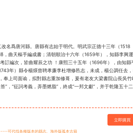
又改名爲唐河縣。唐縣有志始于明代。明武宗正德十三年（1518
铎，曲天樞手編成書；清朝順治十六年（1659年），知縣李興
考訂編次，皆曲耀辰之功 ！康熙三十五年（1696年），由知縣
743年）縣令楊煐曾聘孝廉李杜增修邑志，未成，楊公調任去
，奉上司面谕，拟對縣志重加修葺，爰有老友大梁書院山長吳竹
答”，“征詞考義，弄墨燃脂”，終成“一邦文獻”，并于乾隆五十
立即購買
9-----可代找各種版本的縣志、海外版孤本古籍