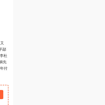
運又
平鄗
，李杜
嶼先
二年付