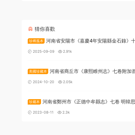
猜你喜歡
河南省安陽市《嘉慶4年安陽縣金石錄》十
珍稀孤本
敏寬 董國光纂修PDF高清電子版下載
2025-09-09
2.91k
河南省商丘市《康熙睢州志》七卷附加
美國珍藏本
清馬世英纂修PDF高清電子版下載
2024-10-20
2.05k
河南省鄭州市《正德中牟縣志》七卷 明韓
珍藏本
PDF高清電子版下載
2023-08-11
2.3k