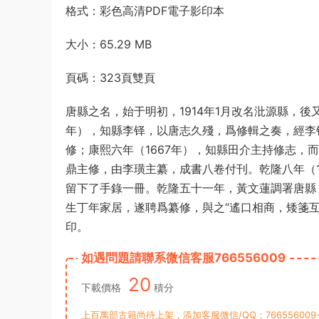
格式：彩色高清PDF電子影印本
大小：65.29 MB
頁碼：323頁雙頁
唐縣之名，始于明初，1914年1月改名沘源縣，後
年），知縣李铎，以唐志久殘，爲修輯之奏，經李
修；康熙六年（1667年），知縣田介主持修志，而
鼎主修，由李璜主纂，成書八卷付刊。乾隆八年（1
留下了手錄一冊。乾隆五十一年，黃文蓮調署唐縣
生丁年家居，遂聘爲纂修，與之“遙口相商，矮箋互
印。
如遇問題請聯系微信客服766556009
20
下載價格
積分
上百萬部古籍尚待上架，添加客服微信/QQ：76655600