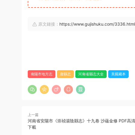
原文鏈接：
https://www.gujishuku.com/3336.html
南陽市地方志
唐縣志
河南省縣志大全
美國藏本
上一篇
河南省安陽市《崇祯湯陰縣志》十九卷 沙蘊金修 PDF高
下載