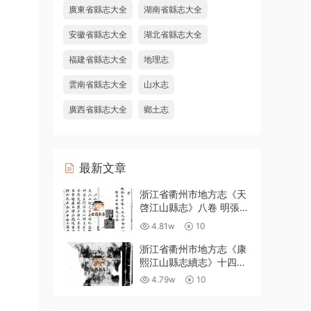
廣東省縣志大全
湖南省縣志大全
安徽省縣志大全
湖北省縣志大全
福建省縣志大全
地理志
雲南省縣志大全
山水志
廣西省縣志大全
鄉土志
最新文章
浙江省衢州市地方志《天
啓江山縣志》八卷 明張鳳
翼 徐日葵纂修PDF高清電
4.81w
10
子版下載
浙江省衢州市地方志《康
熙江山縣志續志》十四卷
附錄一卷 清汪浩修 宋俊
4.79w
10
纂PDF高清電子版下載