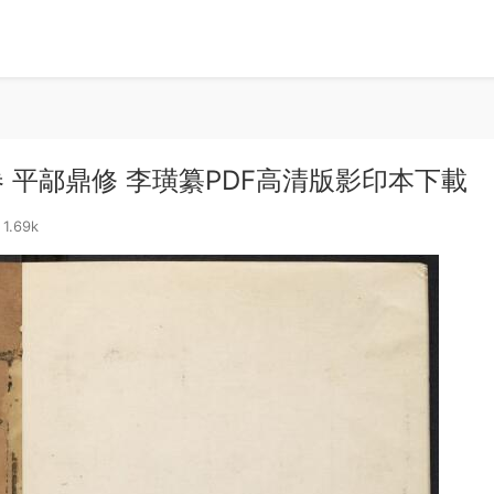
 平鄗鼎修 李璜纂PDF高清版影印本下載
1.69k