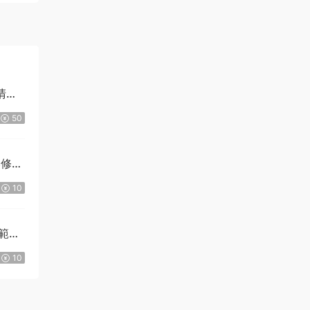
清戴
50
然修
10
範箕
10