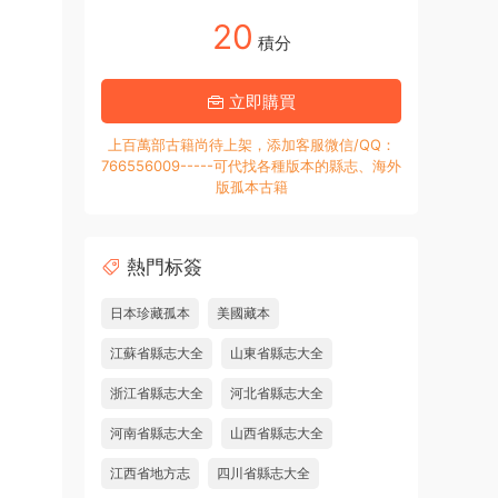
20
積分
立即購買
上百萬部古籍尚待上架，添加客服微信/QQ：
766556009-----可代找各種版本的縣志、海外
版孤本古籍
熱門标簽
日本珍藏孤本
美國藏本
江蘇省縣志大全
山東省縣志大全
浙江省縣志大全
河北省縣志大全
河南省縣志大全
山西省縣志大全
江西省地方志
四川省縣志大全