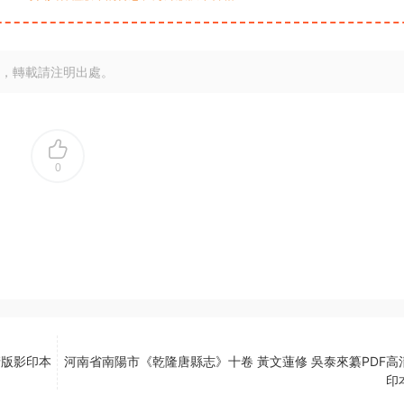
，轉載請注明出處。
0
清版影印本
河南省南陽市《乾隆唐縣志》十卷 黃文蓮修 吳泰來纂PDF高
印