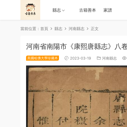
縣志
古籍善本
家譜
當前位置：
首頁
縣志
河南縣志
正文
河南省南陽市《康熙唐縣志》八卷
美國哈佛大學珍藏本
2023-03-19
河南縣志