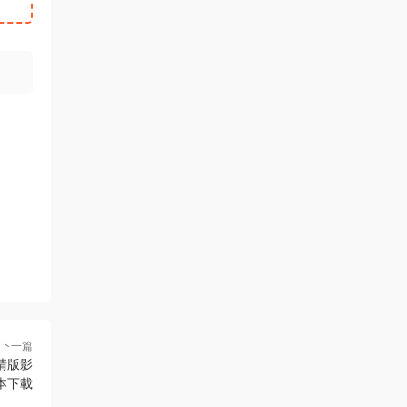
下一篇
清版影
本下載