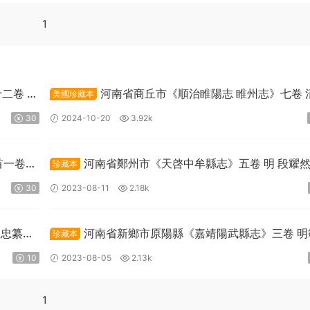
1
二卷 劉
河南省商丘市《順治睢陽志 睢州志》七卷 
美國珍藏本
斌纂修PDF高清電子版下載
30
2024-10-20
3.92k
首一卷
河南省鄭州市《天啓中牟縣志》五卷 明 段耀
珍藏本
張民表纂PDF高清電子版下載
30
2023-08-11
2.18k
思忠纂
河南省新鄉市原陽縣《嘉靖陽武縣志》三卷 明
珍藏本
修 呂柟纂PDF高清電子版下載
10
2023-08-05
2.13k
1