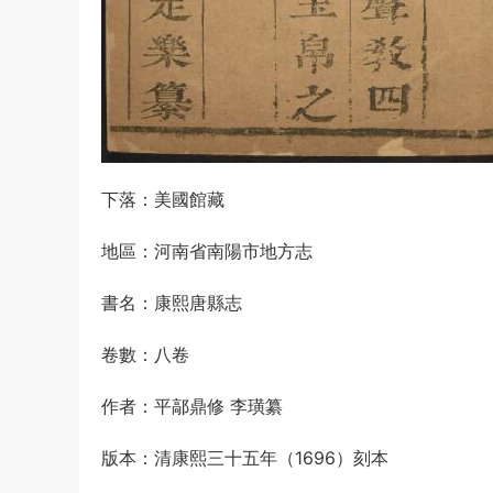
下落：美國館藏
地區：河南省南陽市地方志
書名：康熙唐縣志
卷數：八卷
作者：平鄗鼎修 李璜纂
版本：清康熙三十五年（1696）刻本