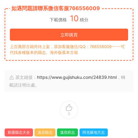
如遇問題請聯系微信客服766556009
10
下載價格
積分
立即購買
上百萬部古籍尚待上架，添加客服微信/QQ：766556009-----可
代找各種版本的縣志、海外版孤本古籍
原文鏈接：
https://www.gujishuku.com/24839.html
，轉
載請注明出處。
0
新疆縣志大全
溫宿縣志
溫宿府志
阿克蘇地方志