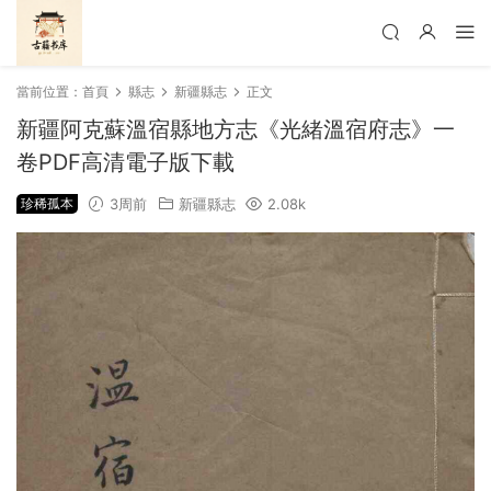
當前位置：
首頁
縣志
新疆縣志
正文
新疆阿克蘇溫宿縣地方志《光緒溫宿府志》一
卷PDF高清電子版下載
珍稀孤本
3周前
新疆縣志
2.08k