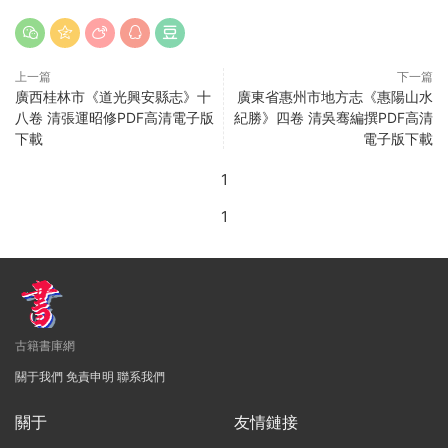
上一篇
下一篇
廣西桂林市《道光興安縣志》十
廣東省惠州市地方志《惠陽山水
八卷 清張運昭修PDF高清電子版
紀勝》四卷 清吳骞編撰PDF高清
下載
電子版下載
1
1
古籍書庫網
關于我們
免責申明
聯系我們
關于
友情鏈接