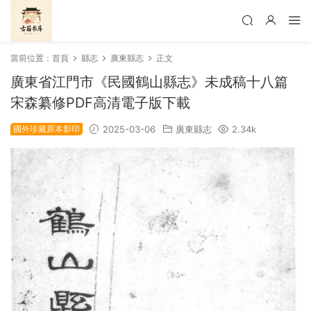
當前位置：
首頁
縣志
廣東縣志
正文
廣東省江門市《民國鶴山縣志》未成稿十八篇
宋森纂修PDF高清電子版下載
國外珍藏原本影印
2025-03-06
廣東縣志
2.34k