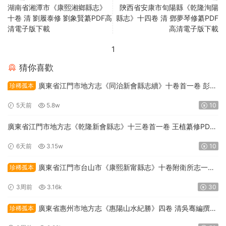
湖南省湘潭市《康熙湘鄉縣志》
陝西省安康市旬陽縣《乾隆洵陽
十卷 清 劉履泰修 劉象賢纂PDF高
縣志》十四卷 清 鄧夢琴修纂PDF
清電子版下載
高清電子版下載
1
猜你喜歡
廣東省江門市地方志《同治新會縣志續》十卷首一卷 彭君
珍稀孤本
谷修;鍾應元纂PDF高清電子版下載
5天前
5.8w
10
廣東省江門市地方志《乾隆新會縣志》十三卷首一卷 王植纂修PDF
高清電子版下載
6天前
3.15w
10
廣東省江門市台山市《康熙新甯縣志》十卷附衛所志一卷
珍稀孤本
清張殿珠纂修PDF高清電子版下載
3周前
3.16k
30
廣東省惠州市地方志《惠陽山水紀勝》四卷 清吳骞編撰
珍稀孤本
PDF高清電子版下載