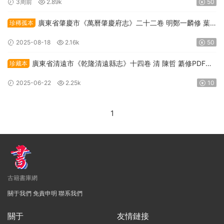
3周前
2.89k
50
廣東省肇慶市《萬曆肇慶府志》二十二卷 明鄭一麟修 葉
珍稀孤本
春及纂PDF高清電子版下載
2025-08-18
2.16k
50
廣東省清遠市《乾隆清遠縣志》十四卷 清 陳哲 纂修PDF高
珍藏本
清電子版下載
2025-06-22
2.25k
10
1
古籍書庫網
關于我們
免責申明
聯系我們
關于
友情鏈接