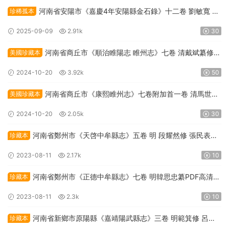
河南省安陽市《嘉慶4年安陽縣金石錄》十二卷 劉敏寬 董
珍稀孤本
國光纂修PDF高清電子版下載
2025-09-09
2.91k
30
河南省商丘市《順治睢陽志 睢州志》七卷 清戴斌纂修
美國珍藏本
PDF高清電子版下載
2024-10-20
3.92k
50
河南省商丘市《康熙睢州志》七卷附加首一卷 清馬世英
美國珍藏本
纂修PDF高清電子版下載
2024-10-20
2.05k
30
河南省鄭州市《天啓中牟縣志》五卷 明 段耀然修 張民表纂
珍藏本
PDF高清電子版下載
2023-08-11
2.17k
10
河南省鄭州市《正德中牟縣志》七卷 明韓思忠纂PDF高清電
珍藏本
子版下載
2023-08-11
2.3k
10
河南省新鄉市原陽縣《嘉靖陽武縣志》三卷 明範箕修 呂柟
珍藏本