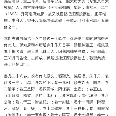
孫居湜修，董正等纂。居湜字分庵，順天府大興（今北京市大
興縣）人，由官前任鄧州（今江蘇郊縣）知州，康熙三十二年
（1693）升河南府知府，後又以直聲把江西按察使。正字端
撰，本府人，曾任汝陽縣儒學訓導，是順治《河南府志》五纂
修之一。
本府志書自順治十八年修後三十餘年，孫居湜又奉閻興邦檄再
修此志。孫知府和本府通判朱作舟首事，請郡紳董正、範焜及
進士楊名遠、舉人董元輔四人，因舊志補缺詳略，正訛删蕪，
三閱月而告竣。志甫成，孫居湜擺江西按察使去，張聖業接
任，刊刻以行。
書凡二十八卷。前有修志檄文，張聖業、孫居湜、朱作舟、袁
供各一序，目錄。卷次如下：卷一凡例、修志姓氏、圖考；卷
二沿革；卷三星野；卷四疆域（附保裏、土産）；卷五山川
（附關津、橋梁、形勝、水利）；卷六風俗；卷七城池；卷八
公署；卷九帝王（附後妃）；卷十封建；卷十一田賦（附嘈
河、驿站、倉、鹽）；卷十二學校；卷十三秩祀，卷十四書院
（附義學）；卷十五名宦；卷十六職官；卷十七鄉賢；卷十八