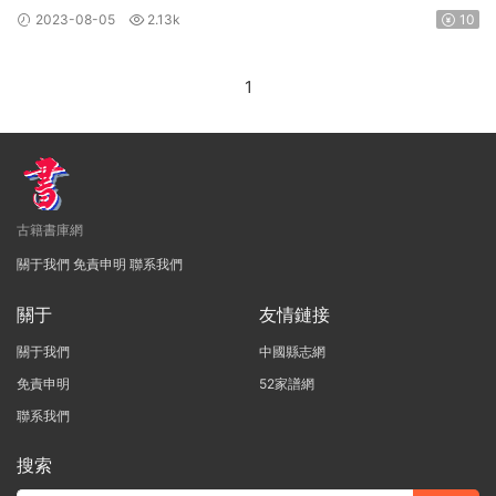
纂PDF高清電子版下載
2023-08-05
2.13k
10
1
古籍書庫網
關于我們
免責申明
聯系我們
關于
友情鏈接
關于我們
中國縣志網
免責申明
52家譜網
聯系我們
搜索