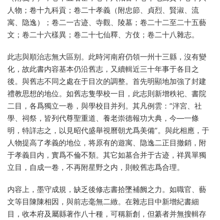
人物；卷十九科貢；卷二十孝義（附忠節、貞烈、賢淑、流
寓、隐逸）；卷二一古迹、寺觀、陵墓；卷二十二至二十五藝
文；卷二十六樣異；卷二十七仙釋、方伎；卷二十八雜志。
此志與順治志無大區别。此時河南府仍領一州十三縣，沒有變
化，故此書内容基本仍沿舊志，又續輯近三十年事于各目之
後。與舊志不同之處在于目次的調整。首先明顯地加強了封建
禮教思想的地位。如舊志隻學校一目，此志則新增秩祀、書院
二目，各爲獨立一卷，與學校目并列。其凡例雲：“泮宮、社
學、祠祭，皆列代尊聖重道、養老崇德報功大典，今—一條
明，特詳志之，以見昭代盛舉視曆朝尤爲美備”。與此相應，于
人物提高了孝義的地位，将原有的遊寓、隐逸二正目撤銷，附
于孝義目内，實爲不倫不類。其它如墓合并于古迹，祥異單獨
立目，自成一卷，不再附星野之内，則較舊志爲合理。
内容上，墨守成規，缺乏後修志書拾墜補阙之力。如職官、藝
文等目陳陳相因，與前志毫無二緻。在雜志目中新增紀書細
目，收本府及屬縣著作八十種，可稱新創，但纂者并無搜輯存