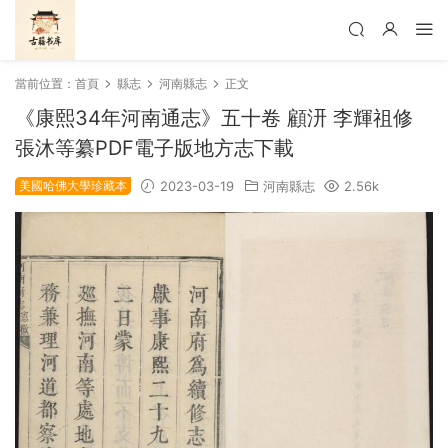
當前位置：
首頁
縣志
河南縣志
正文
《康熙34年河南通志》五十卷 顧汧 李輝祖修
張沐等纂PDF電子版地方志下載
美國哈佛大學珍藏本
2023-03-19
河南縣志
2.56k