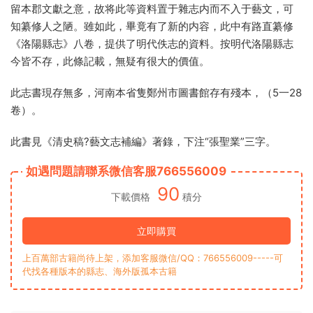
留本郡文獻之意，故将此等資料置于雜志内而不入于藝文，可
知纂修人之陋。雖如此，畢竟有了新的内容，此中有路直纂修
《洛陽縣志》八卷，提供了明代佚志的資料。按明代洛陽縣志
今皆不存，此條記載，無疑有很大的價值。
此志書現存無多，河南本省隻鄭州市圖書館存有殘本，（5一28
卷）。
此書見《清史稿?藝文志補編》著錄，下注“張聖業”三字。
如遇問題請聯系微信客服766556009
90
下載價格
積分
立即購買
上百萬部古籍尚待上架，添加客服微信/QQ：766556009-----可
代找各種版本的縣志、海外版孤本古籍