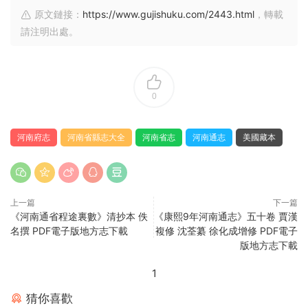
原文鏈接：
https://www.gujishuku.com/2443.html
，轉載
請注明出處。
0
河南府志
河南省縣志大全
河南省志
河南通志
美國藏本
上一篇
下一篇
《河南通省程途裏數》清抄本 佚
《康熙9年河南通志》五十卷 賈漢
名撰 PDF電子版地方志下載
複修 沈荃纂 徐化成增修 PDF電子
版地方志下載
1
猜你喜歡