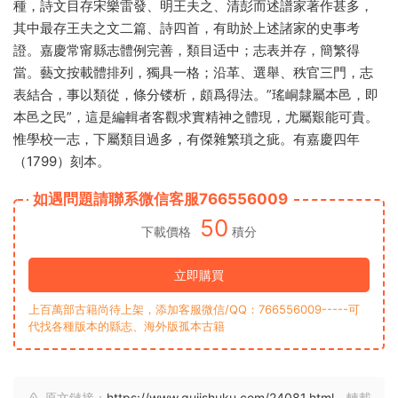
種，詩文目存宋樂雷發、明王夫之、清彭而述譜家著作甚多，
其中最存王夫之文二篇、詩四首，有助於上述諸家的史事考
證。嘉慶常甯縣志體例完善，類目适中；志表并存，簡繁得
當。藝文按載體排列，獨具一格；沿革、選舉、秩官三門，志
表結合，事以類從，條分镂析，頗爲得法。”瑤峒隸屬本邑，即
本邑之民”，這是編輯者客觀求實精神之體現，尤屬艱能可貴。
惟學校一志，下屬類目過多，有傑雜繁瑣之疵。有嘉慶四年
（1799）刻本。
如遇問題請聯系微信客服766556009
50
下載價格
積分
立即購買
上百萬部古籍尚待上架，添加客服微信/QQ：766556009-----可
代找各種版本的縣志、海外版孤本古籍
原文鏈接：
https://www.gujishuku.com/24081.html
，轉載