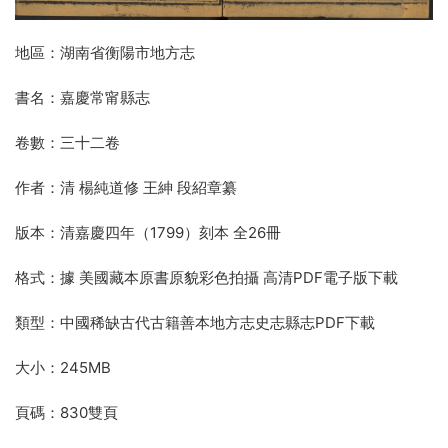
地區：湖南省衡陽市地方志
書名：嘉慶常甯縣志
卷數：三十二卷
作者：清 楊純道修 王紳 段紹章纂
版本：清嘉慶四年（1799）刻本 全26冊
格式：據 美國藏本原書原貌彩色拍攝 高清PDF電子版下載
類型：中國稀缺古代古籍善本地方志史志縣志PDF下載
大小：245MB
頁碼：830雙頁