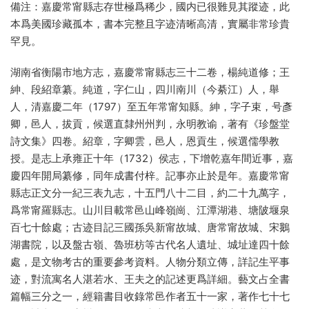
備注：嘉慶常甯縣志存世極爲稀少，國内已很難見其蹤迹，此
本爲美國珍藏孤本，書本完整且字迹清晰高清，實屬非常珍貴
罕見。
湖南省衡陽市地方志，嘉慶常甯縣志三十二卷，楊純道修；王
紳、段紹章纂。純道，字仁山，四川南川（今綦江）人，舉
人，清嘉慶二年（1797）至五年常甯知縣。紳，字子束，号彥
卿，邑人，拔貢，候選直隸州州判，永明教谕，著有《珍盤堂
詩文集》四卷。紹章，字卿雲，邑人，恩貢生，候選儒學教
授。是志上承雍正十年（1732）侯志，下增乾嘉年間近事，嘉
慶四年開局纂修，同年成書付梓。記事亦止於是年。嘉慶常甯
縣志正文分一紀三表九志，十五門八十二目，約二十九萬字，
爲常甯羅縣志。山川目載常邑山峰嶺崗、江潭湖港、塘陂堰泉
百七十餘處；古迹目記三國孫吳新甯故城、唐常甯故城、宋鵝
湖書院，以及盤古嶺、魯班枋等古代名人遺址、城址達四十餘
處，是文物考古的重要參考資料。人物分類立傳，詳記生平事
迹，對流寓名人湛若水、王夫之的記述更爲詳細。藝文占全書
篇幅三分之一，經籍書目收錄常邑作者五十一家，著作七十七