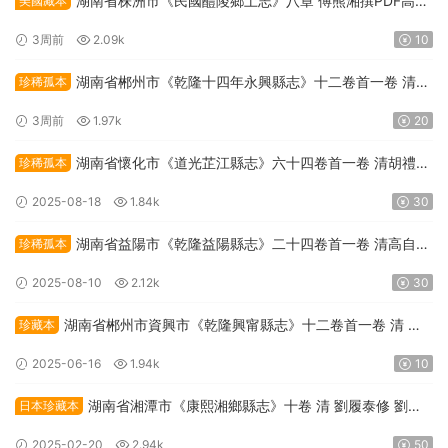
湖南省株洲市《民國醴陵鄉土志》八章 傅熊湘撰PDF高清
美國藏本
電子版下載
3周前
2.09k
10
湖南省郴州市《乾隆十四年永興縣志》十二卷首一卷 清呂
珍稀孤本
宣曾修 黃立幹纂PDF高清電子版下載
3周前
1.97k
20
湖南省懷化市《道光芷江縣志》六十四卷首一卷 清胡禮箴
珍稀孤本
修 黃凱纂PDF高清電子版下載
2025-08-18
1.84k
30
湖南省益陽市《乾隆益陽縣志》二十四卷首一卷 清高自位
珍稀孤本
修 曾璋等纂PDF高清電子版下載
2025-08-10
2.12k
30
湖南省郴州市資興市《乾隆興甯縣志》十二卷首一卷 清 羅
珍藏本
紳修 張九镡纂PDF高清電子版下載
2025-06-16
1.94k
10
湖南省湘潭市《康熙湘鄉縣志》十卷 清 劉履泰修 劉象
日本珍藏本
賢纂PDF高清電子版下載
2025-02-20
2.94k
50