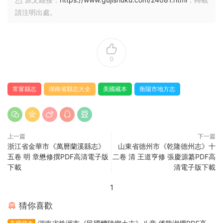
請注明出處。
0
常甯縣志
湖南省縣志大全
美國藏本
衡陽市地方志
上一篇
下一篇
浙江省金華市《萬曆蘭溪縣志》
山東省德州市《乾隆德州志》十
五卷 明 章懋修撰PDF高清電子版
二卷 清 王道亨修 張慶源纂PDF高
下載
清電子版下載
1
猜你喜歡