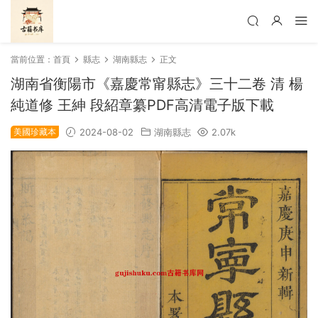
當前位置：
首頁
縣志
湖南縣志
正文
湖南省衡陽市《嘉慶常甯縣志》三十二卷 清 楊
純道修 王紳 段紹章纂PDF高清電子版下載
美國珍藏本
2024-08-02
湖南縣志
2.07k