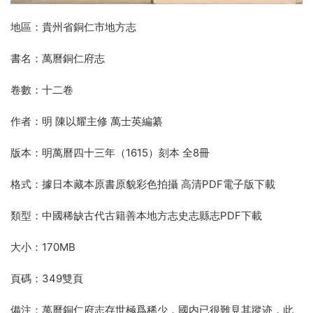
地區：貴州省銅仁市地方志
書名：萬曆銅仁府志
卷數：十二卷
作者：明 陳以耀主修 萬士英編纂
版本：明萬曆四十三年（1615）刻本 全8冊
格式：據日本藏本原書原貌彩色拍攝 高清PDF電子版下載
類型：中國稀缺古代古籍善本地方志史志縣志PDF下載
大小：170MB
頁碼：349雙頁
備注：萬曆銅仁府志存世極爲稀少，國内已很難見其蹤迹，此