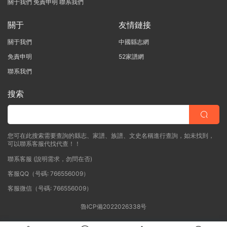
關于我們
免責申明
聯系我們
關于
友情鏈接
關于我們
中國縣志網
免責申明
52家譜網
聯系我們
搜索
您可在此搜索需要查詢的縣志、家譜、族譜、文史名稱進行查詢，如未找到，
可以聯系客服代找代查！！
聯系客服 (說明需求，勿問在否)
客服QQ（号碼: 766556009）
客服微信（号碼: 766556009）
魯ICP備2022026338号