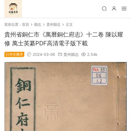
當前位置：
首頁
縣志
貴州縣志
正文
貴州省銅仁市《萬曆銅仁府志》十二卷 陳以耀
修 萬士英纂PDF高清電子版下載
日本珍藏本
2024-03-06
貴州縣志
2.54k