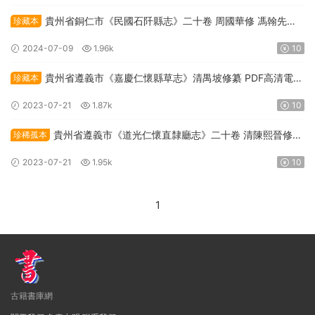
貴州省銅仁市《民國石阡縣志》二十卷 周國華修 馮翰先纂
珍藏本
PDF高清電子版下載
2024-07-09
1.96k
10
貴州省遵義市《嘉慶仁懷縣草志》清禺坡修纂 PDF高清電子
珍藏本
版下載
2023-07-21
1.87k
10
貴州省遵義市《道光仁懷直隸廳志》二十卷 清陳熙晉修纂
珍稀孤本
PDF高清電子版下載
2023-07-21
1.95k
10
1
古籍書庫網