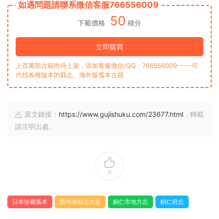
如遇問題請聯系微信客服766556009
50
下載價格
積分
立即購買
上百萬部古籍尚待上架，添加客服微信/QQ：766556009-----可
代找各種版本的縣志、海外版孤本古籍
原文鏈接：
https://www.gujishuku.com/23677.html
，轉載
請注明出處。
0
日本珍藏孤本
貴州省縣志大全
銅仁市地方志
銅仁府志