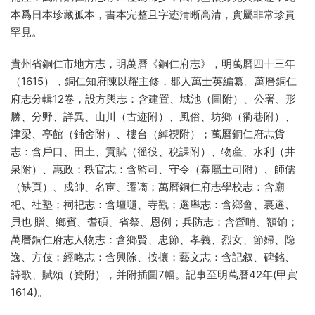
本爲日本珍藏孤本，書本完整且字迹清晰高清，實屬非常珍貴
罕見。
貴州省銅仁市地方志，明萬曆《銅仁府志》，明萬曆四十三年
（1615），銅仁知府陳以耀主修，郡人萬士英編纂。萬曆銅仁
府志分輯12卷，設方輿志：含建置、城池（圖附）、公署、形
勝、分野、詳異、山川（古迹附）、風俗、坊鄉（衢巷附）、
津梁、亭館（鋪舍附）、樓台（綽禊附）；萬曆銅仁府志貨
志：含戶口、田土、貢賦（徭役、稅課附）、物産、水利（井
泉附）、惠政；秩官志：含監司、守令（幕屬土司附）、師儒
（缺頁）、戍帥、名宦、遷谪；萬曆銅仁府志學校志：含廟
祀、社塾；祠祀志：含壇壝、寺觀；選舉志：含鄉會、裏選、
貝也 贈、鄉賓、耆碩、省祭、恩例；兵防志：含營哨、額饷；
萬曆銅仁府志人物志：含鄉賢、忠節、孝義、烈女、節婦、隐
逸、方伎；經略志：含興除、按攘；藝文志：含記叙、碑銘、
詩歌、賦頌（贊附），并附插圖7幅。記事至明萬曆42年(甲寅
1614)。