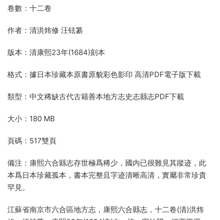
卷數：十二卷
作者：清洪炜修 汪铉纂
版本：清康熙23年(1684)刻本
格式：據日本珍藏本原書原貌彩色影印 高清PDF電子版下載
類型：中文稀缺古代古籍善本地方志史志縣志PDF下載
大小：180 MB
頁碼：517雙頁
備注：康熙六合縣志存世極爲稀少，國内已很難見其蹤迹，此
本爲日本珍藏孤本，書本完整且字迹清晰高清，實屬非常珍貴
罕見。
江蘇省南京市六合區地方志，康熙六合縣志，十二卷(清)洪炜