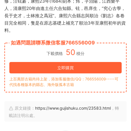
修，汪铉纂，康熙23年(1684)刻本；炜，字泊陽，江西樂平
人，清康熙20年由進土任六合知縣。铉，邑庠生，“究心古學，
長于史才，士林推之爲冠”。康熙六合縣志與順治《劉志》各卷
目完全相同，隻是在原志基礎上補充了順治3年至康熙初年的資
料。
如遇問題請聯系微信客服766556009
50
下載價格
積分
立即購買
上百萬部古籍尚待上架，添加客服微信/QQ：766556009-----可
代找各種版本的縣志、海外版孤本古籍
原文鏈接：
https://www.gujishuku.com/23583.html
，轉
載請注明出處。