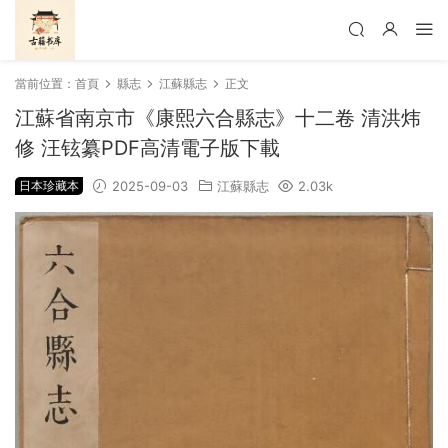
當前位置：
首頁
縣志
江蘇縣志
正文
江蘇省南京市《康熙六合縣志》十二卷 清洪炜
修 汪铉纂PDF高清電子版下載
日本珍藏本
2025-09-03
江蘇縣志
2.03k