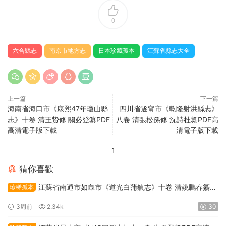
0
六合縣志
南京市地方志
日本珍藏孤本
江蘇省縣志大全
上一篇
下一篇
海南省海口市《康熙47年瓊山縣
四川省遂甯市《乾隆射洪縣志》
志》十卷 清王贽修 關必登纂PDF
八卷 清張松孫修 沈詩杜纂PDF高
高清電子版下載
清電子版下載
1
猜你喜歡
江蘇省南通市如臯市《道光白蒲鎮志》十卷 清姚鵬春纂修
珍稀孤本
PDF高清電子版下載
3周前
2.34k
30