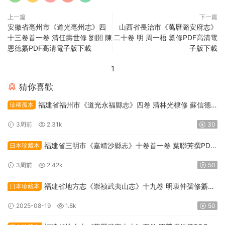
上一篇
下一篇
安徽省亳州市《道光亳州志》四
山西省長治市《萬曆潞安府志》
十三卷首一卷 清任壽世修 劉開 陳
二十卷 明 周一梧 纂修PDF高清電
恩德纂PDF高清電子版下載
子版下載
1
猜你喜歡
福建省福州市《道光永福縣志》四卷 清林光棣修 蘇信德
珍稀孤本
纂PDF高清電子版下載
3周前
2.31k
30
福建省三明市《嘉靖沙縣志》十卷首一卷 葉聯芳撰PDF
日本珍藏本
高清電子版下載
3周前
2.42k
50
福建省地方志《崇祯武夷山志》十九卷 明衷仲孺修纂
日本珍藏本
PDF高清電子版下載
2025-08-19
1.8k
50