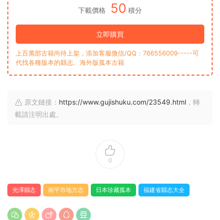
50
下載價格
積分
立即購買
上百萬部古籍尚待上架，添加客服微信/QQ：766556009-----可
代找各種版本的縣志、海外版孤本古籍
原文鏈接：
https://www.gujishuku.com/23549.html
，轉
載請注明出處。
0
光澤縣志
南平市地方志
日本珍藏孤本
福建省縣志大全