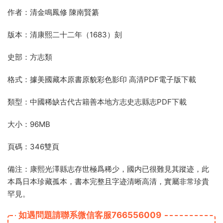
作者：清金鳴鳳修 陳南賢纂
版本：清康熙二十二年（1683）刻
史部：方志類
格式：據美國藏本原書原貌彩色影印 高清PDF電子版下載
類型：中國稀缺古代古籍善本地方志史志縣志PDF下載
大小：96MB
頁碼：346雙頁
備注：康熙光澤縣志存世極爲稀少，國内已很難見其蹤迹，此
本爲日本珍藏孤本，書本完整且字迹清晰高清，實屬非常珍貴
罕見。
如遇問題請聯系微信客服766556009