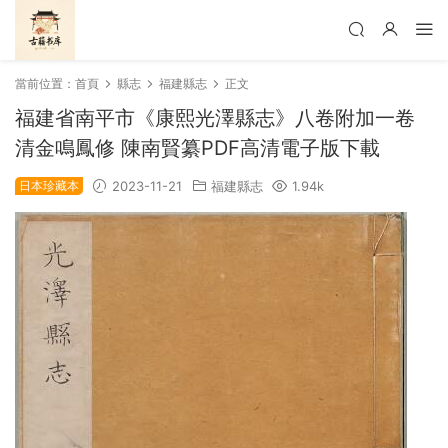
當前位置：
首頁
縣志
福建縣志
正文
福建省南平市《康熙光澤縣志》八卷附加一卷
清金鳴鳳修 陳南賢纂PDF高清電子版下載
日本珍藏本
2023-11-21
福建縣志
1.94k