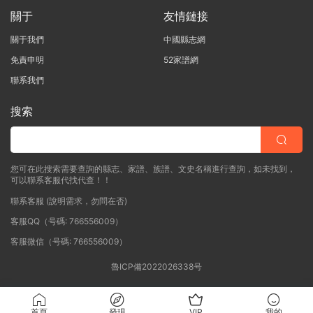
關于
友情鏈接
關于我們
中國縣志網
免責申明
52家譜網
聯系我們
搜索
您可在此搜索需要查詢的縣志、家譜、族譜、文史名稱進行查詢，如未找到，
可以聯系客服代找代查！！
聯系客服 (說明需求，勿問在否)
客服QQ（号碼: 766556009）
客服微信（号碼: 766556009）
魯ICP備2022026338号
首頁
發現
VIP
我的