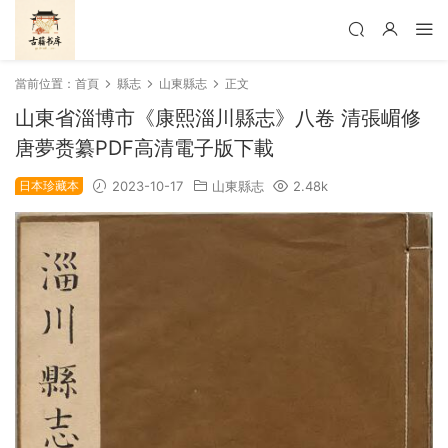
當前位置：
首頁
縣志
山東縣志
正文
山東省淄博市《康熙淄川縣志》八卷 清張嵋修
唐夢赉纂PDF高清電子版下載
日本珍藏本
2023-10-17
山東縣志
2.48k