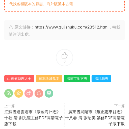
代找各種版本的縣志、海外版孤本古籍
原文鏈接：
https://www.gujishuku.com/23512.html
，轉載
請注明出處。
0
山東省縣志大全
日本珍藏孤本
淄博市地方志
淄川縣志
上一篇
下一篇
江蘇省連雲港市《康熙海州志》
廣東省揭陽市《雍正惠來縣志》
十卷 清 劉兆龍主修PDF高清電子
十八卷 清 張玿美 纂修PDF高清電
版下載
子版下載