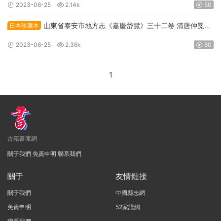
2023-06-25
2.14k
50
山東省泰安市地方志《嘉慶岱覽》三十二卷 清唐仲冕輯
日本珍藏本
PDF高清電子版下載
2023-06-25
2.36k
60
1
古籍書庫網
關于我們
免責申明
聯系我們
關于
友情鏈接
關于我們
中國縣志網
免責申明
52家譜網