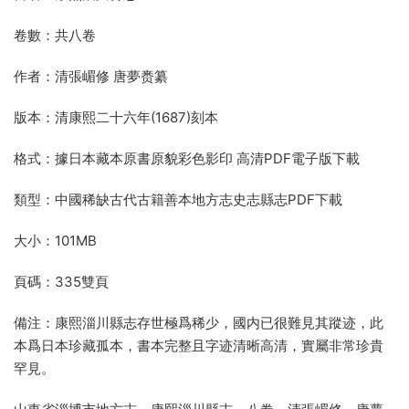
卷數：共八卷
作者：清張嵋修 唐夢赉纂
版本：清康熙二十六年(1687)刻本
格式：據日本藏本原書原貌彩色影印 高清PDF電子版下載
類型：中國稀缺古代古籍善本地方志史志縣志PDF下載
大小：101MB
頁碼：335雙頁
備注：康熙淄川縣志存世極爲稀少，國内已很難見其蹤迹，此
本爲日本珍藏孤本，書本完整且字迹清晰高清，實屬非常珍貴
罕見。