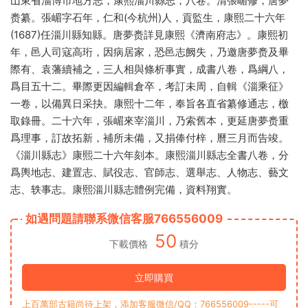
山東省淄博市地方志，康熙淄川縣志，八卷。清張嵋修，唐夢
赉纂。張嵋字石年，仁和(今杭州)人，貢監生，康熙二十六年
(1687)任淄川縣知縣。唐夢赉詳見康熙《濟南府志》。康熙初
年，邑人司寇高珩，因病居家，恐邑志阙失，乃邀唐夢赉及畢
際有、袁藩續補之，三人相與條析事實，成書八卷，爲綱八，
爲目五十二。畢際更因編輯倉卒，考訂未周，自輯《淄乘征》
一卷，以備異日采抉。康熙十二年，奉旨各直省纂修通志，檄
取錄冊。二十六年，張嵋來宰淄川，乃索舊本，更延唐夢赉重
爲理事，訂故拓新，補所未備，又捐俸付梓，曆三月而告竣。
《淄川縣志》康熙二十六年刻本。康熙淄川縣志全書八卷，分
爲輿地志、建置志、賦役志、官師志、選舉志、人物志、藝文
志、轶事志。康熙淄川縣志體例完備，資料翔實。
如遇問題請聯系微信客服766556009
50
下載價格
積分
立即購買
上百萬部古籍尚待上架，添加客服微信/QQ：766556009-----可