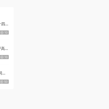
十四
10
F高清
10
同倫
50