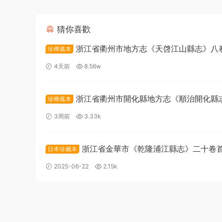
猜你喜歡
浙江省衢州市地方志《天啓江山縣志》八卷
珍稀孤本
鳳翼 徐日葵纂修PDF高清電子版下載
4天前
8.56w
浙江省衢州市開化縣地方志《順治開化縣
珍稀孤本
卷 清朱鳳台 徐世蔭纂修PDF高清電子版下載
3周前
3.33k
浙江省金華市《乾隆浦江縣志》二十卷
日本珍藏本
清 胡廷槐纂修PDF高清電子版下載
2025-06-22
2.15k