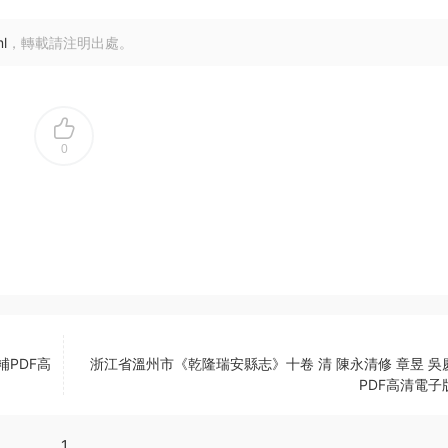
l
，轉載請注明出處。
0
補PDF高
浙江省溫州市《乾隆瑞安縣志》十卷 清 陳永清修 章昱 吳
PDF高清電子
1