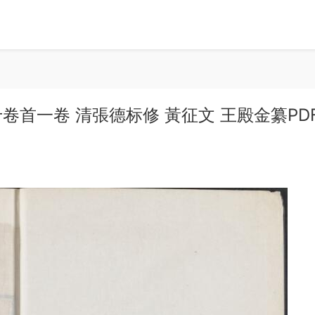
首一卷 清張德标修 黃征文 王殿金纂PD