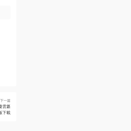
下一篇
慶雲纂
版下載