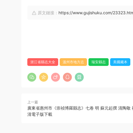
原文鏈接：
https://www.gujishuku.com/23323.htm
浙江省縣志大全
溫州市地方志
瑞安縣志
美國藏本
上一篇
廣東省惠州市《崇祯博羅縣志》七卷 明 蘇元起撰 清陶敬 
清電子版下載