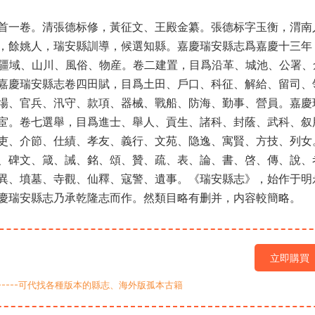
首一卷。清張德标修，黃征文、王殿金纂。張德标字玉衡，渭南
，餘姚人，瑞安縣訓導，候選知縣。嘉慶瑞安縣志爲嘉慶十三年
野、疆域、山川、風俗、物産。卷二建置，目爲沿革、城池、公署、
嘉慶瑞安縣志卷四田賦，目爲土田、戶口、科征、解給、留司、
場、官兵、汛守、款項、器械、戰船、防海、勤事、營員。嘉慶
宦。卷七選舉，目爲進士、舉人、貢生、諸科、封蔭、武科、叙
吏、介節、仕績、孝友、義行、文苑、隐逸、寓賢、方技、列女
、碑文、箴、誡、銘、頌、贊、疏、表、論、書、啓、傳、說、
異、墳墓、寺觀、仙釋、寇警、遺事。《瑞安縣志》，始作于明
慶瑞安縣志乃承乾隆志而作。然類目略有删并，内容較簡略。
立即購買
9-----可代找各種版本的縣志、海外版孤本古籍