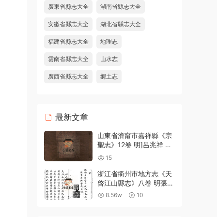
廣東省縣志大全
湖南省縣志大全
安徽省縣志大全
湖北省縣志大全
福建省縣志大全
地理志
雲南省縣志大全
山水志
廣西省縣志大全
鄉土志
最新文章
山東省濟甯市嘉祥縣《宗
聖志》12卷 明]呂兆祥 著
PDF高清電子版下載
15
浙江省衢州市地方志《天
啓江山縣志》八卷 明張鳳
翼 徐日葵纂修PDF高清電
8.56w
10
子版下載