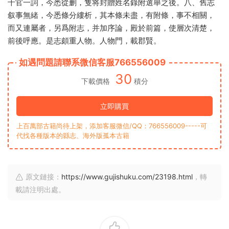
千官一詞，今悉從删，隻将封贈姓名錄附選舉之後。八、舊志
叙事無緒，今悉條分縷析，其本條未盡，有附條，事不相關，
而又連屬者，另爲附志，并加序論，殿於前篇，使層次清楚，
前後呼應。是志頗重人物。人物門，載郡賢。
如遇問題請聯系微信客服766556009
30
下載價格
積分
立即購買
上百萬部古籍尚待上架，添加客服微信/QQ：766556009-----可
代找各種版本的縣志、海外版孤本古籍
原文鏈接：
https://www.gujishuku.com/23198.html
，轉
載請注明出處。