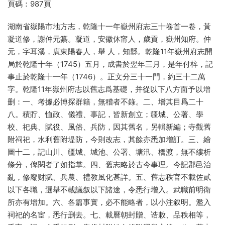
頁碼：987頁
湖南省嶽陽市地方志，乾隆十一年嶽州府志三十卷首一卷，黃
凝道修，謝仲元纂。凝道，安徽休甯人，歲貢，嶽州知府。仲
元，字耳溪，廣東陽春人，舉 人，知縣。乾隆11年嶽州府志開
局於乾隆十年（1745）五月，成書於翌年三月，是年付梓，記
事止於乾隆十一年（1746）。正文分三十一門，約三十二萬
字。乾隆11年嶽州府志以舊志爲基礎，并從以下八方面予以增
删：一、考據必博探群籍，無稽者不錄。二、增其目爲二十
八。積貯、恤政、儀禮、事記，皆新創立；疆城、公署、學
校、祀典、賦役、風俗、兵防，因其舊名，另輯新編；寺觀舊
附祠祀，水利舊附堤防，今則改志，其餘亦悉加增訂。三、繪
圖十二，記山川、疆城、城池、公署、塘汛、橋渡，無不縷析
條分，俾閱者了如指掌。四、舊志略於古今事理。今記郡邑治
亂，修廢财賦、兵農、禮教風化甚詳。五、舊志秩官不載佐貳
以下各職，選舉不載議叙以下諸途，令悉行增入。武職前明衛
所亦有增加。六、各篇事實，必不能略者，以小注叙明。濫入
祠祀的名宦，悉行删去。七、載曆朝封贈、诰敕、品秩相等，