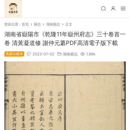
當前位置：
首頁
縣志
湖南縣志
正文
湖南省嶽陽市《乾隆11年嶽州府志》三十卷首一
卷 清黃凝道修 謝仲元纂PDF高清電子版下載
美國珍藏本
2023-07-02
湖南縣志
1.88k