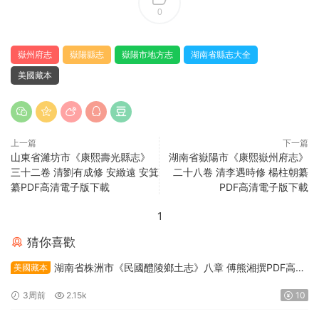
0
嶽州府志
嶽陽縣志
嶽陽市地方志
湖南省縣志大全
美國藏本
上一篇
下一篇
山東省濰坊市《康熙壽光縣志》
湖南省嶽陽市《康熙嶽州府志》
三十二卷 清劉有成修 安緻遠 安箕
二十八卷 清李遇時修 楊柱朝纂
纂PDF高清電子版下載
PDF高清電子版下載
1
猜你喜歡
湖南省株洲市《民國醴陵鄉土志》八章 傅熊湘撰PDF高清
美國藏本
電子版下載
3周前
2.15k
10