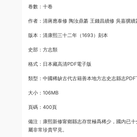
卷數：十卷
作者：清蔣應泰修 陶汝鼎纂 王錢昌續修 吳嘉骥續
版本：清康熙三十二年（1693）刻本
史部：方志類
格式：日本藏高清PDF電子版
類型：中國稀缺古代古籍善本地方志史志縣志PDF
大小：106MB
頁碼：400頁
備注：康熙新修甯鄉縣志存世極爲稀少，國内已十
屬非常珍貴罕見。