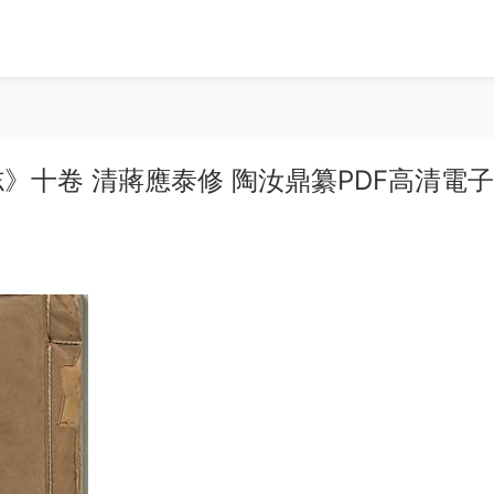
》十卷 清蔣應泰修 陶汝鼎纂PDF高清電