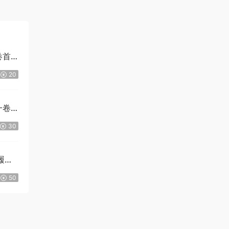
卷首
20
一卷
30
履泰
50