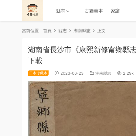
縣志
古籍善本
家譜
當前位置：
首頁
縣志
湖南縣志
正文
湖南省長沙市《康熙新修甯鄉縣志
下載
日本珍藏本
2023-06-23
湖南縣志
2.29k