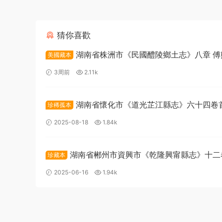
猜你喜歡
湖南省株洲市《民國醴陵鄉土志》八章 傅
美國藏本
PDF高清電子版下載
3周前
2.11k
湖南省懷化市《道光芷江縣志》六十四卷
珍稀孤本
清胡禮箴修 黃凱纂PDF高清電子版下載
2025-08-18
1.84k
湖南省郴州市資興市《乾隆興甯縣志》十二
珍藏本
卷 清 羅紳修 張九镡纂PDF高清電子版下載
2025-06-16
1.94k