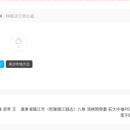
l
，轉載請注明出處。
0
全
長沙市地方志
 習寯 王
廣東省陽江市《乾隆陽江縣志》八卷 清林聞譽纂 莊大中修PD
電子