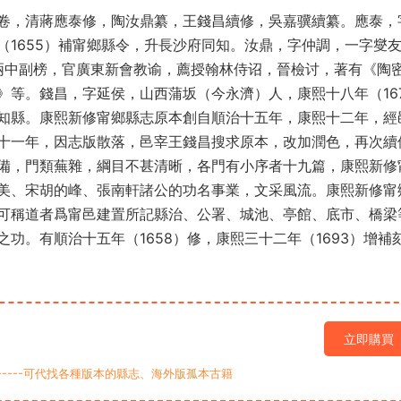
卷，清蔣應泰修，陶汝鼎纂，王錢昌續修，吳嘉骥續纂。應泰，
（1655）補甯鄉縣令，升長沙府同知。汝鼎，字仲調，一字燮
3）兩中副榜，官廣東新會教谕，薦授翰林侍诏，晉檢讨，著有《陶
》等。錢昌，字延侯，山西蒲坂（今永濟）人，康熙十八年（16
知縣。康熙新修甯鄉縣志原本創自順治十五年，康熙十二年，經
十一年，因志版散落，邑宰王錢昌搜求原本，改加潤色，再次續
備，門類蕪雜，綱目不甚清晰，各門有小序者十九篇，康熙新修
美、宋胡的峰、張南軒諸公的功名事業，文采風流。康熙新修甯
可稱道者爲甯邑建置所記縣治、公署、城池、亭館、底市、橋梁
功。有順治十五年（1658）修，康熙三十二年（1693）增補
立即購買
9-----可代找各種版本的縣志、海外版孤本古籍