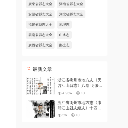
廣東省縣志大全
湖南省縣志大全
安徽省縣志大全
湖北省縣志大全
福建省縣志大全
地理志
雲南省縣志大全
山水志
廣西省縣志大全
鄉土志
最新文章
浙江省衢州市地方志《天
啓江山縣志》八卷 明張鳳
翼 徐日葵纂修PDF高清電
4.96w
10
子版下載
浙江省衢州市地方志《康
熙江山縣志續志》十四卷
附錄一卷 清汪浩修 宋俊
5w
10
纂PDF高清電子版下載