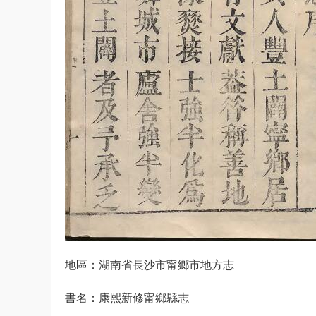
地區：湖南省長沙市甯鄉市地方志
書名：康熙新修甯鄉縣志