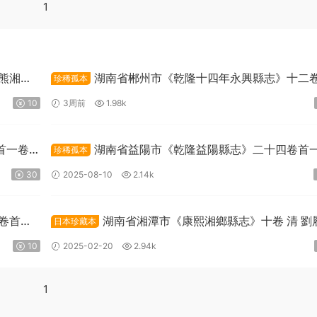
1
熊湘撰
湖南省郴州市《乾隆十四年永興縣志》十二
珍稀孤本
一卷 清呂宣曾修 黃立幹纂PDF高清電子版下載
10
3周前
1.98k
首一卷
湖南省益陽市《乾隆益陽縣志》二十四卷首
珍稀孤本
清高自位修 曾璋等纂PDF高清電子版下載
30
2025-08-10
2.14k
卷首一
湖南省湘潭市《康熙湘鄉縣志》十卷 清 劉
日本珍藏本
修 劉象賢纂PDF高清電子版下載
10
2025-02-20
2.94k
1