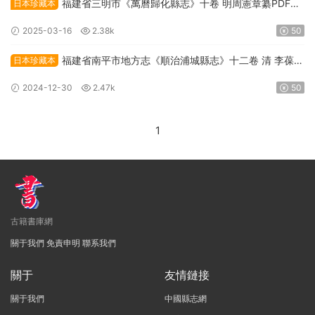
福建省三明市《萬曆歸化縣志》十卷 明周憲章纂PDF高
日本珍藏本
清電子版下載
2025-03-16
2.38k
50
福建省南平市地方志《順治浦城縣志》十二卷 清 李葆貞
日本珍藏本
修纂PDF高清電子版下載
2024-12-30
2.47k
50
1
古籍書庫網
關于我們
免責申明
聯系我們
關于
友情鏈接
關于我們
中國縣志網