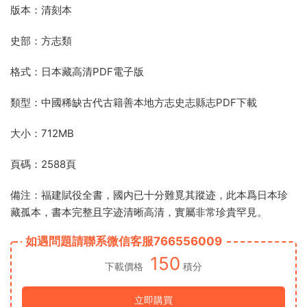
版本：清刻本
史部：方志類
格式：日本藏高清PDF電子版
類型：中國稀缺古代古籍善本地方志史志縣志PDF下載
大小：712MB
頁碼：2588頁
備注：福建賦役全書，國内已十分難覓其蹤迹，此本爲日本珍
藏孤本，書本完整且字迹清晰高清，實屬非常珍貴罕見。
如遇問題請聯系微信客服766556009
150
下載價格
積分
立即購買