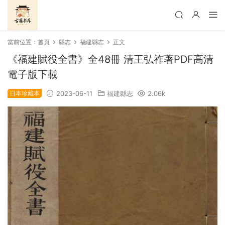
當前位置：
首頁
縣志
福建縣志
正文
《福建賦役全書》全48冊 清王弘祚著PDF高清
電子版下載
日本珍藏本
2023-06-11
福建縣志
2.06k