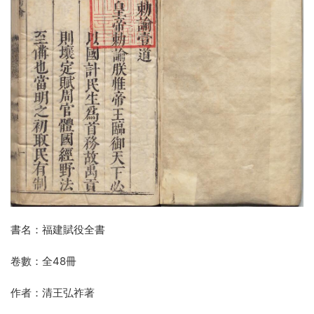
書名：福建賦役全書
卷數：全48冊
作者：清王弘祚著