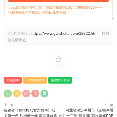
上百萬部古籍尚待上架，添加客服微信/QQ：766556009-----可
代找各種版本的縣志、海外版孤本古籍
原文鏈接：
https://www.gujishuku.com/22922.html
，轉載
請注明出處。
0
古籍善本
日本珍藏孤本
福建賦役全書
上一篇
下一篇
福建省《福州府烈女烈婦傳》烈
河北省保定涿州市《正德涿州
女傳一卷 烈婦傳一卷 清高兆修纂
志》十二卷 明 劉坦 鄭恢纂修PDF