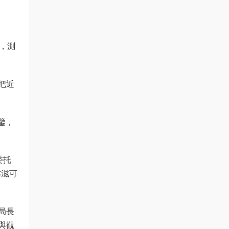
幅，測
把近
鑒，
委托
亦滋可
局長
與觀