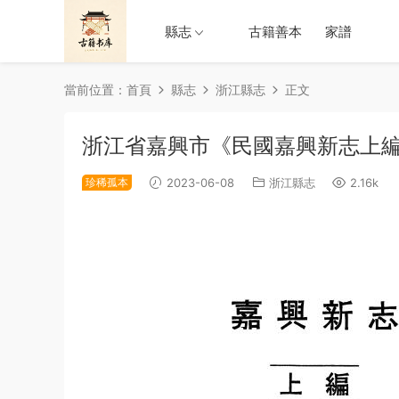
縣志
古籍善本
家譜
當前位置：
首頁
縣志
浙江縣志
正文
浙江省嘉興市《民國嘉興新志上編
珍稀孤本
2023-06-08
浙江縣志
2.16k