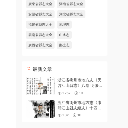
廣東省縣志大全
湖南省縣志大全
安徽省縣志大全
湖北省縣志大全
福建省縣志大全
地理志
雲南省縣志大全
山水志
廣西省縣志大全
鄉土志
最新文章
浙江省衢州市地方志《天
啓江山縣志》八卷 明張鳳
翼 徐日葵纂修PDF高清電
1.25k
10
子版下載
浙江省衢州市地方志《康
熙江山縣志續志》十四卷
附錄一卷 清汪浩修 宋俊
1.3k
10
纂PDF高清電子版下載