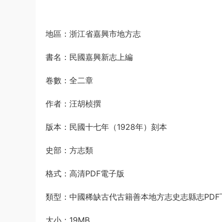
地區：浙江省嘉興市地方志
書名：民國嘉興新志上編
卷數：全二章
作者：汪胡桢撰
版本：民國十七年（1928年）刻本
史部：方志類
格式：高清PDF電子版
類型：中國稀缺古代古籍善本地方志史志縣志PDF
大小：19MB