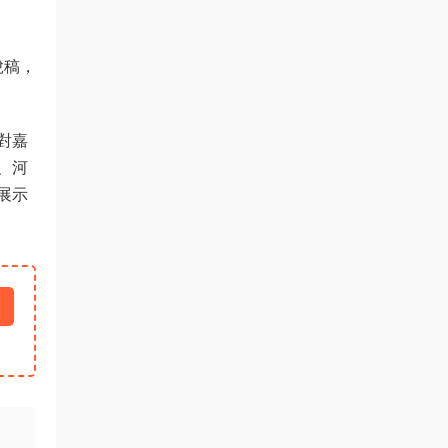
脫稿，
對嘉
、河
展示