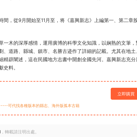
時間，從9月開始至11月至，将《嘉興新志》上編第一、第二章
草一木的深厚感情，運用廣博的科學文化知識，以娴熟的文筆，
劃、道路、縣城、鎮市、名勝古迹作了詳細的記載。尤其在地土
細精辟闡述，這在民國地方志書中開創全國先河。嘉興新志充分
獻史料。
立即購買
9-----可代找各種版本的縣志、海外版孤本古籍
l
，轉載請注明出處。