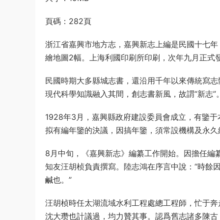
頁碼：282頁
浙江省嘉興市地方志，嘉興新志上編是民國十七年（1
繪地圖2幅。上海利國印刷所印刷，次年九月正式
民國時期大多縣城志書，還沿用千年以來傳統寫志
現代科學知識融入其間，創志書新風，故謂“新志”
1928年3月，嘉興縣政府建設委員會成立，有鑒
拟有編年鑒的決議，因搞年鑒，須常設機構及永久
8月中旬，《嘉興新志》編纂工作開始。因擔任編
知友汪胡桢負責撰寫。陸志鴻在序言中說：“時餘
鹹也。”
汪胡桢時任太湖流域水利工程處總工程師，忙于奔
沈大瓒也計議過，均力贊其事。認爲舊志諸多陳古