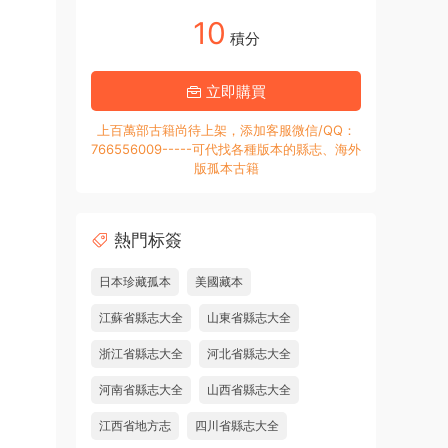
10
積分
立即購買
上百萬部古籍尚待上架，添加客服微信/QQ：
766556009-----可代找各種版本的縣志、海外
版孤本古籍
熱門标簽
日本珍藏孤本
美國藏本
江蘇省縣志大全
山東省縣志大全
浙江省縣志大全
河北省縣志大全
河南省縣志大全
山西省縣志大全
江西省地方志
四川省縣志大全