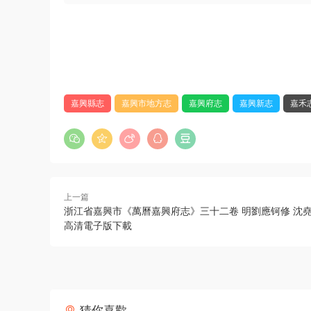
嘉興縣志
嘉興市地方志
嘉興府志
嘉興新志
嘉禾
上一篇
浙江省嘉興市《萬曆嘉興府志》三十二卷 明劉應钶修 沈堯
高清電子版下載
猜你喜歡