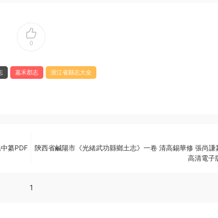
0
志
嘉禾郡志
浙江省縣志大全
中纂PDF
陝西省鹹陽市《光緒武功縣鄉土志》一卷 清高錫華修 張尚謙纂
高清電子
1