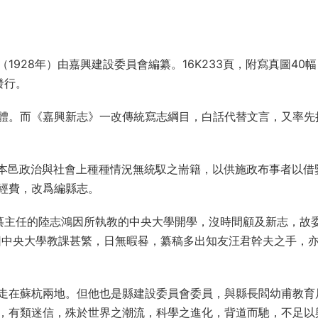
928年）由嘉興建設委員會編纂。16K233頁，附寫真圖40
發行。
體。而《嘉興新志》一改傳統寫志綱目，白話代替文言，又率先
。
于本邑政治與社會上種種情況無統馭之耑籍，以供施政布事者以借
經費，改爲編縣志。
纂主任的陸志鴻因所執教的中央大學開學，沒時間顧及新志，故
因中央大學教課甚繁，日無暇晷，纂稿多出知友汪君幹夫之手，
走在蘇杭兩地。但他也是縣建設委員會委員，與縣長閻幼甫教育
，有類迷信，殊於世界之潮流，科學之進化，背道而馳，不足以