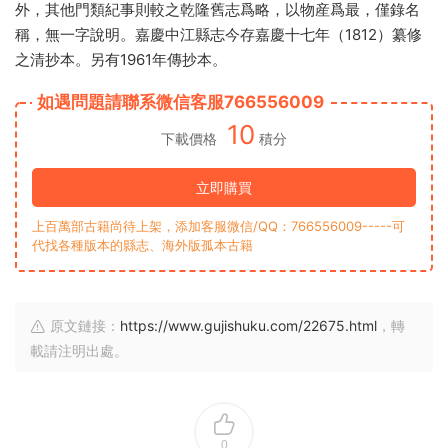
外，其他門類紀事則較之乾隆舊志爲略，以物産爲最，僅錄名
稱，無一字說明。嘉慶中江縣志今存嘉慶十七年（1812）纂修
之清抄本。另有1961年傳抄本。
如遇問題請聯系微信客服766556009
10
下載價格
積分
立即購買
上百萬部古籍尚待上架，添加客服微信/QQ：766556009-----可
代找各種版本的縣志、海外版孤本古籍
原文鏈接：
https://www.gujishuku.com/22675.html
，轉
載請注明出處。
0