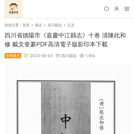
當前位置：
首頁
縣志
四川縣志
正文
四川省德陽市《嘉慶中江縣志》十卷 清陳此和
修 戴文奎纂PDF高清電子版影印本下載
珍稀孤本
2023-06-03
四川縣志
1.95k