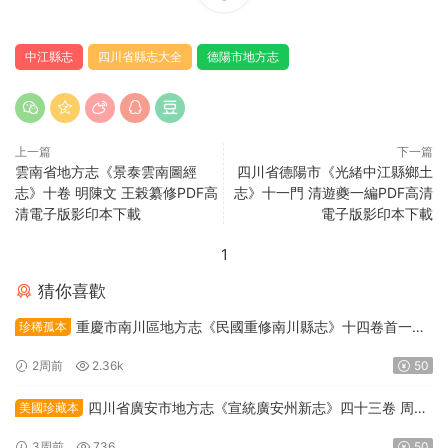
中江縣志
四川省縣志大全
德陽市地方志
上一篇
下一篇
雲南省地方志《景泰雲南圖經
四川省德陽市《光緒中江縣鄉土
志》十卷 明陳文 王榖纂修PDF高
志》十一門 清遊夔一編PDF高清
清電子版影印本下載
電子版影印本下載
1
猜你喜歡
重慶市南川區地方志《民國重修南川縣志》十四卷首一卷
珍稀孤本
柳琅聲修 章麟書總纂PDF高清電子版下載
2周前
2.36k
50
四川省廣安市地方志《宣統廣安州新志》四十三卷 周克
美國珍藏本
堃總纂PDF高清電子版下載
3周前
736
50