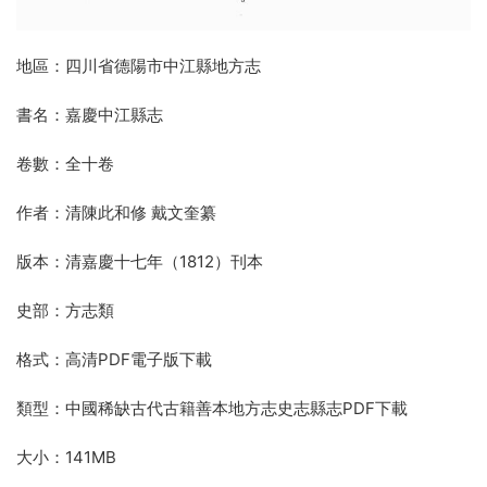
地區：四川省德陽市中江縣地方志
書名：嘉慶中江縣志
卷數：全十卷
作者：清陳此和修 戴文奎纂
版本：清嘉慶十七年（1812）刊本
史部：方志類
格式：高清PDF電子版下載
類型：中國稀缺古代古籍善本地方志史志縣志PDF下載
大小：141MB