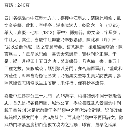
頁碼：240頁
四川省德陽市中江縣地方志，嘉慶中江縣志，清陳此和修，戴
文奎等纂。此和，字暢亭，湖南臨湘人，乾隆六十年（1795）
舉人，嘉慶十七年（1812）署中江縣知縣。戴文奎，字星齊，
中江人，廪生。嘉慶中江縣志乃奉敕纂修。陳此和《序》曰：
“爰以公餘偶暇，因之管見時參。舊意翻新，撫遺編而辯論；陳
言務去，向蠹簡以思維。匪雲舍舊謀新，實欲刊訛正謬。于
是，竭一月得四十五日之功，焚膏繼晷，乃克備一書，兼五十
四種之數。集腋成裘，既别類以分門，亦合編而重訂。”蓋此和
方莅任，即奉省府檄征邑乘，乃邀集文奎等生員采訪搜集，參
照乾隆舊志續修以呈送省府，未梓行，僅有抄本流傳。
嘉慶中江縣志分三十九門，約15萬字。縮排體例不同于乾隆舊
志，首先是把各種輿圖、城池公署、學校書院及八景圖集中刊
載于書首;其次是把散附于各門類中之曆代詩文辭賦、記傳碑銘
統統歸入藝文門中，約5萬餘字，而其他門類中不再附詩文。除
武功門增纂嘉慶初白蓮教在境内之活動，職官、選舉之延績