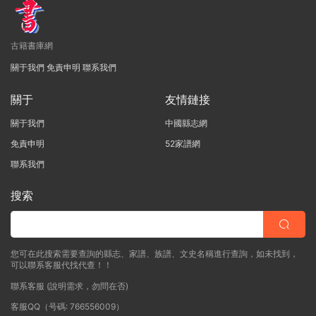
古籍書庫網
關于我們
免責申明
聯系我們
關于
友情鏈接
關于我們
中國縣志網
免責申明
52家譜網
聯系我們
搜索
您可在此搜索需要查詢的縣志、家譜、族譜、文史名稱進行查詢，如未找到，
可以聯系客服代找代查！！
聯系客服 (說明需求，勿問在否)
客服QQ（号碼: 766556009）