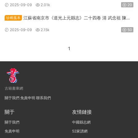
2025-09-09
2.01k
20
江蘇省南京市《道光上元縣志》二十四卷 清 武念祖 陳道
珍稀孤本
恒修 陳栻 伍光瑜纂PDF高清電子版下載
2025-09-09
2.15k
50
1
古籍書庫網
關于我們
免責申明
聯系我們
關于
友情鏈接
關于我們
中國縣志網
免責申明
52家譜網