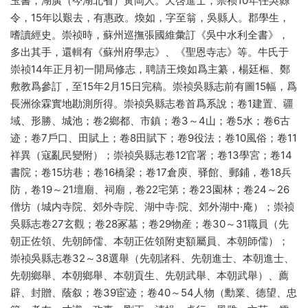
玉書，湖廣（今湖北省）黃岡人。天啓進士，崇祯10年任吳縣
令，15年以艱去，有惠政。煥如，字至翁，吳縣人。郡學生，
嗜讀經史。崇祯時，蘇州巡撫張國維彙訂《吳中水利全書》，
多出其手，還輯有《蘇州府學志》、《聖恩寺志》等。牛氏于
崇祯14年正月初一開局修志，聘請王煥如爲主纂，楊廷樞、鄭
敷教爲參訂，至15年2月15日完稿。崇祯吳縣志前有圖15幅，爲
長洲徐霖實地勘測所得。崇祯吳縣志卷首爲系說；卷1建置、疆
域、形勝、城池；卷2鄉都、市鎮；卷3～4山；卷5水；卷6古
迹；卷7戶口、田賦上；卷8田賦下；卷9役法；卷10風俗；卷11
祥異（寇亂民變附）；崇祯吳縣志卷12官署；卷13學宮；卷14
書院；卷15坊巷；卷16橋梁；卷17倉庾、驿館、郵鋪，卷18兵
防，卷19～21壇廟、祠廟，卷22宅第；卷23園林；卷24～26
僧坊（城内寺院、郊外寺院、湖中寺·院、郊外湖中·庵）；崇祯
吳縣志卷27玄觀；卷28冢墓；卷29物産；卷30～31職員（先
朝正佐領、先朝師儒、本朝正佐領附吏額屬員、本朝師儒）；
崇祯吳縣志卷32～38選舉（先朝諸科、先朝進士、本朝進士、
先朝鄉舉、本朝鄉舉、本朝貢生、先朝武舉、本朝武舉）、薦
辟、封贈、蔭叙；卷39宦迹；卷40～54人物（勳業、德望、忠