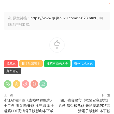
原文鏈接：
https://www.gujishuku.com/22623.html
，轉
載請注明出處。
0
吳縣志
日本珍藏孤本
江蘇省縣志大全
蘇州市地方志
蘇州府志
上一篇
下一篇
浙江省湖州市《崇祯烏程縣志》
四川省資陽市《乾隆安嶽縣志》
十二卷 明 劉沂春修 徐守綱 潘士
八卷 清張松孫修 朱紉蘭纂PDF高
遴纂PDF高清電子版影印本下載
清電子版影印本下載