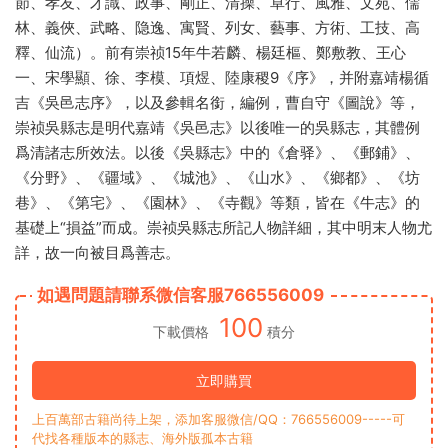
節、孝友、才識、政事、剛正、清操、卓行、風雅、文苑、儒
林、義俠、武略、隐逸、寓賢、列女、藝事、方術、工技、高
釋、仙流）。前有崇祯15年牛若麟、楊廷樞、鄭敷教、王心
一、宋學顯、徐、李模、項煜、陸康稷9《序》，并附嘉靖楊循
吉《吳邑志序》，以及參輯名銜，編例，曹自守《圖說》等，
崇祯吳縣志是明代嘉靖《吳邑志》以後唯一的吳縣志，其體例
爲清諸志所效法。以後《吳縣志》中的《倉驿》、《郵鋪》、
《分野》、《疆域》、《城池》、《山水》、《鄉都》、《坊
巷》、《第宅》、《園林》、《寺觀》等類，皆在《牛志》的
基礎上“損益”而成。崇祯吳縣志所記人物詳細，其中明末人物尤
詳，故一向被目爲善志。
如遇問題請聯系微信客服766556009
100
下載價格
積分
立即購買
上百萬部古籍尚待上架，添加客服微信/QQ：766556009-----可
代找各種版本的縣志、海外版孤本古籍