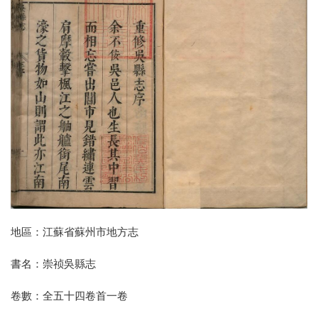
地區：江蘇省蘇州市地方志
書名：崇祯吳縣志
卷數：全五十四卷首一卷