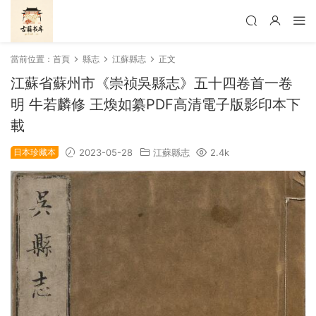
當前位置：
首頁
縣志
江蘇縣志
正文
江蘇省蘇州市《崇祯吳縣志》五十四卷首一卷
明 牛若麟修 王煥如纂PDF高清電子版影印本下
載
日本珍藏本
2023-05-28
江蘇縣志
2.4k