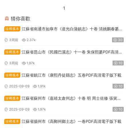
1
猜你喜歡
江蘇省南通市如臯市《道光白蒲鎮志》十卷 清姚鵬春纂修
珍稀孤本
PDF高清電子版下載
3周前
2.37k
30
江蘇省昆山市《民國巴溪志》十一卷 朱保熙纂PDF高清電
珍稀孤本
子版下載
3周前
1.97k
10
江蘇省鎮江市《康熙丹徒縣志》五卷PDF高清電子版下載
珍稀孤本
2025-09-09
1.91k
10
江蘇省蘇州市《嘉靖太倉州志》十卷 明 周士佐修 張寅纂
珍稀孤本
PDF高清電子版下載
2025-09-09
1.97k
10
江蘇省揚州市《高郵州鄉土志》一卷PDF高清電子版下載
珍稀孤本