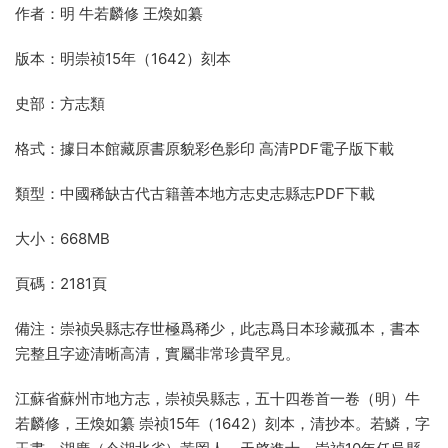
作者：明 牛若麟修 王煥如纂
版本：明崇祯15年（1642）刻本
史部：方志類
格式：據日本館藏原書原貌彩色影印 高清PDF電子版下載
類型：中國稀缺古代古籍善本地方志史志縣志PDF下載
大小：668MB
頁碼：2181頁
備注：崇祯吳縣志存世極爲稀少，此志爲日本珍藏孤本，書本
完整且字迹清晰高清，實屬非常珍貴罕見。
江蘇省蘇州市地方志，崇祯吳縣志，五十四卷首一卷（明）牛
若麟修，王煥如纂 崇祯15年（1642）刻本，清抄本。若鱗，字