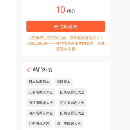
10
積分
立即購買
上百萬部古籍尚待上架，添加客服微信/QQ：
766556009-----可代找各種版本的縣志、海外
版孤本古籍
熱門标簽
日本珍藏孤本
美國藏本
江蘇省縣志大全
山東省縣志大全
浙江省縣志大全
河北省縣志大全
河南省縣志大全
山西省縣志大全
江西省地方志
四川省縣志大全