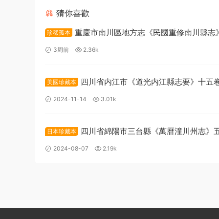
猜你喜歡
重慶市南川區地方志《民國重修南川縣志
珍稀孤本
卷首一卷 柳琅聲修 章麟書總纂PDF高清電子版下
3周前
2.36k
四川省内江市《道光内江縣志要》十五卷
美國珍藏本
元沣修 王果纂PDF高清電子版下載
2024-11-14
3.01k
四川省綿陽市三台縣《萬曆潼川州志》
日本珍藏本
明 陳時宜修 張世雍纂PDF高清電子版下載
2024-08-07
2.19k