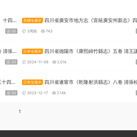
》十四
四川省廣安市地方志《宣統廣安州新志》
美國珍藏本
載
卷 周克堃總纂PDF高清電子版下載
50
3周前
743
 清張
四川省德陽市《康熙綿竹縣志》五卷 清王
日本珍藏本
纂修 陸箕永增修PDF高清電子版下載
30
2024-11-06
2.01k
五十四卷
四川省遂甯市《乾隆射洪縣志》八卷 清張
日本珍藏本
修 沈詩杜纂PDF高清電子版下載
50
2023-12-17
2.14k
1