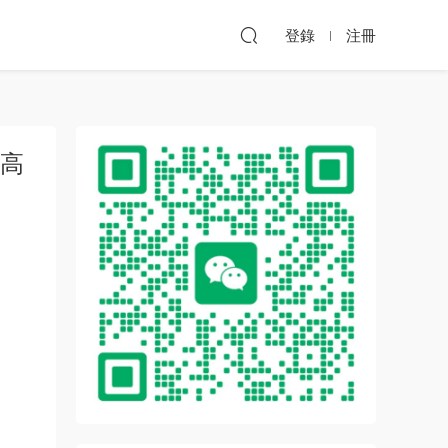
登錄
注冊
F高