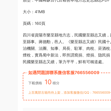
類型：中國稀缺古代古籍善本地方志史志縣志PDF
大小：41MB
頁碼：160頁
四川省資陽市樂至縣地方志，民國樂至縣志又續，
至縣事。蔣德勳，邑人。《樂至縣志又續》民國十八
治機關、法團、知事、局長、駐軍、肉稅、菸酒稅
煙稅，實爲蜀中新法，即所謂窩捐、燈捐、隐民捐
民國樂至縣志又續，筆力平平，鮮有可稱道處。
如遇問題請聯系微信客服766556009
10
下載價格
積分
上百萬部古籍尚待上架，添加客服微信/QQ：76655600