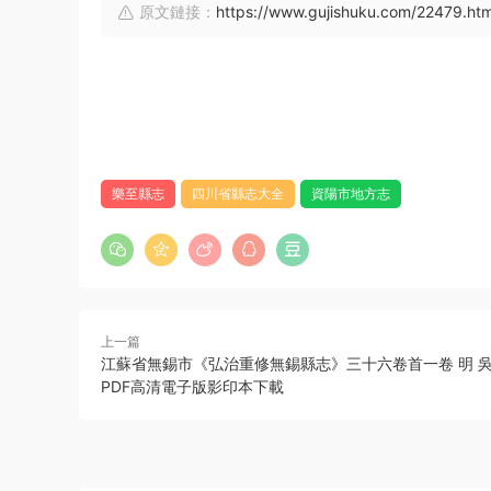
原文鏈接：
https://www.gujishuku.com/22479.htm
樂至縣志
四川省縣志大全
資陽市地方志
上一篇
江蘇省無錫市《弘治重修無錫縣志》三十六卷首一卷 明 吳
PDF高清電子版影印本下載