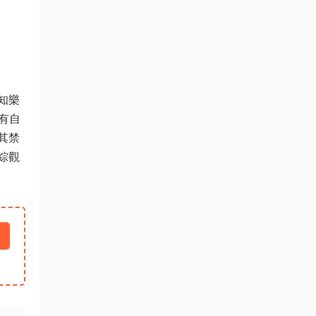
知樂
有自
其禁
綜觀