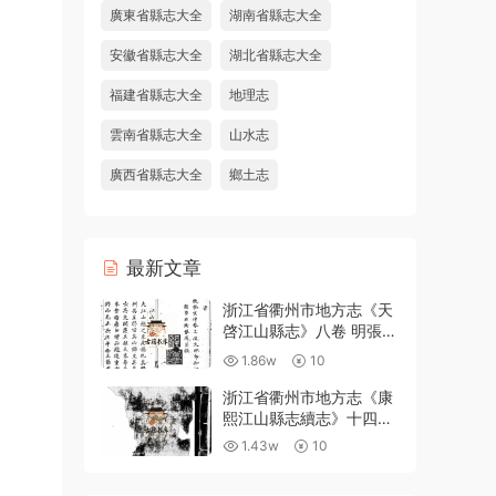
廣東省縣志大全
湖南省縣志大全
安徽省縣志大全
湖北省縣志大全
福建省縣志大全
地理志
雲南省縣志大全
山水志
廣西省縣志大全
鄉土志
最新文章
浙江省衢州市地方志《天
啓江山縣志》八卷 明張鳳
翼 徐日葵纂修PDF高清電
1.86w
10
子版下載
浙江省衢州市地方志《康
熙江山縣志續志》十四卷
附錄一卷 清汪浩修 宋俊
1.43w
10
纂PDF高清電子版下載