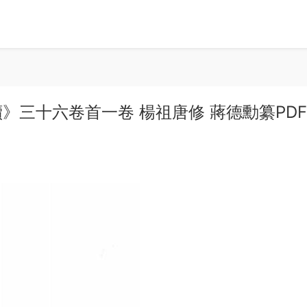
》三十六卷首一卷 楊祖唐修 蔣德勳纂PD