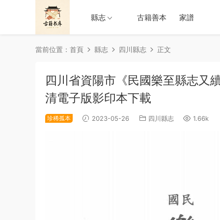
縣志
古籍善本
家譜
當前位置：
首頁
縣志
四川縣志
正文
四川省資陽市《民國樂至縣志又續
清電子版影印本下載
珍稀孤本
2023-05-26
四川縣志
1.66k