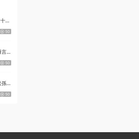
四十三
50
謙言
50
松孫
50