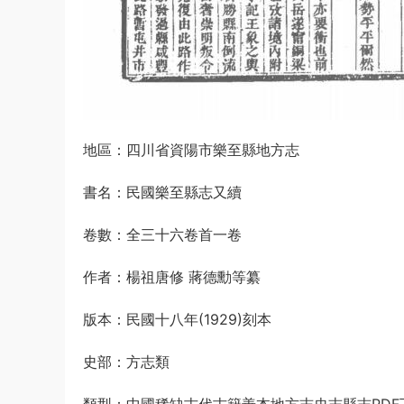
地區：四川省資陽市樂至縣地方志
書名：民國樂至縣志又續
卷數：全三十六卷首一卷
作者：楊祖唐修 蔣德勳等纂
版本：民國十八年(1929)刻本
史部：方志類