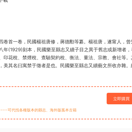
下載
四卷首一卷，民國楊祖唐修，蔣德勳等纂。楊祖唐，遂甯人，曾
年(1929)刻本，民國樂至縣志又續子目之異于舊志或新增者，
、印花稅、禁煙稅、查驗契約稅、衡法、量法、宗教、會社等。
，美其名曰寓禁于徵者是也。民國樂至縣志又續藝文所收亦雜。
立即購買
9-----可代找各種版本的縣志、海外版孤本古籍