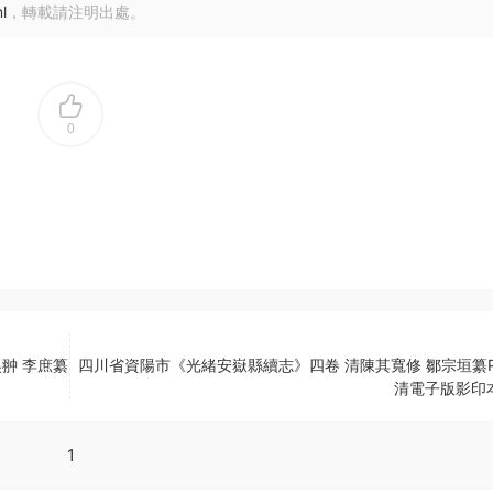
l
，轉載請注明出處。
0
翀 李庶纂
四川省資陽市《光緒安嶽縣續志》四卷 清陳其寬修 鄒宗垣纂P
清電子版影印
1