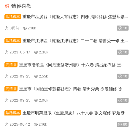
猜你喜歡
重慶市巫溪縣《乾隆大甯縣志》四卷 清閻源修 焦懋熙纂
珍稀孤本
PDF高清電子版下載
3周前
2.18k
10
重慶市江津區《乾隆江津縣志》二十二卷 清曾受一修 王
珍稀孤本
家駒纂PDF高清電子版影印本下載
2023-05-17
2.38k
10
重慶市涪陵區《同治重修涪州志》十六卷 清呂紹衣修 王應
高清版
元纂PDF電子版地方志下載
2022-09-25
2.55k
10
重慶市《同治重修豐都縣志》四卷 清田秀栗 徐浚鋪修 徐其
高清版
岱 徐昌緒纂PDF電子版地方志下載
2022-09-25
2.06k
10
重慶市明萬曆版《重慶府志》八十六卷 張文耀修 郭廷彥
珍稀孤本
纂PDF電子版地方志下載
2025-06-12
2.16k
60