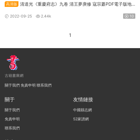
清道光《重慶府志》九卷 清王夢庚修 寇宗纂PDF電子版地
高清版
方志下載
2022-09-25
2.44k
10
1
古籍書庫網
關于我們
免責申明
聯系我們
關于
友情鏈接
關于我們
中國縣志網
免責申明
52家譜網
聯系我們