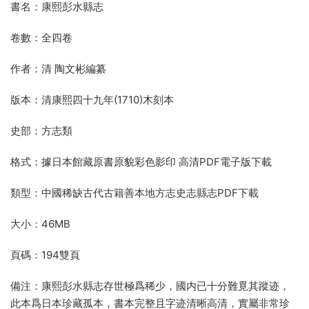
書名：康熙彭水縣志
卷數：全四卷
作者：清 陶文彬編纂
版本：清康熙四十九年(1710)木刻本
史部：方志類
格式：據日本館藏原書原貌彩色影印 高清PDF電子版下載
類型：中國稀缺古代古籍善本地方志史志縣志PDF下載
大小：46MB
頁碼：194雙頁
備注：康熙彭水縣志存世極爲稀少，國内已十分難覓其蹤迹，
此本爲日本珍藏孤本，書本完整且字迹清晰高清，實屬非常珍