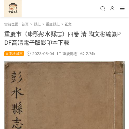
當前位置：
首頁
縣志
重慶縣志
正文
重慶市《康熙彭水縣志》四卷 清 陶文彬編纂P
DF高清電子版影印本下載
日本珍藏本
2023-05-04
重慶縣志
2.74k