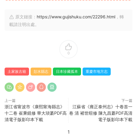
原文鏈接：
https://www.gujishuku.com/22296.html
，轉
載請注明出處。
0
土家族古籍
彭水縣志
日本珍藏孤本
重慶市地方志
上一篇
下一篇
浙江省甯波市《康熙甯海縣志》
江蘇省《雍正泰州志》十卷首一
十二卷 崔秉鏡修 華大琰纂PDF高
卷 清 褚世暄修 陳九昌纂PDF高清
清電子版影印本下載
電子版影印本下載
1