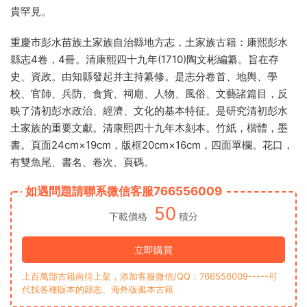
貴罕見。
重慶市彭水苗族土家族自治縣地方志，土家族古籍：康熙彭水
縣志4卷，4冊。清康熙四十九年(1710)陶文彬編纂。旨在存
史、資政。由知縣發起并主持纂修。是志分卷首、地輿、學
校、官師、兵防、食貨、祠廟、人物、風俗、文藝諸篇目，反
映了清初彭水政治、經濟、文化的基本特征。是研究清初彭水
土家族的重要文獻。清康熙四十九年木刻本。竹紙，楷體，墨
書。頁面24cm×19cm，版框20cm×16cm，四面單欄。花口，
有雙魚尾、書名、卷次、頁碼。
如遇問題請聯系微信客服766556009
50
下載價格
積分
立即購買
上百萬部古籍尚待上架，添加客服微信/QQ：766556009-----可
代找各種版本的縣志、海外版孤本古籍