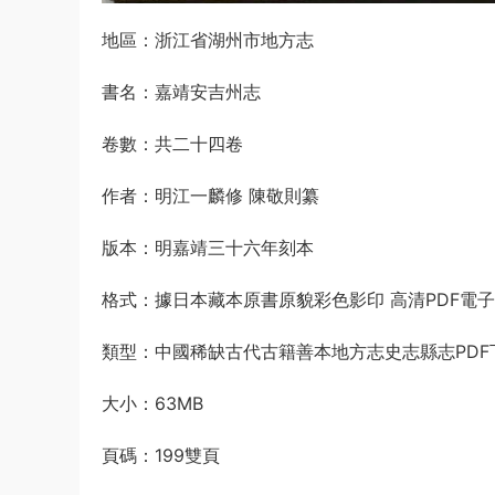
地區：浙江省湖州市地方志
書名：嘉靖安吉州志
卷數：共二十四卷
作者：明江一麟修 陳敬則纂
版本：明嘉靖三十六年刻本
格式：據日本藏本原書原貌彩色影印 高清PDF電
類型：中國稀缺古代古籍善本地方志史志縣志PDF
大小：63MB
頁碼：199雙頁