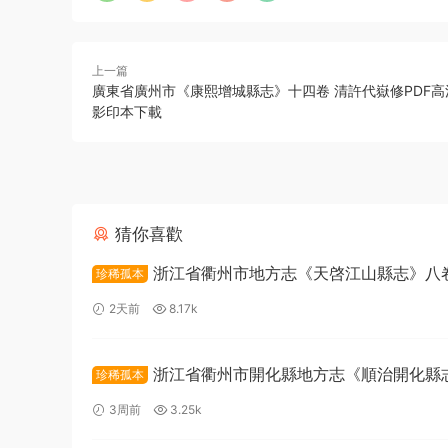
上一篇
廣東省廣州市《康熙增城縣志》十四卷 清許代嶽修PDF
影印本下載
猜你喜歡
浙江省衢州市地方志《天啓江山縣志》八卷
珍稀孤本
鳳翼 徐日葵纂修PDF高清電子版下載
2天前
8.17k
浙江省衢州市開化縣地方志《順治開化縣
珍稀孤本
卷 清朱鳳台 徐世蔭纂修PDF高清電子版下載
3周前
3.25k