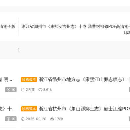
高清電子版
浙江省湖州市《康熙安吉州志》十卷 清曹封祖修PDF高清電
印
1
 明張
浙江省衢州市地方志《康熙江山縣志續志》
珍稀孤本
卷附錄一卷 清汪浩修 宋俊纂PDF高清電子版下載
10
2天前
8.61k
志》十
浙江省杭州市《蕭山縣鄉土志》顧士江編PD
珍稀孤本
電子版下載
10
2025-09-20
1.78k