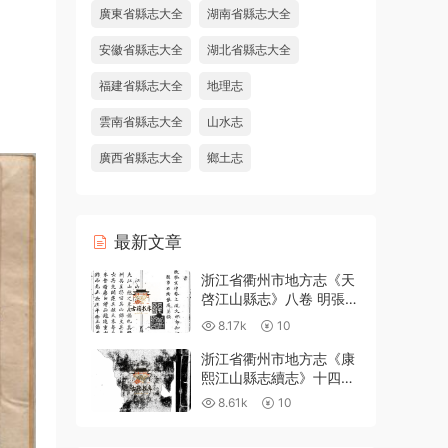
廣東省縣志大全
湖南省縣志大全
安徽省縣志大全
湖北省縣志大全
福建省縣志大全
地理志
雲南省縣志大全
山水志
廣西省縣志大全
鄉土志
最新文章
浙江省衢州市地方志《天
啓江山縣志》八卷 明張鳳
翼 徐日葵纂修PDF高清電
8.17k
10
子版下載
浙江省衢州市地方志《康
熙江山縣志續志》十四卷
附錄一卷 清汪浩修 宋俊
8.61k
10
纂PDF高清電子版下載