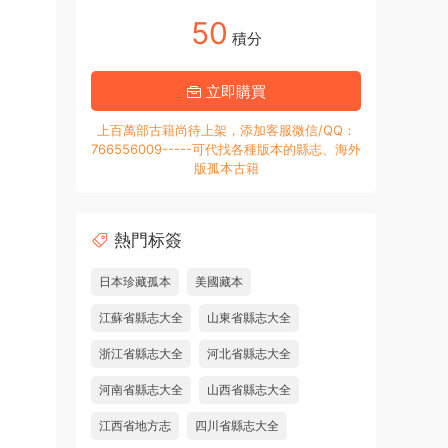
50
積分
立即購買
上百萬部古籍尚待上架，添加客服微信/QQ：
766556009-----可代找各種版本的縣志、海外
版孤本古籍
熱門标簽
日本珍藏孤本
美國藏本
江蘇省縣志大全
山東省縣志大全
浙江省縣志大全
河北省縣志大全
河南省縣志大全
山西省縣志大全
江西省地方志
四川省縣志大全