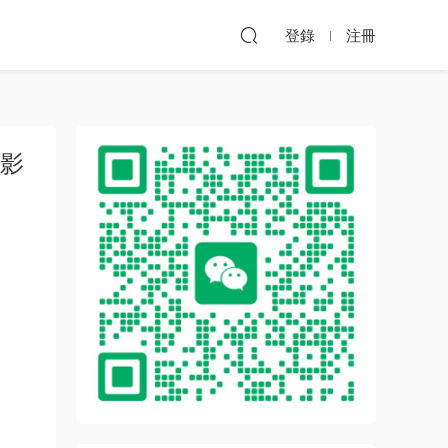
登錄
注冊
版影