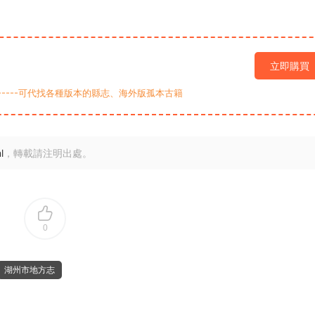
立即購買
9-----可代找各種版本的縣志、海外版孤本古籍
l
，轉載請注明出處。
0
湖州市地方志