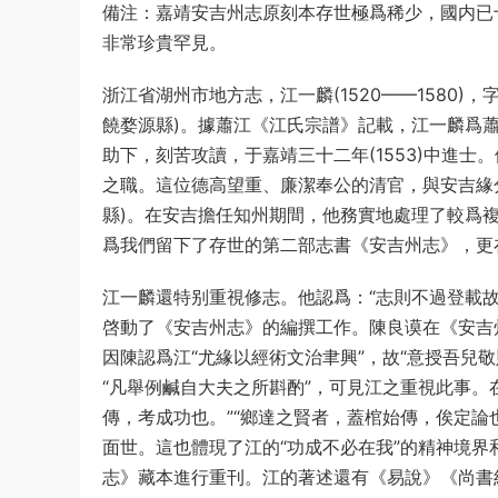
備注：嘉靖安吉州志原刻本存世極爲稀少，國内已
非常珍貴罕見。
浙江省湖州市地方志，江一麟(1520——1580)
饒婺源縣)。據蕭江《江氏宗譜》記載，江一麟爲
助下，刻苦攻讀，于嘉靖三十二年(1553)中進
之職。這位德高望重、廉潔奉公的清官，與安吉緣分不
縣)。在安吉擔任知州期間，他務實地處理了較爲複
爲我們留下了存世的第二部志書《安吉州志》，更
江一麟還特别重視修志。他認爲：“志則不過登載
啓動了《安吉州志》的編撰工作。陳良谟在《安吉
因陳認爲江“尤緣以經術文治聿興”，故“意授吾兒
“凡舉例鹹自大夫之所斟酌”，可見江之重視此事。
傳，考成功也。”“鄉達之賢者，蓋棺始傳，俟定論
面世。這也體現了江的“功成不必在我”的精神境界和
志》藏本進行重刊。江的著述還有《易說》《尚書