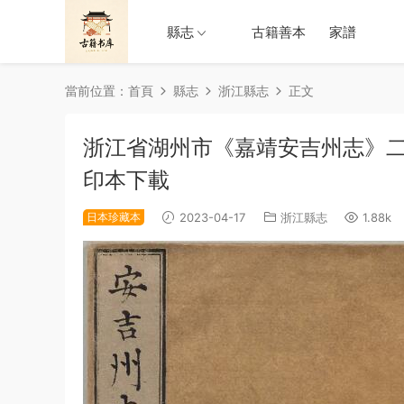
縣志
古籍善本
家譜
當前位置：
首頁
縣志
浙江縣志
正文
浙江省湖州市《嘉靖安吉州志》二
印本下載
日本珍藏本
2023-04-17
浙江縣志
1.88k