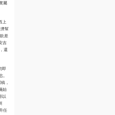
實屬
西上
接濟幫
以欽差
安吉
，還
初即
志。
撰稿，
滿始
得以
州
升任