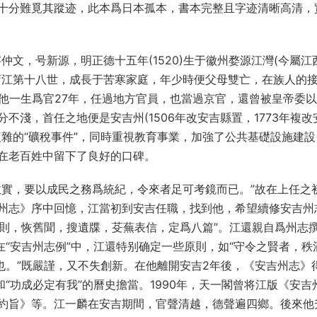
十分難覓其蹤迹，此本爲日本孤本，書本完整且字迹清晰高清，
，字仲文，号新源，明正德十五年(1520)生于徽州婺源江灣(今屬江
蕭江第十八世，成長于苦寒家庭，年少時便父母雙亡，在族人的
士。他一生爲官27年，任過地方官員，也當過京官，還曾被皇帝委
淺，首任之地便是安吉州(1506年改安吉縣置，1773年複改
雜的“礦稅事件”，同時重視教育事業，加強了公共基礎設施建設
在老百姓中留下了良好的口碑。
故實，要以成民之務爲統紀，令來者足可考鏡而已。”故在上任之
州志》序中回憶，江當初到安吉任職，找到他，希望續修安吉州
敬則，恢舊聞，搜遺牒，芟蕪表信，定爲八篇”。江還親自爲州志
在“安吉州志例”中，江還特别确定一些原則，如“守令之賢者，秩
也。”既嚴謹，又不失創新。在他離開安吉2年後，《安吉州志》
“功成必定有我”的曆史擔當。1990年，天一閣曾将江版《安吉
約旨》等。江一麟在安吉期間，官聲清越，德聲遍四鄉。後來他