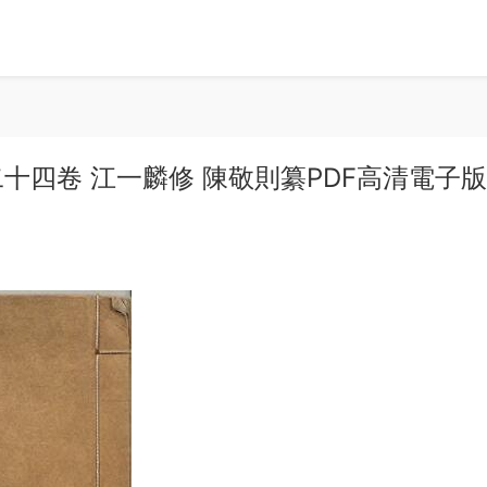
十四卷 江一麟修 陳敬則纂PDF高清電子