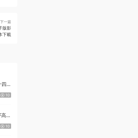
下一篇
子版影
本下載
十四
10
F高清
10