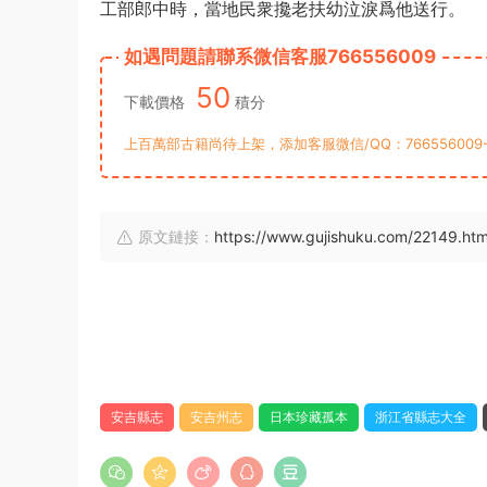
工部郎中時，當地民衆攙老扶幼泣淚爲他送行。
如遇問題請聯系微信客服766556009
50
下載價格
積分
上百萬部古籍尚待上架，添加客服微信/QQ：76655600
原文鏈接：
https://www.gujishuku.com/22149.htm
安吉縣志
安吉州志
日本珍藏孤本
浙江省縣志大全