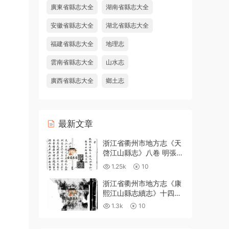
廣東省縣志大全
湖南省縣志大全
安徽省縣志大全
湖北省縣志大全
福建省縣志大全
地理志
雲南省縣志大全
山水志
廣西省縣志大全
鄉土志
最新文章
浙江省衢州市地方志《天
啓江山縣志》八卷 明張鳳
翼 徐日葵纂修PDF高清電
1.25k
10
子版下載
浙江省衢州市地方志《康
熙江山縣志續志》十四卷
附錄一卷 清汪浩修 宋俊
1.3k
10
纂PDF高清電子版下載