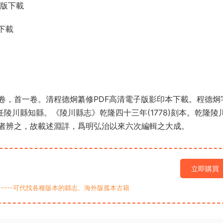
子版下載
下載
卷，首一卷。清程德炯纂修PDF高清電子版影印本下載。程德炯
)任陵川縣知縣。《陵川縣志》乾隆四十三年(1778)刻本。乾隆陵
者辨之，故載述淵詳，爲明弘治以來六次編輯之大成。
立即購買
9-----可代找各種版本的縣志、海外版孤本古籍