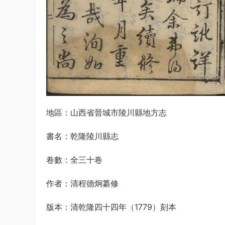
地區：山西省晉城市陵川縣地方志
書名：乾隆陵川縣志
卷數：全三十卷
作者：清程德炯纂修
版本：清乾隆四十四年（1779）刻本