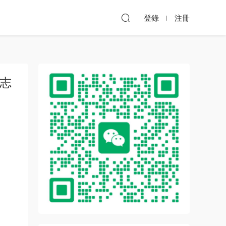
登錄
注冊
方志