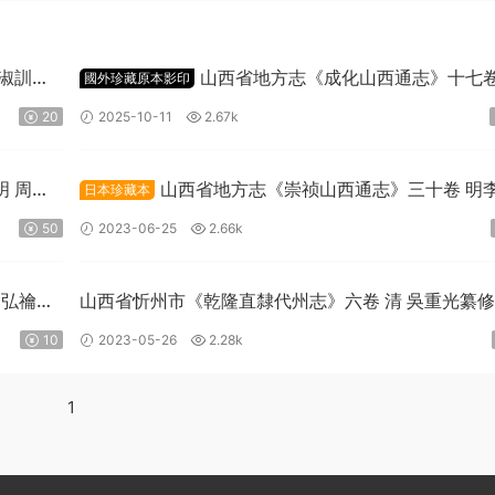
淑訓修
山西省地方志《成化山西通志》十七卷
國外珍藏原本影印
李侃主修 胡谧纂輯PDF高清電子版下載
20
2025-10-11
2.67k
明 周一
山西省地方志《崇祯山西通志》三十卷 明
日本珍藏本
祯纂修PDF高清電子版下載
50
2023-06-25
2.66k
周弘禴纂
山西省忻州市《乾隆直隸代州志》六卷 清 吳重光纂修
高清電子版影印本下載
10
2023-05-26
2.28k
1