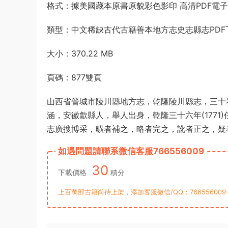
格式：據美國藏本原書原貌彩色影印 高清PDF電
類型：中文稀缺古代古籍善本地方志史志縣志PDF
大小：370.22 MB
頁碼：877雙頁
山西省晉城市陵川縣地方志，乾隆陵川縣志，三十
涵，安徽歙縣人，舉人出身，乾隆三十六年(1771
志廣搜博采，曠者補之，略者完之，訛者正之，疑
如遇問題請聯系微信客服766556009
30
下載價格
積分
上百萬部古籍尚待上架，添加客服微信/QQ：76655600