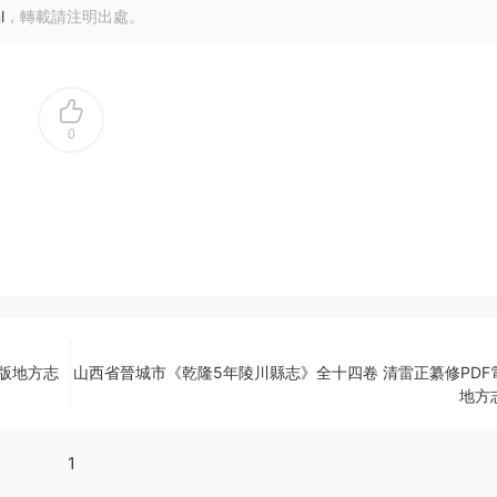
l
，轉載請注明出處。
0
子版地方志
山西省晉城市《乾隆5年陵川縣志》全十四卷 清雷正纂修PDF
地方
1