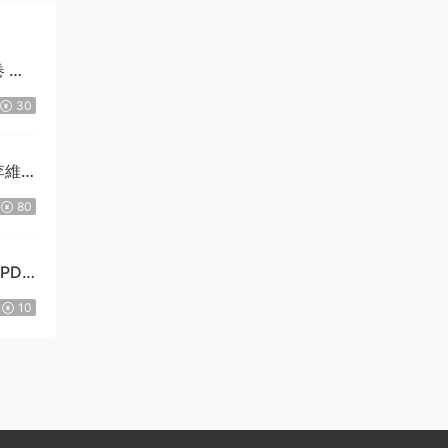
 明
30
李維
80
PDF
10