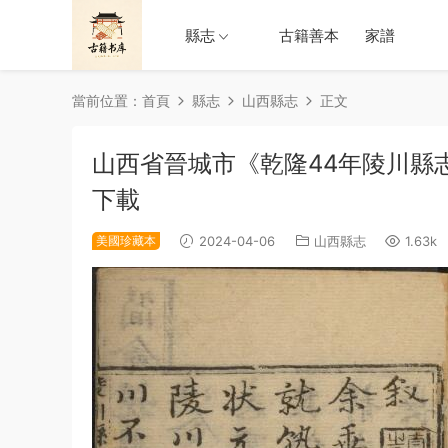
縣志
古籍善本
家譜
當前位置：
首頁
縣志
山西縣志
正文
山西省晉城市《乾隆44年陵川縣
下載
美國珍藏本
2024-04-06
山西縣志
1.63k