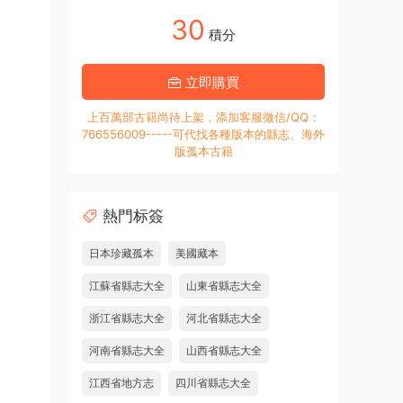
30
積分
立即購買
上百萬部古籍尚待上架，添加客服微信/QQ：
766556009-----可代找各種版本的縣志、海外
版孤本古籍
熱門标簽
日本珍藏孤本
美國藏本
江蘇省縣志大全
山東省縣志大全
浙江省縣志大全
河北省縣志大全
河南省縣志大全
山西省縣志大全
江西省地方志
四川省縣志大全