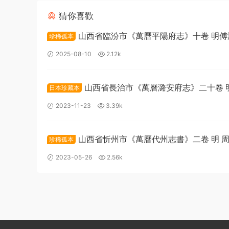
猜你喜歡
山西省臨汾市《萬曆平陽府志》十卷 明傅
珍稀孤本
曹樹聲纂PDF高清電子版下載
2025-08-10
2.12k
山西省長治市《萬曆潞安府志》二十卷 
日本珍藏本
梧 纂修PDF高清電子版下載
2023-11-23
3.39k
山西省忻州市《萬曆代州志書》二卷 明 
珍稀孤本
修PDF高清電子版影印本下載
2023-05-26
2.56k