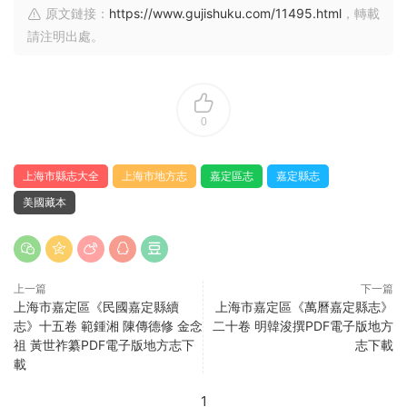
原文鏈接：
https://www.gujishuku.com/11495.html
，轉載
請注明出處。
0
上海市縣志大全
上海市地方志
嘉定區志
嘉定縣志
美國藏本
上一篇
下一篇
上海市嘉定區《民國嘉定縣續
上海市嘉定區《萬曆嘉定縣志》
志》十五卷 範鍾湘 陳傳德修 金念
二十卷 明韓浚撰PDF電子版地方
祖 黃世祚纂PDF電子版地方志下
志下載
載
1