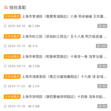
猜你喜歡
上海市青浦區《萬曆青浦縣志》八卷 明卓钿修 王圻纂
日本珍藏本
PDF高清電子版下載
2025-06-16
2.38k
50
上海市松江區《崇祯松江府志》五十八卷 明方嶽貢修 陳
日本珍藏本
繼儒纂PDF高清電子版下載
2024-10-15
3.1k
150
上海市奉賢區《乾隆奉賢縣志》十卷首一卷 清李治灏 吳
日本珍藏本
高埈修 清王應奎 宋禹揚纂PDF高清電子版下載
2024-06-12
2.28k
50
上海市浦東新區《雍正分建南彙縣志》十六卷 清 欽琏修
日本珍藏本
顧成天 纂PDF高清電子版下載
2023-11-23
2.21k
50
上海市崇明區《康熙重修崇明縣志》十四卷 清朱衣點修
日本珍藏本
黃國彜纂PDF高清電子版下載
2023-10-16
2.29k
50