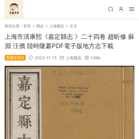
當前位置：
首頁
縣志
上海縣志
正文
上海市清康熙《嘉定縣志 》二十四卷 趙昕修 蘇
淵 汪價 陸時隆纂PDF電子版地方志下載
美國珍藏本
2023-11-13
上海縣志
1.68k