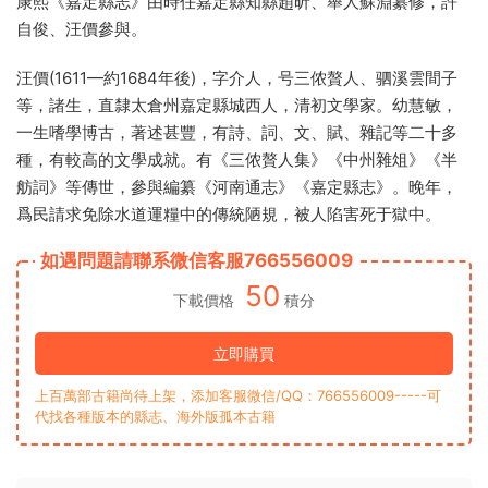
康熙《嘉定縣志》由時任嘉定縣知縣趙昕、舉人蘇淵纂修，許
自俊、汪價參與。
汪價(1611—約1684年後)，字介人，号三侬贅人、驷溪雲間子
等，諸生，直隸太倉州嘉定縣城西人，清初文學家。幼慧敏，
一生嗜學博古，著述甚豐，有詩、詞、文、賦、雜記等二十多
種，有較高的文學成就。有《三侬贅人集》《中州雜俎》《半
舫詞》等傳世，參與編纂《河南通志》《嘉定縣志》。晚年，
爲民請求免除水道運糧中的傳統陋規，被人陷害死于獄中。
如遇問題請聯系微信客服766556009
50
下載價格
積分
立即購買
上百萬部古籍尚待上架，添加客服微信/QQ：766556009-----可
代找各種版本的縣志、海外版孤本古籍