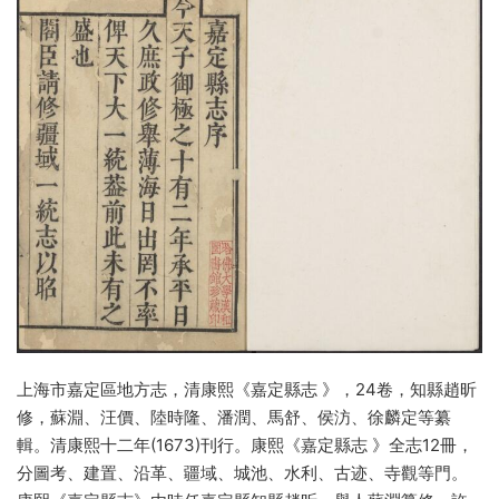
上海市嘉定區地方志，清康熙《嘉定縣志 》，24卷，知縣趙昕
修，蘇淵、汪價、陸時隆、潘潤、馬舒、侯汸、徐麟定等纂
輯。清康熙十二年(1673)刊行。康熙《嘉定縣志 》全志12冊，
分圖考、建置、沿革、疆域、城池、水利、古迹、寺觀等門。