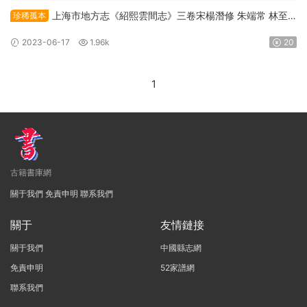
上海市地方志《紹熙雲間志》三卷宋楊潛修 朱端常 林至
珍稀孤本
胡林卿纂PDF高清電子版下載
2023-06-17
1.96k
20
1
古籍書庫網
關于我們
免責申明
聯系我們
關于
友情鏈接
關于我們
中國縣志網
免責申明
52家譜網
聯系我們