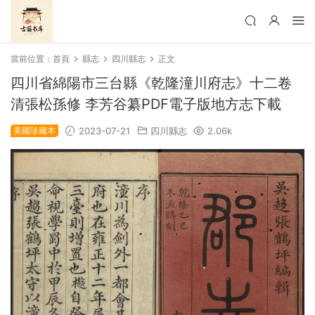
當前位置：
首頁
縣志
四川縣志
正文
四川省綿陽市三台縣《乾隆潼川府志》十二卷
清張松孫修 李芳谷纂PDF電子版地方志下載
美國珍藏本
2023-07-21
四川縣志
2.06k