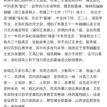
府聞中縣乙酉科舉人王應诏。而第二年重新刻印時，修志姓氏
中則更爲“鑒定”：提學四川全省學政、國史館纂修、翰林院編修
錢樾（浙江嘉善縣人，乾隆三十七年（1772）進士）。其次才
是“總纂”張松孫。并且于“纂修”，中去掉了陸、王二人，僅留李
芳谷。在張松孫的序文前，增刻了乾隆五十一年錢樾以及分巡
川北兵備道明安（滿州正黃旗人）所撰的序各一篇。這在乾隆
五十一年四月張松孫補撰的“後跋”中有所述及：“新修郡志十二
卷共三十餘萬言，皆餘政事之暇，所手自訂定者也。殺青後，
初印百部以應求者，其中尚多校刊未周，循例呈于督學錢黼堂
太史詳加鑒閱，又爲訂僞，補其阙略，複分手校對”。這可以看
出，張松孫等人對于潼川府志的纂修是比較慎重的。
各縣志又多分爲八卷，與府志相同，少數爲十二卷，無論八或
十二，其體例，其内容的編排，皆與府志一緻，分爲三大部：
第一，土地部，第二，人民部，第三，政事部。這也是不同于
當時各府、州、縣志的地方。而其所屬八縣志乘的纂修，又皆
有當時潼川府草堂書院的掌教官雷懋德（陝西鳳翔縣人）或者
是寇赍言（四川渠縣進士，曆官國史館纂修，山西道監察禦史
等）參與總纂。