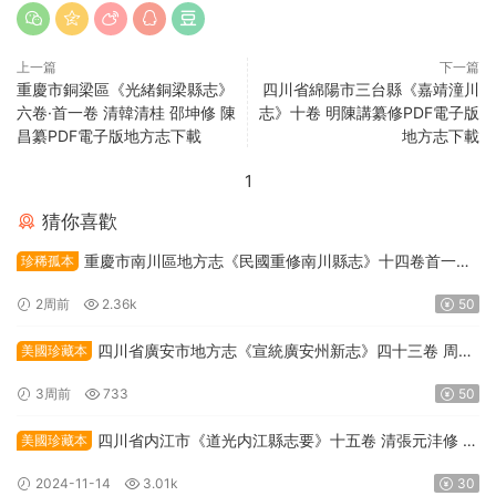
上一篇
下一篇
重慶市銅梁區《光緒銅梁縣志》
四川省綿陽市三台縣《嘉靖潼川
六卷·首一卷 清韓清桂 邵坤修 陳
志》十卷 明陳講纂修PDF電子版
昌纂PDF電子版地方志下載
地方志下載
1
猜你喜歡
重慶市南川區地方志《民國重修南川縣志》十四卷首一卷
珍稀孤本
柳琅聲修 章麟書總纂PDF高清電子版下載
2周前
2.36k
50
四川省廣安市地方志《宣統廣安州新志》四十三卷 周克
美國珍藏本
堃總纂PDF高清電子版下載
3周前
733
50
四川省内江市《道光内江縣志要》十五卷 清張元沣修 王
美國珍藏本
果纂PDF高清電子版下載
2024-11-14
3.01k
30