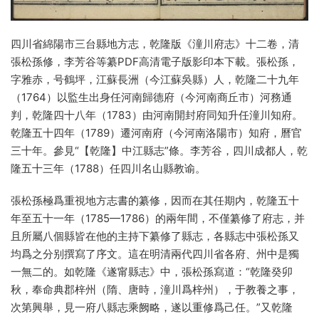
四川省綿陽市三台縣地方志，乾隆版《潼川府志》十二卷，清
張松孫修，李芳谷等纂PDF高清電子版影印本下載。張松孫，
字雅赤，号鶴坪，江蘇長洲（今江蘇吳縣）人，乾隆二十九年
（1764）以監生出身任河南歸德府（今河南商丘市）河務通
判，乾隆四十八年（1783）由河南開封府同知升任潼川知府。
乾隆五十四年（1789）遷河南府（今河南洛陽市）知府，曆官
三十年。參見“【乾隆】中江縣志”條。李芳谷，四川成都人，乾
隆五十三年（1788）任四川名山縣教谕。
張松孫極爲重視地方志書的纂修，因而在其任期内，乾隆五十
年至五十一年（1785—1786）的兩年間，不僅纂修了府志，并
且所屬八個縣皆在他的主持下纂修了縣志，各縣志中張松孫又
均爲之分别撰寫了序文。這在明清兩代四川省各府、州中是獨
一無二的。如乾隆《遂甯縣志》中，張松孫寫道：“乾隆癸卯
秋，奉命典郡梓州（隋、唐時，潼川爲梓州），于教養之事，
次第興舉，見一府八縣志乘阙略，遂以重修爲己任。”又乾隆