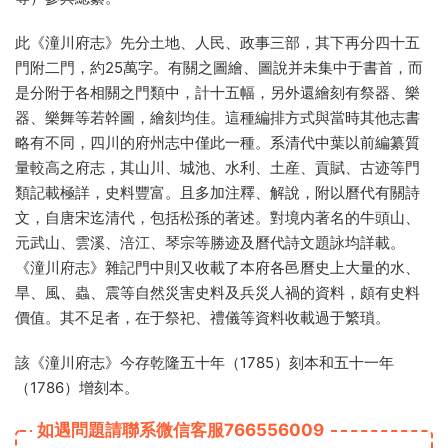
此《潼川府志》先分土地、人民、政事三部，其下再分四十五
門附二門，約25萬字。有關之圖繪、圖說并未集中于書首，而
是分附于各相關之門類中，計十五幅，另外還繪刻有祭器、樂
器、樂舞等若幹圖，繪刻均佳。這種編排方式與當時其他志書
略有不同，四川的府州志中僅此一種。系清代中葉以前編纂質
量較高之府志，其山川、城池、水利、土産、貢賦、古迹等門
類記載極詳，史料豐富。且多加注釋、解說，附以曆代有關詩
文，自唐宋迄清代，包括松孫的著述。對境内著名的牛頭山、
元武山、雲溪、涪江、琴宗等勝迹及曆代詩文題詠均詳載。
《潼川府志》雜記門中則又收載了本府各邑曆史上大量的水、
旱、風、蟲、震等自然災害史料及兵災人禍的資料，頗有史料
價值。其不足者，在于祭祀、禮儀等資料收載過于繁瑣。
該《潼川府志》今存乾隆五十年（1785）刻本和五十一年
（1786）增刻本。
如遇問題請聯系微信客服766556009