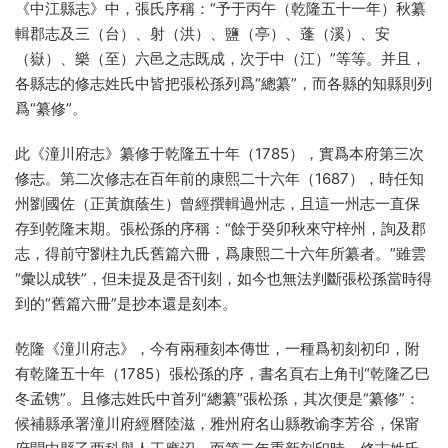
《中江縣志》中，張氏序稱：“予于丙午（乾隆五十一年）秋纂
輯郡志及三（台）、射（洪）、鹽（亭）、蓬（溪）、安
（嶽）、樂（至）六邑之志既成，次于中（江）”等等。并且，
各縣志的修志姓氏中皆把張松孫列爲“總纂”，而各縣的知縣則列
爲“纂修”。
此《潼川府志》纂修于乾隆五十年（1785），實爲本府第三次
修志。第二次修志在百年前的康熙二十六年（1687），時任知
州劉國佐（正黃旗蔭生）曾經撰輯過州志，且這一州志一直保
存到乾隆末期。張松孫的序稱：“餘于癸卯秋來守梓州，詢及郡
志，得前守劉柱九氏舊篇六冊，爲康熙二十六年所纂者。”雖雲
“彙以成轶”，但未提及是否刊刻，如今也無法判斷張松孫當時得
到的“舊篇六冊”是抄本還是刻本。
乾隆《潼川府志》，今有兩種刻本傳世，一種爲初刻初印，附
有乾隆五十年（1785）張松孫的序，書名頁右上角刊“乾隆乙巳
冬孟镌”。且修志姓氏中首列“總纂”張松孫，其次便是“纂修”：
候補縣承署潼川府經曆陸滋，雅州府名山縣教谕李芳谷，保甯