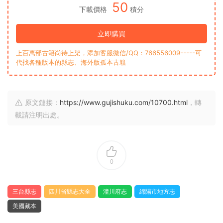
50
下載價格
積分
立即購買
上百萬部古籍尚待上架，添加客服微信/QQ：766556009-----可
代找各種版本的縣志、海外版孤本古籍
原文鏈接：
https://www.gujishuku.com/10700.html
，轉
載請注明出處。
0
三台縣志
四川省縣志大全
潼川府志
綿陽市地方志
美國藏本