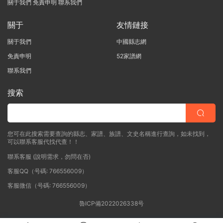
關于我們
免責申明
聯系我們
關于
友情鏈接
關于我們
中國縣志網
免責申明
52家譜網
聯系我們
搜索
您可在此搜索需要查詢的縣志、家譜、族譜、文史名稱進行查詢，如未找到，
可以聯系客服代找代查！！
聯系客服 (說明需求，勿問在否)
客服QQ（号碼: 766556009）
客服微信（号碼: 766556009）
魯ICP備2022026338号