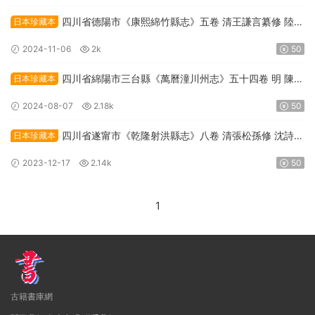
四川省德陽市《康熙綿竹縣志》五卷 清王謙言纂修 陸箕
日本珍藏本
永增修PDF高清電子版下載
2024-11-06
2k
50
四川省綿陽市三台縣《萬曆潼川州志》五十四卷 明 陳時
日本珍藏本
宜修 張世雍纂PDF高清電子版下載
2024-08-07
2.18k
50
四川省遂甯市《乾隆射洪縣志》八卷 清張松孫修 沈詩杜
日本珍藏本
纂PDF高清電子版下載
2023-12-17
2.14k
50
1
古籍書庫網