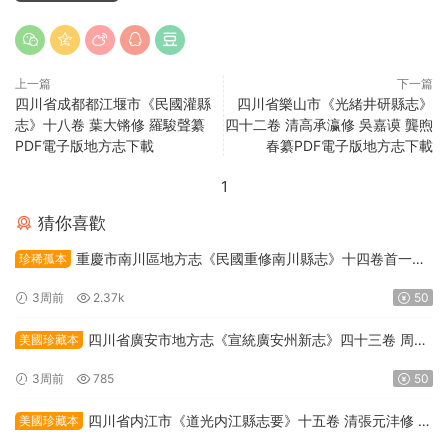
上一篇
下一篇
四川省成都都江堰市《民國灌縣
四川省樂山市《光緒井研縣志》
志》十八卷 葉大锵修 羅駿聲纂
四十二卷 清高承瀛修 吳嘉谟 龔煦
PDF電子版地方志下載
春纂PDF電子版地方志下載
1
猜你喜歡
重慶市南川區地方志《民國重修南川縣志》十四卷首一卷
珍稀孤本
柳琅聲修 章麟書總纂PDF高清電子版下載
3周前
2.37k
50
四川省廣安市地方志《宣統廣安州新志》四十三卷 周克
美國珍藏本
堃總纂PDF高清電子版下載
3周前
785
50
四川省内江市《道光内江縣志要》十五卷 清張元沣修 王
美國珍藏本
果纂PDF高清電子版下載