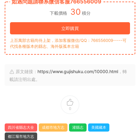
如遇問題請聯系微信客服766556009
30
下載價格
積分
立即購買
上百萬部古籍尚待上架，添加客服微信/QQ：766556009-----可
代找各種版本的縣志、海外版孤本古籍
原文鏈接：
https://www.gujishuku.com/10000.html
，轉
載請注明出處。
0
四川省縣志大全
成都市地方志
灌縣志
美國藏本
都江堰市地方志