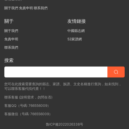
關于我們
免責申明
聯系我們
關于
友情鏈接
關于我們
中國縣志網
免責申明
52家譜網
聯系我們
搜索
您可在此搜索需要查詢的縣志、家譜、族譜、文史名稱進行查詢，如未找到，
可以聯系客服代找代查！！
聯系客服 (說明需求，勿問在否)
客服QQ（号碼: 766556009）
客服微信（号碼: 766556009）
魯ICP備2022026338号