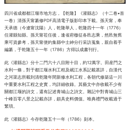
四川省成都都江堰市地方志，【乾隆】《灌縣志》（十二卷•首
一卷）清孫天甯纂修PDF高清電子版影印本下載。孫天甯，奉
天承德（今遼甯沈陽）人，乾隆舉人，乾隆四十一年（1776）
任灌縣知縣。孫天甯莅任後，逢省府檄征各邑志乘，然邑無舊
乘可資參考，孫天甯便約集縣中士紳分行采訪蒐集，親自着手
編纂，于乾隆五十一年（1786）方得以成書刊行。
此《灌縣志》分十二門六十八目附十目，約12萬字。田産門之
水利一條，對于都江堰水利工程及岷江水系記載甚詳，自漢代
之河渠志所載到清乾隆年間新修水利工程，各朝代修築這一川
中重要水利工程之史實，均詳細收錄。其藝文中亦收載不少有
關都江堰的詩文，還有記述青城山之詩文。雜記中對青城山三
十峰百零八景之記載亦詳，頗具史料價值。唯典禮門收載過于
繁瑣。
此《灌縣志》今存乾隆五十一年（1786）刻本。