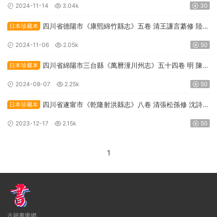
2024-11-14
3.04k
30
四川省德陽市《康熙綿竹縣志》五卷 清王謙言纂修 陸箕
日本珍藏本
永增修PDF高清電子版下載
2024-11-06
2.05k
50
四川省綿陽市三台縣《萬曆潼川州志》五十四卷 明 陳時
日本珍藏本
宜修 張世雍纂PDF高清電子版下載
2024-08-07
2.25k
50
四川省遂甯市《乾隆射洪縣志》八卷 清張松孫修 沈詩杜
日本珍藏本
纂PDF高清電子版下載
2023-12-17
2.15k
50
1
古籍書庫網