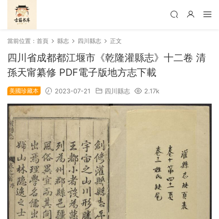
當前位置：
首頁
縣志
四川縣志
正文
四川省成都都江堰市《乾隆灌縣志》十二卷 清
孫天甯纂修 PDF電子版地方志下載
美國珍藏本
2023-07-21
四川縣志
2.17k