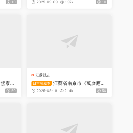
載
志》十卷 明 周士佐修 張寅纂PDF高
10
2025-09-09
1.97k
10
清電子版下載
江蘇縣志
康熙泰興
江蘇省南京市《萬曆應天
日本珍藏本
纂修PDF
府志》三十二卷 明王一化纂PDF高
50
2025-08-18
2.14k
50
清電子版下載