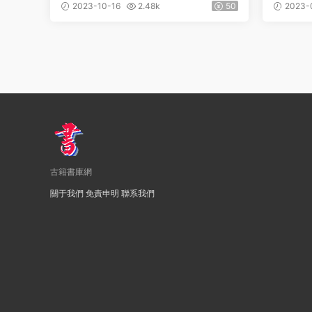
縣志》十卷 明王升纂PDF高清電子
縣志》十
2023-10-16
2.48k
50
2023-
版下載
文拭纂
古籍書庫網
關于我們
免責申明
聯系我們