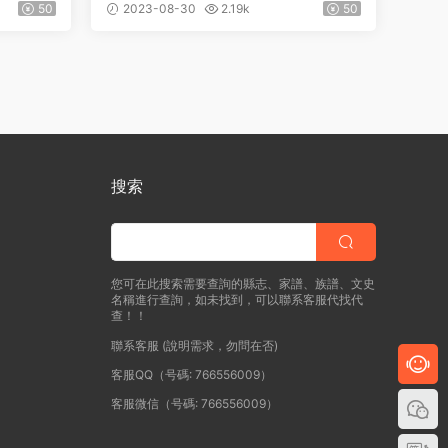
元 朱風
靖江縣志》八卷 明 王叔杲 張秉铎修
50
2023-08-30
2.19k
50
朱得之纂PDF高清電子版下載
搜索
您可在此搜索需要查詢的縣志、家譜、族譜、文史
名稱進行查詢，如未找到，可以聯系客服代找代
查！！
聯系客服 (說明需求，勿問在否)
客服QQ（号碼: 766556009）
客服微信（号碼: 766556009）