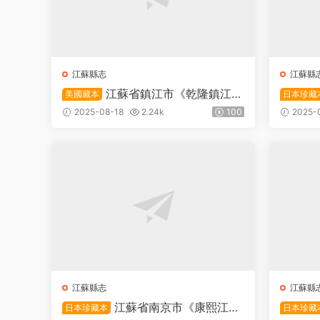
江蘇縣志
江蘇縣
江蘇省鎮江市《乾隆鎮江府
美國藏本
日本珍藏
志》五十五卷 清高龍光修 清朱霖增
縣志》二
2025-08-18
2.24k
100
2025-
纂PDF高清電子版下載
纂PD
江蘇縣志
江蘇縣
江蘇省南京市《康熙江甯
日本珍藏本
日本珍藏