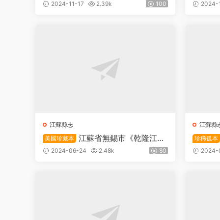
府志》三十四卷 清潘拱辰纂修PDF
志》六
2024-11-17
2.39k
100
2024-
高清電子版下載
DF高
江蘇縣志
江蘇縣
江蘇省無錫市《乾隆江陰
美國珍藏本
珍稀孤本
縣志》二十四卷首一卷 清 蔡澍修 羅
志》十
2024-06-24
2.48k
80
2024-
士瓒續修PDF高清電子版下載
纂PD