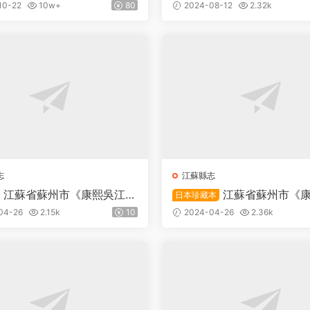
十四卷 明聞人铨修 陳沂纂P
儀征縣志》十二卷 清 馬章
10-22
10w+
80
2024-08-12
2.32k
清電子版下載
DF高清電子版下載
志
江蘇縣志
江蘇省蘇州市《康熙吳江縣
江蘇省蘇州市《
日本珍藏本
六卷首一卷 清 郭琇修 屈運隆
縣志》四十六卷首一卷 清 郭
04-26
2.15k
10
2024-04-26
2.36k
F高清電子版下載
燮纂PDF高清電子版下載