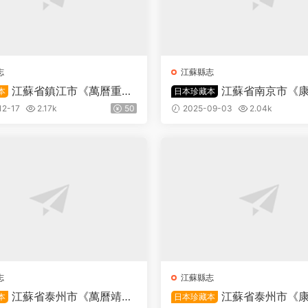
志
江蘇縣志
江蘇省鎮江市《萬曆重修
江蘇省南京市《
本
日本珍藏本
志》三十六卷圖一卷 明 王應
縣志》十二卷 清洪炜修 汪铉
12-17
2.17k
50
2025-09-03
2.04k
王樵纂PDF高清電子版下載
高清電子版下載
志
江蘇縣志
江蘇省泰州市《萬曆靖江
江蘇省泰州市《
本
日本珍藏本