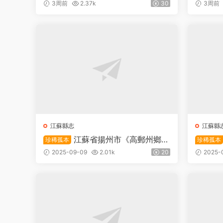
白蒲鎮志》十卷 清姚鵬春纂修PDF
志》十
3周前
2.37k
30
3周前
高清電子版下載
版下載
江蘇縣志
江蘇縣
江蘇省揚州市《高郵州鄉土
珍稀孤本
珍稀孤本
志》一卷PDF高清電子版下載
沛縣志》
2025-09-09
2.01k
20
2025-
高清電