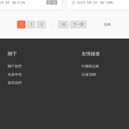
二卷 明 趙應修 朱家楫 劉
縣志》十八卷 清 鄭重修 袁
08-30
2.12k
50
2023-08-30
1.96k
PDF高清電子版下載
台纂PDF高清電子版下載
1
2
3
...
16
下一頁
跳轉
關于
友情鏈接
關于我們
中國縣志網
免責申明
52家譜網
聯系我們