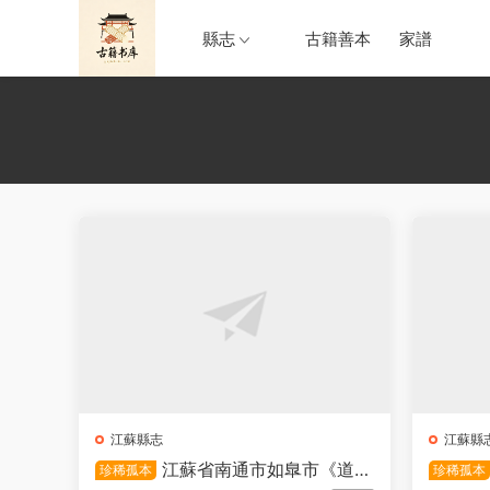
縣志
古籍善本
家譜
江蘇縣志
江蘇縣
江蘇省南通市如臯市《道光
珍稀孤本
珍稀孤本