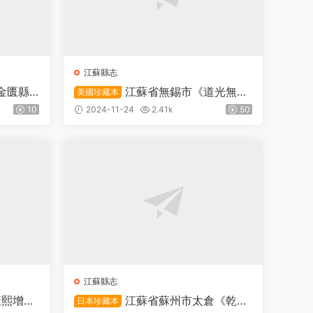
江蘇縣志
金匮縣
江蘇省無錫市《道光無錫
美國珍藏本
希闵纂P
金匮續志》十卷首一卷 清楊熙之 李
10
2024-11-24
2.41k
50
彭齡纂PDF高清電子版下載
江蘇縣志
康熙增修
江蘇省蘇州市太倉《乾隆
日本珍藏本