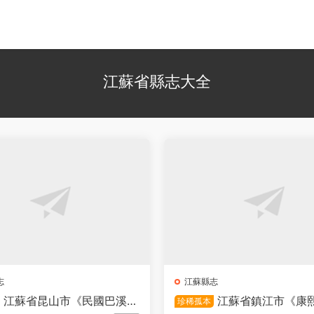
江蘇省縣志大全
志
江蘇縣志
江蘇省昆山市《民國巴溪
江蘇省鎮江市《康
珍稀孤本