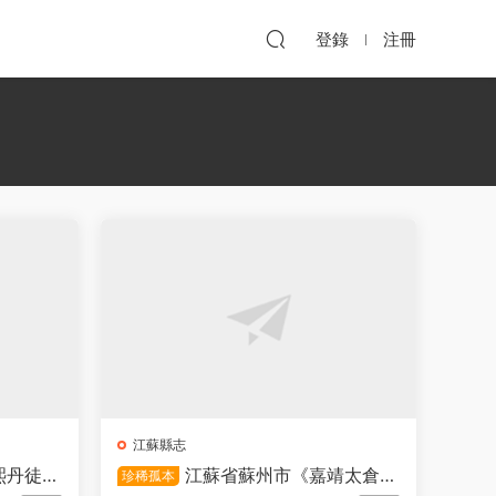
登錄
注冊
江蘇縣志
熙丹徒縣
江蘇省蘇州市《嘉靖太倉州
珍稀孤本