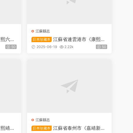
江蘇縣志
康熙六合
江蘇省連雲港市《康熙海
日本珍藏本
纂PDF
州志》十卷 清 劉兆龍主修PDF高清
50
2025-06-19
2.22k
50
電子版下載
江蘇縣志
康熙靖江
江蘇省泰州市《嘉靖新修
日本珍藏本