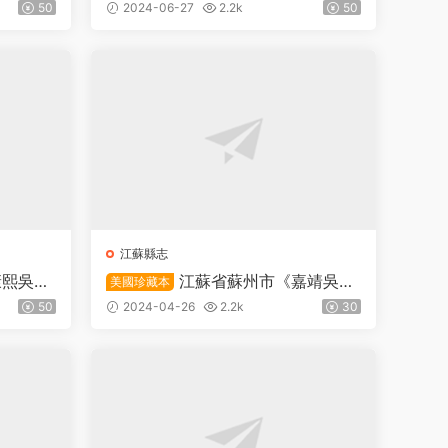
玉纂修P
鎮洋縣志》十四卷首一卷末一卷 清
50
2024-06-27
2.2k
50
金鴻修 李鱗纂PDF高清電子版下載
江蘇縣志
康熙吳江
江蘇省蘇州市《嘉靖吳江
美國珍藏本
琇修 葉
縣志》二十八卷首一卷 明 曹一麟修
50
2024-04-26
2.2k
30
徐師曾纂PDF高清電子版下載