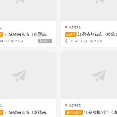
志
江蘇縣志
江蘇省南京市《康熙高淳
江蘇省無錫市《乾隆
本
珍藏本
十五卷 (清)李斯佺修 葉楠
志》二十卷 清王允謙修 華
04-09
2.57k
49.99
2024-11-24
2.68k
F高清電子版下載
DF高清電子版下載
志
江蘇縣志
江蘇省南京市《嘉靖南畿
江蘇省揚州市《
本
日本珍藏本