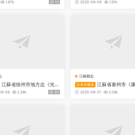
一卷 朱保熙纂PDF高清電子
志》五卷PDF高清電子版下
1.97k
10
2025-09-09
1.91k
志
江蘇縣志
江蘇省徐州市地方志《光緒
江蘇省泰州市《
日本珍藏本
十六卷 清 侯紹瀛纂修PDF
縣志》四卷 清 錢見龍 吳樸
09-09
2.28k
30
2025-08-21
2.08k
子版下載
高清電子版下載