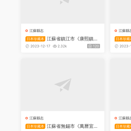
江蘇縣志
江蘇縣
江蘇省鎮江市《康熙鎮江
日本珍藏本
日本珍藏
府志》五十四卷首一卷 清 高得貴修
鎮江府
2023-12-17
2.32k
120
2023-
張九征纂PDF高清電子版下載
麟修 
江蘇縣志
江蘇縣
江蘇省無錫市《萬曆宜興
日本珍藏本
日本珍藏