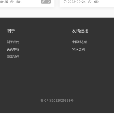
》五十四卷 清傅華桂修 王玺
志》五十四卷 清紀大奎修 
09-25
1.58k
10
2022-09-24
1.65k
DF電子版地方志下載
PDF電子版地方志下載
關于
友情鏈接
關于我們
中國縣志網
免責申明
52家譜網
聯系我們
魯ICP備2022026338号