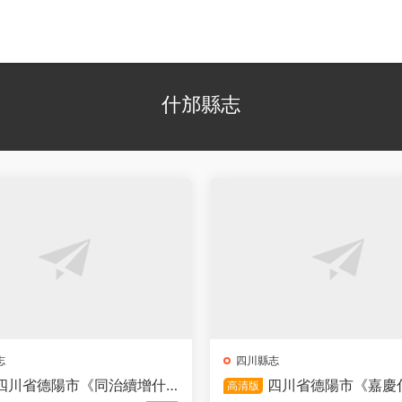
什邡縣志
志
四川縣志
四川省德陽市《同治續增什
四川省德陽市《嘉慶
高清版