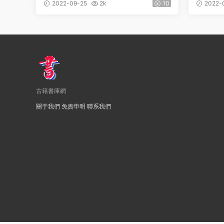
邡縣志》十卷 王文照修 曾慶奎 吳江
邡縣志
2022-09-25
2k
10
2022-
纂PDF電子版地方志下載
尊纂P
古籍書庫網
關于我們
免責申明
聯系我們