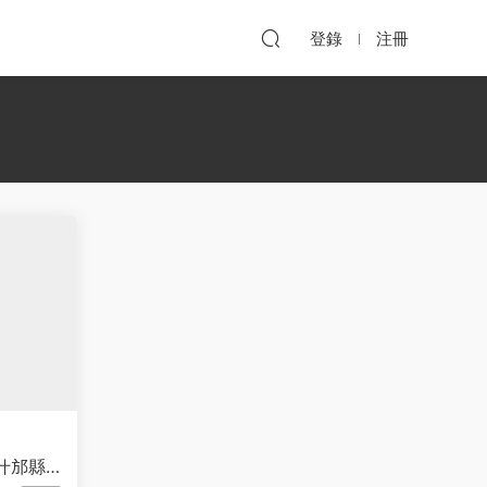
登錄
注冊
什邡縣