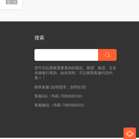
林時春纂
10
搜索
您可在此搜索需要查詢的縣志、家譜、族譜、文史
名稱進行查詢，如未找到，可以聯系客服代找代
查！！
聯系客服 (說明需求，勿問在否)
客服QQ（号碼: 766556009）
客服微信（号碼: 766556009）